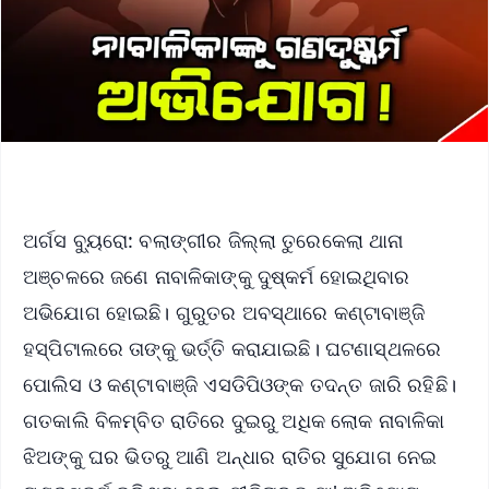
ଅର୍ଗସ ବ୍ୟୁରୋ: ବଲାଙ୍ଗୀର ଜିଲ୍ଲା ତୁରେକେଲା ଥାନା
ଅଞ୍ଚଳରେ ଜଣେ ନାବାଳିକାଙ୍କୁ ଦୁଷ୍କର୍ମ ହୋଇଥିବାର
ଅଭିଯୋଗ ହୋଇଛି। ଗୁରୁତର ଅବସ୍ଥାରେ କଣ୍ଟାବାଞ୍ଜି
ହସ୍ପିଟାଲରେ ତାଙ୍କୁ ଭର୍ତ୍ତି କରାଯାଇଛି। ଘଟଣାସ୍ଥଳରେ
ପୋଲିସ ଓ କଣ୍ଟାବାଞ୍ଜି ଏସଡିପିଓଙ୍କ ତଦନ୍ତ ଜାରି ରହିଛି।
ଗତକାଲି ବିଳମ୍ବିତ ରାତିରେ ଦୁଇରୁ ଅଧିକ ଲୋକ ନାବାଳିକା
ଝିଅଙ୍କୁ ଘର ଭିତରୁ ଆଣି ଅନ୍ଧାର ରାତିର ସୁଯୋଗ ନେଇ