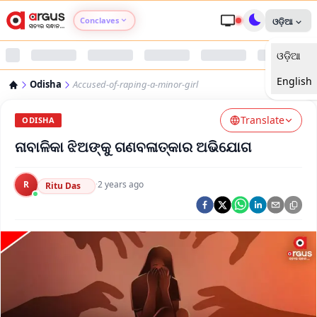
Conclaves
ଓଡ଼ିଆ
ଓଡ଼ିଆ
Argus Agri Vikas
English
Odisha
Accused-of-raping-a-minor-girl
Argus Nari Shakti
Translate
ODISHA
Argus Education Next
ନାବାଳିକା ଝିଅଙ୍କୁ ଗଣବଳାତ୍କାର ଅଭିଯୋଗ
Argus Health Connect
R
·
2 years ago
Ritu Das
Argus Swaad Odisha
Argus Chalo Dekhein Apna Desh