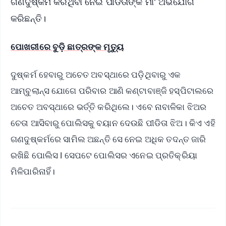
ଗଣଦୁଷ୍କର୍ମ କରିଥିବା ନେଇ ପୀଡିତାଙ୍କ ମା' ଅଭିଯୋଗ
କରିଛନ୍ତି।
ପୋଖରୀରେ ବୁଡ଼ି ଛାତ୍ରଙ୍କ ମୃତ୍ୟୁ
ଦୁଷ୍କର୍ମ ହେବାରୁ ଅଚେତ ଅବସ୍ଥାରେ ପଡ଼ିଥିବାରୁ ଏକ
ଆମ୍ବୁଲାନ୍ସ ଯୋଗେ ପରିବାର ଆଣି କଣ୍ଟାବାଞ୍ଜି ହସ୍ପିଟାଲରେ
ଅଚେତ ଅବସ୍ଥାରେ ଭର୍ତ୍ତି କରିଥିଲେ। ଏବେ ନାବାଳିକା ଝିଅର
ଚେତା ଆସିବାରୁ ପୋଲିସକୁ ବୟାନ ଦେଉଛି ପୀଡିତା ଝିଅ। କିଏ ଏହି
ଗଣଦୁଷ୍କର୍ମରେ ସାମିଲ ଅଛନ୍ତି ସେ ନେଇ ଅଧିକ ତଦନ୍ତ ଜାରି
ରଖିଛି ପୋଲିସ l ସେପଟେ ପୋଲିସର ଏନେଇ ପ୍ରତିକ୍ରିୟା
ମିଳିପାରିନାହିଁ।