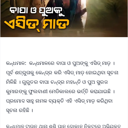
କନ୍ଧମାଳ: କନ୍ଧମାଳରେ ବାପା ଓ ପୁଅଙ୍କୁ ଏସିଡ୍ ମାଡ଼ ।
ପୂର୍ବ ଶତ୍ରୁତାକୁ କେନ୍ଦ୍ର କରି ଏସିଡ୍ ମାଡ଼ ହୋଇଥିବା ସୂଚନା
ମିଳିଛି । ଗୁରୁତର ବାପା ଚନ୍ଦ୍ର ମହାନ୍ତି ଓ ପୁଅ ସୁରଜ
କୁମାରଙ୍କୁ ଫୁଲବାଣୀ ମେଡିକାଲରେ ଭର୍ତ୍ତି କରାଯାଇଛି ।
ପ୍ରମୋଦ ସାହୁ ନାମକ ବ୍ୟକ୍ତି ଏହି ଏସିଡ୍ ମାଡ଼ କରିଥିବା
ସୂଚନା ରହିଛି ।
କନ୍ଧମାଳ ଟାଉନ ଥାନା ଶଶି ପାନ ଦୋକାନ ନିକଟରେ ଅଭିଯୁକ୍ତ