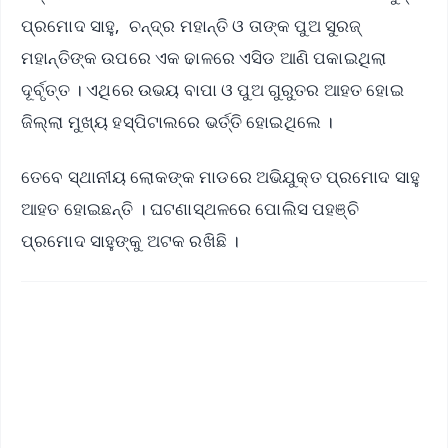
ପ୍ରମୋଦ ସାହୁ, ଚନ୍ଦ୍ର ମହାନ୍ତି ଓ ତାଙ୍କ ପୁଅ ସୁରଜ୍
ମହାନ୍ତିଙ୍କ ଉପରେ ଏକ ଢାଳରେ ଏସିଡ ଆଣି ପକାଇଥିଲା
ଦୂର୍ବୃତ୍ତ । ଏଥିରେ ଉଭୟ ବାପା ଓ ପୁଅ ଗୁରୁତର ଆହତ ହୋଇ
ଜିଲ୍ଲା ମୁଖ୍ୟ ହସ୍ପିଟାଲରେ ଭର୍ତ୍ତି ହୋଇଥିଲେ ।
ତେବେ ସ୍ଥାନୀୟ ଲୋକଙ୍କ ମାଡରେ ଅଭିଯୁକ୍ତ ପ୍ରମୋଦ ସାହୁ
ଆହତ ହୋଇଛନ୍ତି । ଘଟଣାସ୍ଥଳରେ ପୋଲିସ ପହଞ୍ଚି
ପ୍ରମୋଦ ସାହୁଙ୍କୁ ଅଟକ ରଖିଛି ।