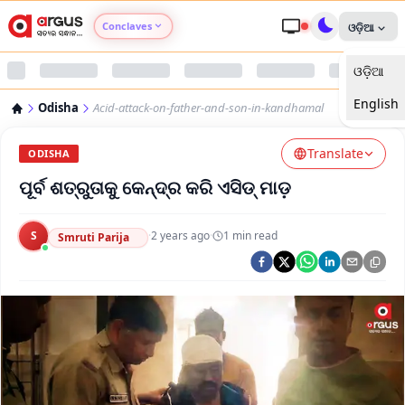
Conclaves
ଓଡ଼ିଆ
ଓଡ଼ିଆ
Argus Agri Vikas
English
Odisha
Acid-attack-on-father-and-son-in-kandhamal
Argus Nari Shakti
Translate
ODISHA
Argus Education Next
ପୂର୍ବ ଶତ୍ରୁତାକୁ କେନ୍ଦ୍ର କରି ଏସିଡ୍ ମାଡ଼
Argus Health Connect
S
·
2 years ago
·
1
min read
Smruti Parija
Argus Swaad Odisha
Argus Chalo Dekhein Apna Desh