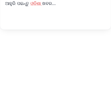
ଆହୁରି ପଢନ୍ତୁ
ଓଡିଶା
ଖବର...