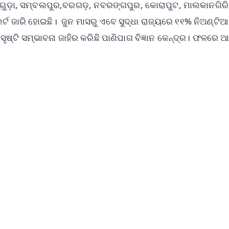
ରସୁଗୁଡ଼ା, ସମ୍ବଲପୁର,ବରଗଡ଼, ନବରଙ୍ଗପୁର, କୋରାପୁଟ, ମାଲକାନଗିର
ର୍ଟ ଜାରି ହୋଇଛି। ଜୁନ ମାସରୁ ଏବେ ସୁଦ୍ଧା ରାଜ୍ୟରେ ୧୧% ନିଅଣ୍ଟିଆ 
ଷ୍ଟି ସମ୍ଭାବନା ଜାହିର କରିଛି ପାଣିପାଗ ବିଜ୍ଞାନ କେନ୍ଦ୍ର। ଫଳରେ 
✨
📺 Live TV and Breaking News
⭐
⭐
⭐
⭐
4.8 Rating
50K+ Download
OS - Scan QR