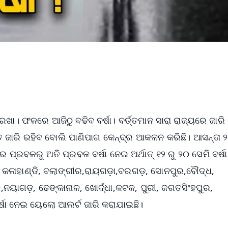
ଖା। ଫଳରେ ଆଜିଠୁ ବଢିବ ବର୍ଷା। ବର୍ତ୍ତମାନ ସାରା ରାଜ୍ୟରେ ଜାରି 
ୟନ୍ତ ଜାରି ରହିବ ବୋଲି ପାଣିପାଗ କେନ୍ଦ୍ର ଆକଳନ କରିଛି। ଆସନ୍ତା 
ପ୍ରବଳରୁ ଅତି ପ୍ରବଳ ବର୍ଷା ନେଇ ଅର୍ଥାତ୍ ୧୨ ରୁ ୨୦ ସେମି ବର୍ଷ
ା, କଳାହାଣ୍ଡି, ବଲାଙ୍ଗୀର,ରାୟଗଡ଼ା,ବରଗଡ଼, ସୋନପୁର,ବୌଦ୍ଧ,
,ନୟାଗଡ଼, ଢେଙ୍କାନାଳ, ଖୋର୍ଦ୍ଧା,କଟକ, ପୁରୀ, ଜଗତସିଂହପୁର,
 ବର୍ଷା ନେଇ ୟେଲୋ ଆଲର୍ଟ ଜାରି କରାଯାଇଛି।