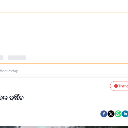
y-from-today
Tran
ବଳ ବର୍ଷିବ