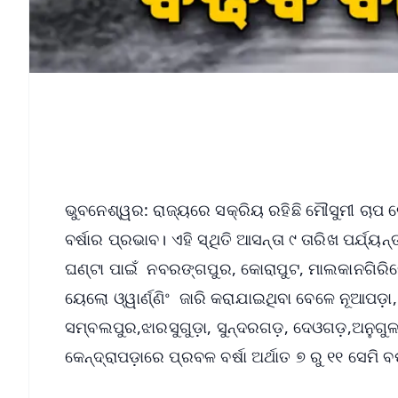
ଭୁବନେଶ୍ୱର: ରାଜ୍ୟରେ ସକ୍ରିୟ ରହିଛି ମୌସୁମୀ ଚାପ ରେ
ବର୍ଷାର ପ୍ରଭାବ। ଏହି ସ୍ଥିତି ଆସନ୍ତା ୯ ତାରିଖ ପର୍ଯ୍
ଘଣ୍ଟା ପାଇଁ ନବରଙ୍ଗପୁର, କୋରାପୁଟ, ମାଲକାନଗିରିରେ 
ୟେଲୋ ଓ୍ୱାର୍ଣ୍ଣିଂ ଜାରି କରାଯାଇଥିବା ବେଳେ ନୂଆପଡ଼
ସମ୍ବଲପୁର,ଝାରସୁଗୁଡ଼ା, ସୁନ୍ଦରଗଡ଼, ଦେଓଗଡ଼,ଅନୁଗୁଳ
କେନ୍ଦ୍ରାପଡ଼ାରେ ପ୍ରବଳ ବର୍ଷା ଅର୍ଥାତ ୭ ରୁ ୧୧ ସେମି