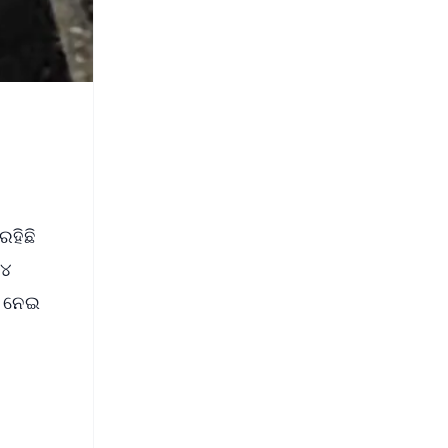
ରହିଛି
୨୪
ା ନେଇ