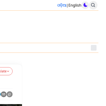
ଓଡ଼ିଆ
|
English
slate