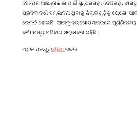
ସେହିପରି ଆସନ୍ତାକାଲି ପାଇଁ ସୁନ୍ଦରଗଡ଼, ଦେଓଗଡ଼, ଝା
ପ୍ରବଳ ବର୍ଷା ସମ୍ଭାବନା ଥିବାରୁ ଜିଲ୍ଲାଗୁଡ଼ିକୁ ୟେଲୋ ଆଲ
ରେକର୍ଡ ହୋଇଛି। ଆଗକୁ ବଙ୍ଗୋପସାଗରରେ ଘୂର୍ଣ୍ଣିବଳୟ ସୃ
ବର୍ଷା ମଧ୍ୟ ବଢିବାର ସମ୍ଭାବନା ରହିଛି।
ଅଧିକ ପଢନ୍ତୁ
ଓଡ଼ିଶା
ଖବର
📱 Get Argus News App
📰 60 Word News
🎬 Argus Podcast
🔔 Free Notification Alerts
Download Free:
Android - Scan QR
i