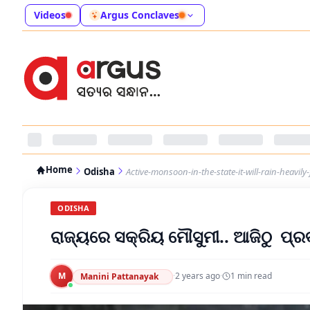
Videos
Argus Conclaves
Home
Odisha
Active-monsoon-in-the-state-it-will-rain-heavil
ODISHA
ରାଜ୍ୟରେ ସକ୍ରିୟ ମୌସୁମୀ.. ଆଜିଠୁ ପ୍ର
M
·
2 years ago
·
1
min read
Manini Pattanayak