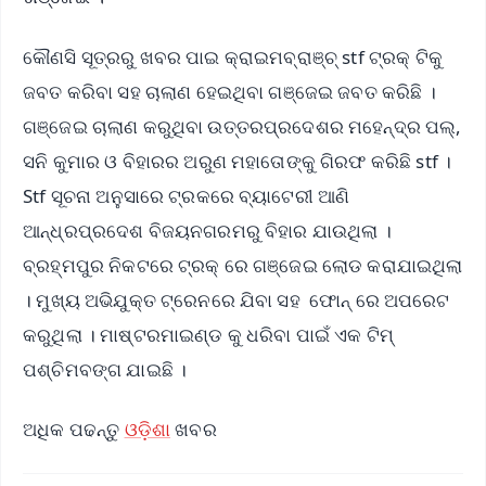
କୌଣସି ସୂତ୍ରରୁ ଖବର ପାଇ କ୍ରାଇମବ୍ରାଞ୍ଚ୍ stf ଟ୍ରକ୍ ଟିକୁ
ଜବତ କରିବା ସହ ଚାଲାଣ ହେଇଥିବା ଗଞ୍ଜେଇ ଜବତ କରିଛି ।
ଗଞ୍ଜେଇ ଚାଲାଣ କରୁଥିବା ଉତ୍ତରପ୍ରଦେଶର ମହେନ୍ଦ୍ର ପଲ୍,
ସନି କୁମାର ଓ ବିହାରର ଅରୁଣ ମହାତୋଙ୍କୁ ଗିରଫ କରିଛି stf ।
Stf ସୂଚନା ଅନୁସାରେ ଟ୍ରକରେ ବ୍ୟାଟେରୀ ଆଣି
ଆନ୍ଧ୍ରପ୍ରଦେଶ ବିଜୟନଗରମରୁ ବିହାର ଯାଉଥିଲା ।
ବ୍ରହ୍ମପୁର ନିକଟରେ ଟ୍ରକ୍ ରେ ଗଞ୍ଜେଇ ଲୋଡ କରାଯାଇଥିଲା
। ମୁଖ୍ୟ ଅଭିଯୁକ୍ତ ଟ୍ରେନରେ ଯିବା ସହ ଫୋନ୍ ରେ ଅପରେଟ
କରୁଥିଲା । ମାଷ୍ଟରମାଇଣ୍ଡ କୁ ଧରିବା ପାଇଁ ଏକ ଟିମ୍
ପଶ୍ଚିମବଙ୍ଗ ଯାଇଛି ।
ଅଧିକ ପଢନ୍ତୁ
ଓଡ଼ିଶା
ଖବର