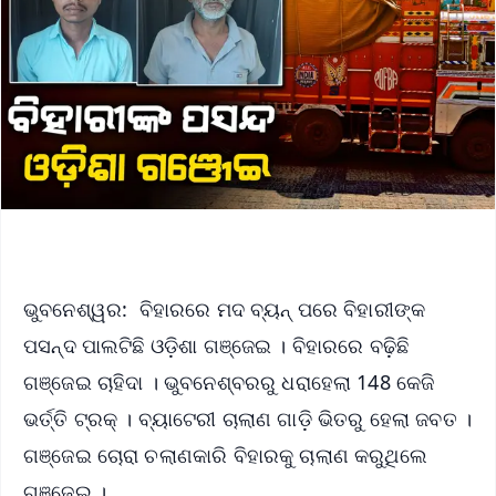
ଭୁବନେଶ୍ୱର: ବିହାରରେ ମଦ ବ୍ୟନ୍ ପରେ ବିହାରୀଙ୍କ
ପସନ୍ଦ ପାଲଟିଛି ଓଡ଼ିଶା ଗଞ୍ଜେଇ । ବିହାରରେ ବଢ଼ିଛି
ଗଞ୍ଜେଇ ଚାହିଦା । ଭୁବନେଶ୍ବରରୁ ଧରାହେଲା 148 କେଜି
ଭର୍ତ୍ତି ଟ୍ରକ୍ । ବ୍ୟାଟେରୀ ଚାଲାଣ ଗାଡ଼ି ଭିତରୁ ହେଲା ଜବତ ।
ଗଞ୍ଜେଇ ଚୋରା ଚଲାଣକାରି ବିହାରକୁ ଚାଲାଣ କରୁଥିଲେ
ଗଞ୍ଜେଇ ।