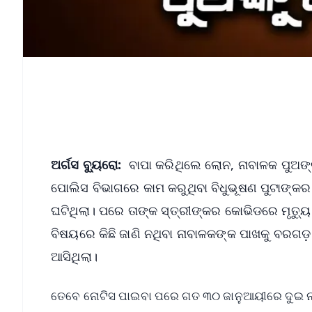
ଅର୍ଗସ ବ୍ୟୁରୋ:
ବାପା କରିଥିଲେ ଲୋନ, ନାବାଳକ ପୁଅଙ୍
ପୋଲିସ ବିଭାଗରେ କାମ କରୁଥିବା ବିଧୁଭୂଷଣ ପୁଟାଙ୍କର
ଘଟିଥିଲା। ପରେ ତାଙ୍କ ସ୍ତ୍ରୀଙ୍କର କୋଭିଡରେ ମୃତ୍ୟ
ବିଷୟରେ କିଛି ଜାଣି ନଥିବା ନାବାଳକଙ୍କ ପାଖକୁ ବରଗଡ଼ 
ଆସିଥିଲା।
ତେବେ ନୋଟିସ ପାଇବା ପରେ ଗତ ୩୦ ଜାନୁଆୟୀରେ ଦୁଇ ନା