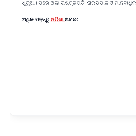
ଧୂରୁଆ। ପରେ ଅଜା ରାଷ୍ଟ୍ରପତି, ରାଜ୍ୟପାଳ ଓ ମାନବାଧି
ଅଧିକ ପଢ଼ନ୍ତୁ
ଓଡିଶା
ଖବର:
📱 Get Argus News App
📰 60 Word News
🎬 Argus Podcast
🔔 Free Notification Alerts
Download Free:
Android - Scan QR
i