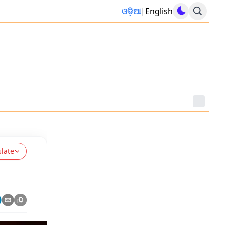
ଓଡ଼ିଆ
|
English
slate