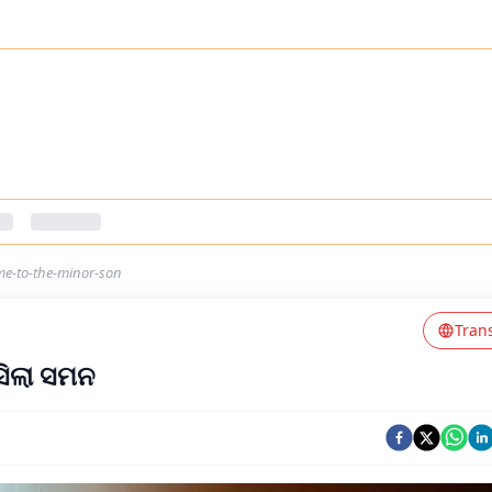
me-to-the-minor-son
Tran
ସିଲା ସମନ