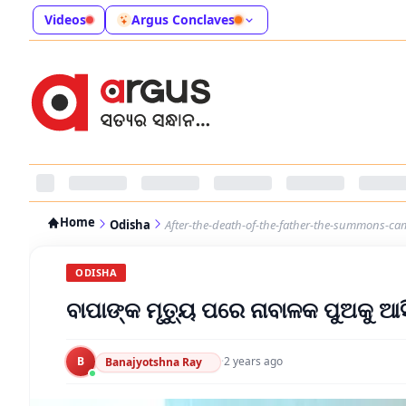
Videos
Argus Conclaves
Home
Odisha
After-the-death-of-the-father-the-summons-ca
ODISHA
ବାପାଙ୍କ ମୃତ୍ୟୁ ପରେ ନାବାଳକ ପୁଅକୁ ଆ
B
·
2 years ago
Banajyotshna Ray