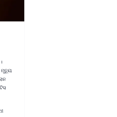
 ।
ମୃତ୍ୟୁ
ଲୋନ
ଟିସ
ଥୀ