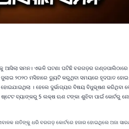
କୁ ଆସିଲା ସମନ। ଏଭଳି ଘଟଣା ଘଟିଛି ବରଗଡ଼ର ଗଣ୍ଡପାଲିଠାରେ
 ଜୁଲାଇ ୨୦୨୦ ମସିହାରେ ଡ୍ୟୁଟି କରୁଥିବା ସମୟରେ ହୃଦଘାତ ହୋଇ 
ୁ ହୋଇଯାଇଥିଲା । ହେଲେ ଦୁର୍ଭାଗ୍ୟର ବିଷୟ ବିଧୁଭୂଷଣ କରିଥିବା 
ଷ୍ଟେଟ ବ୍ୟାଙ୍କରୁ 5 ଲକ୍ଷ ଋଣ ଟଙ୍କା ଶୁଝିବା ପାଇଁ କୋର୍ଟରୁ ନୋ
ବାଳକ ନାତିଙ୍କୁ ଧରି ବରଗଡ଼ କୋର୍ଟରେ ହଜାର ହୋଇଥିଲେ ଅଜା ସାର