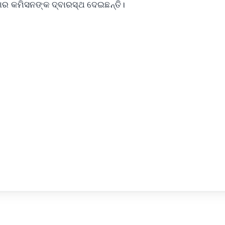
କାର କମିସନଙ୍କ ଦ୍ବାରସ୍ଥ ଦେଇଛନ୍ତି।
✨
📺 Live TV and Breaking News
⭐
⭐
⭐
⭐
4.8 Rating
50K+ Download
OS - Scan QR