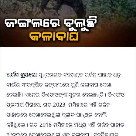
ଅର୍ଗସ ବ୍ୟୁରୋ:
ସୁନ୍ଦରଗଡ ବନଖଣ୍ଡ ଗର୍ଜନ ପାହାଡ ଧନୁ
ବାଉଁଶ ସଂରକ୍ଷିତ ଜଙ୍ଗଲରେ ପୁଣି କଳାବାଘ ଦେଖା
ଦେଇଛି। ଏନେଇ ଡିଏଫଓଙ୍କ ସୁଚନା ଦେଇଛନ୍ତି। ଡିଏଫଓ
ପ୍ରଦୀପ ମିରାସେ, ଗତ 2023 ମସିହାରେ ଏହି ଗର୍ଜନ
ପାହାଡରେ ଦେଖାଦେଇଥିଲା ବ୍ଲାକ ପାନ୍ଥର ବୋଲି
କହିଥିଲେ। ଗତ 2018 ମସିହାରେ ମଧ୍ୟ ଏହି ଗର୍ଜନ ପାହାଡ
ଅଂଚଳରେ ଦେଖାଦେଇଥିଲା ଏକ କଳାବାଘ। ବନବିଭାଗର