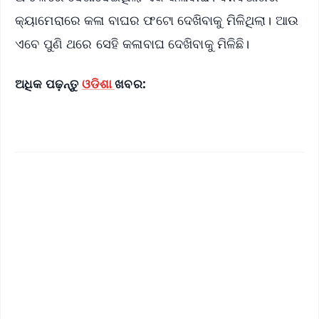
କ୍ୟାମେରାରେ କଳା ବାଘର ଫଟୋ ଦେଖିବାକୁ ମିଳିଥିଲା। ଆଉ
ଏବେ ପୁଣି ଥରେ ସେହି କଳାବାଘ ଦେଖିବାକୁ ମିଳିଛି।
ଅଧିକ ପଢ଼ନ୍ତୁ
ଓଡିଶା
ଖବର: