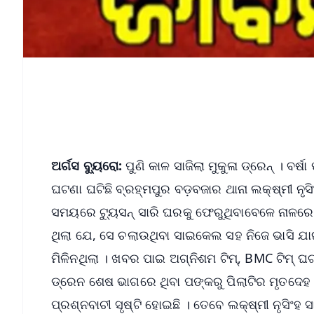
ଅର୍ଗସ ବ୍ୟୁରୋ:
ପୁଣି କାଳ ସାଜିଲା ମୁକୁଳା ଡ୍ରେନ୍ । ବର
ଘଟଣା ଘଟିଛି ବ୍ରହ୍ମପୁର ବଡ଼ବଜାର ଥାନା ଲକ୍ଷ୍ମୀ ନୃସି
ସମୟରେ ଟ୍ୟୁସନ୍ ସାରି ଘରକୁ ଫେରୁଥିବାବେଳେ ନାଳରେ
ଥିଲା ଯେ, ସେ ଚଲାଉଥିବା ସାଇକେଲ ସହ ନିଜେ ଭାସି ଯାଇଥ
ମିଳିନଥିଲା । ଖବର ପାଇ ଅଗ୍ନିଶମ ଟିମ୍, BMC ଟିମ୍ 
ଡ୍ରେନ ଶେଷ ଭାଗରେ ଥିବା ପଙ୍କରୁ ପିଲାଟିର ମୃତଦ
ପ୍ରଶ୍ନବାଚୀ ସୃଷ୍ଟି ହୋଇଛି । ତେବେ ଲକ୍ଷ୍ମୀ ନୃସିଂହ