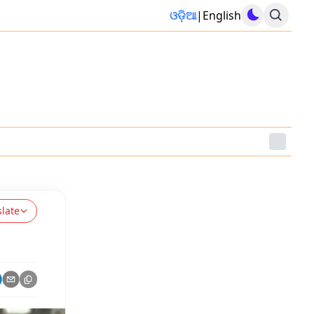
ଓଡ଼ିଆ
|
English
slate