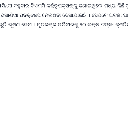
ସିନ୍ଦା ବହୁବାର ବିଏମସି କର୍ତ୍ତୃପକ୍ଷଙ୍କୁ ଜଣାଇଥିଲେ ମଧ୍ୟ କିଛି
କ ଦେଖାଣିଆ ପଦକ୍ଷେପ ନେଇଥବା ଦେଖାଯାଇଛି । ସେପଟେ ଘଟଣା ପ
ଭୁତି ଭୂଷଣ ଜେନା । ମୃତକଙ୍କ ପରିବାରକୁ ୨୦ ଲକ୍ଷ ଟଙ୍କା କ୍ଷତ
✨
📺 Live TV and Breaking News
⭐
⭐
⭐
⭐
4.8 Rating
50K+ Download
OS - Scan QR