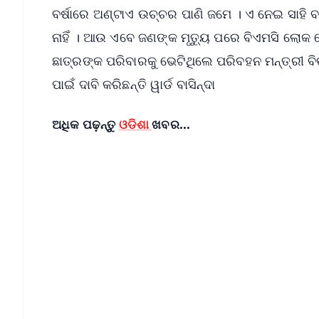
ବର୍ଷାରେ ଅଣ୍ଟାଏ ଉଚ୍ଚର ପାଣି ଜମେ । ଏ ନେଇ ସାହି ବା
ନାହିଁ । ଆଉ ଏବେ ଜଣଙ୍କ ମୃତ୍ୟୁ ପରେ ବିଏମସି ଲୋ
ଛାତ୍ରଙ୍କ ପରିବାରକୁ ଭେଟିଥିଲେ ପରିବହନ ମନ୍ତ୍ରୀ ବି
ପାଇଁ ଦାବି କରିଛନ୍ତି ୱାର୍ଡ ବାସିନ୍ଦା
ଅଧିକ ପଢ଼ନ୍ତୁ
ଓଡିଶା
ଖବର...
📱 Get Argus News App
📰 60 Word News
🎬 Argus Podcast
🔔 Free Notification Alerts
Download Free:
Android - Scan QR
i