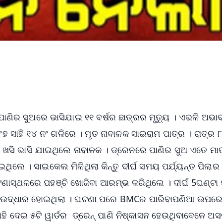
୍ଷା ପାଣିର ସୁଅରେ ଭାସିଯାଇ ୧୧ ବର୍ଷର ଛାତ୍ରର ମୃତ୍ୟୁ । ଏଭଳି ଅଭ
ଂହ ସାହି ୧୪ ନଂ ଗଳିରେ । ମୃତ ନାବାଳକ ସାଇରାମ ପାତ୍ର । ରାତ୍ର ୮
 ଖସି ଭାସି ଯାଇଥିଲେ ନାବାଳକ । ଡ୍ରେନରେ ପାଣିର ସୁଅ ଏତେ ମାତ
ିଲେ । ସାଇକେଲ ମିଳିଥିଲା କିନ୍ତୁ ଦୀର୍ଘ ସମୟ ପର୍ଯ୍ୟନ୍ତ ପିଲାର 
ଘଟଣାସ୍ଥଳରେ ପହଞ୍ଚି ଖୋଜିବା ଆରମ୍ଭ କରିଥିଲେ । ଦୀର୍ଘ 5ଘଣ୍ଟା
େହ ଉଦ୍ଧାର ହୋଇଥିଲା । ଘଟଣା ପରେ BMCର ପାରିବାପଣିଆ ଉପର
 ସାହି ଦେଇ ୫ଟି ୱାର୍ଡର ଡ୍ରେନ୍ ପାଣି ନିଷ୍କାସନ ହେଉଥିବାବେଳେ ଅ