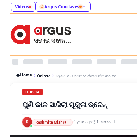
Videos
Argus Conclaves
Home
Odisha
Again-it-is-time-to-drain-the-mouth
ODISHA
ପୁଣି କାଳ ସାଜିଲା ମୁକୁଳା ଡ୍ରେନ୍
R
·
1 year ago
·
1
min read
Rashmita Mishra