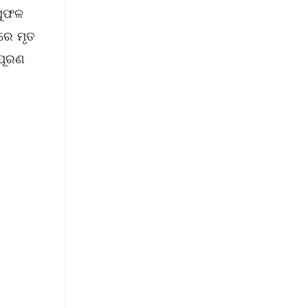
 ସୁଫଳ
ରେ ମୃତ
ିପୂରଣ
FREE
⭐
s