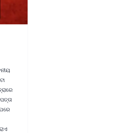
ାବନୀୟ
ଟା
୍ରାରେ
ପତ୍ତା
 ପରେ
େ
ସରାଏ