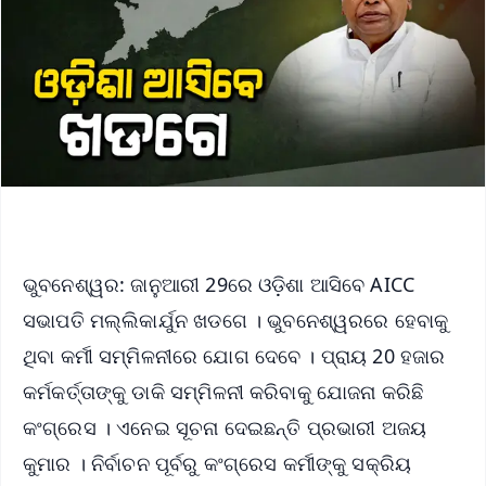
ଭୁବନେଶ୍ୱର: ଜାନୁଆରୀ 29ରେ ଓଡ଼ିଶା ଆସିବେ AICC
ସଭାପତି ମଲ୍ଲିକାର୍ଯୁନ ଖଡଗେ । ଭୁବନେଶ୍ୱରରେ ହେବାକୁ
ଥିବା କର୍ମୀ ସମ୍ମିଳନୀରେ ଯୋଗ ଦେବେ । ପ୍ରାୟ 20 ହଜାର
କର୍ମକର୍ତ୍ତାଙ୍କୁ ଡାକି ସମ୍ମିଳନୀ କରିବାକୁ ଯୋଜନା କରିଛି
କଂଗ୍ରେସ । ଏନେଇ ସୂଚନା ଦେଇଛନ୍ତି ପ୍ରଭାରୀ ଅଜୟ
କୁମାର । ନିର୍ବାଚନ ପୂର୍ବରୁ କଂଗ୍ରେସ କର୍ମୀଙ୍କୁ ସକ୍ରିୟ