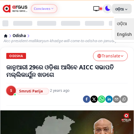
Conclaves
ଓଡ଼ିଆ
ଓଡ଼ିଆ
Argus Agri Vikas
English
Odisha
Argus Nari Shakti
Aicc-president-mallikaryun-khadge-will-come-to-odisha-on-january-29
Translate
Argus Education Next
ODISHA
ଜାନୁଆରୀ 29ରେ ଓଡ଼ିଶା ଆସିବେ AICC ସଭାପତି
Argus Health Connect
ମଲ୍ଲିକାର୍ଯୁନ ଖଡଗେ
Argus Swaad Odisha
S
·
2 years ago
Smruti Parija
Argus Chalo Dekhein Apna Desh