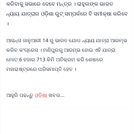
କରିବାକୁ ସଭାରେ ଦେବେ ମନ୍ତ୍ର । ରାହୁଲଙ୍କ ଭାରତ
ନ୍ୟାୟ ଯାତ୍ରାର ଓଡ଼ିଶା ରୁଟ୍ ସମ୍ପର୍କରେ ବି ସମୀକ୍ଷା କରିବେ
।
ଆସନ୍ତା ଜାନୁଆରୀ 14 ରୁ ଭାରତ ଯୋଡ ନ୍ୟାୟ ଯାତ୍ରା ଆରମ୍ଭ
କରିବ କଂଗ୍ରେସ । ମଣିପୁରରୁ ଆରମ୍ଭ ହୋଇ ଏହି ଯାତ୍ରା
ମୋଟ 6 ହଜାର 713 କିମି ଅତିକ୍ରମ କରି ଶେଷରେ
ମହାରାଷ୍ଟ୍ରରେ ପରିସମାପ୍ତି ହେବ ।
ଆହୁରି ପଢନ୍ତୁ
ଓଡିଶା
ଖବର...