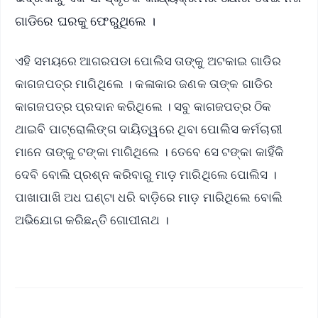
ଗାଡିରେ ଘରକୁ ଫେରୁଥିଲେ ।
ଏହି ସମୟରେ ଆଗରପଡା ପୋଲିସ ତାଙ୍କୁ ଅଟକାଇ ଗାଡିର
କାଗଜପତ୍ର ମାଗିଥିଲେ । କଳାକାର ଜଣକ ତାଙ୍କ ଗାଡିର
କାଗଜପତ୍ର ପ୍ରଦାନ କରିଥିଲେ । ସବୁ କାଗଜପତ୍ର ଠିକ
ଥାଇବି ପାଟ୍ରୋଲିଙ୍ଗ ଦାୟିତ୍ୱରେ ଥିବା ପୋଲିସ କର୍ମଚାରୀ
ମାନେ ତାଙ୍କୁ ଟଙ୍କା ମାଗିଥିଲେ । ତେବେ ସେ ଟଙ୍କା କାହିଁକି
ଦେବି ବୋଲି ପ୍ରଶ୍ନ କରିବାରୁ ମାଡ଼ ମାରିଥିଲେ ପୋଲିସ ।
ପାଖାପାଖି ଅଧ ଘଣ୍ଟା ଧରି ବାଡ଼ିରେ ମାଡ଼ ମାରିଥିଲେ ବୋଲି
ଅଭିଯୋଗ କରିଛନ୍ତି ଗୋପୀନାଥ ।