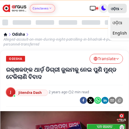
Conclaves
ଓଡ଼ିଆ
ଓଡ଼ିଆ
Argus Agri Vikas
English
Odisha
Argus Nari Shakti
Alleged-assault-on-man-during-night-patrolling-in-bhadrak-4-police-
personnel-transferred
Argus Education Next
Translate
ODISHA
ରକ୍ଷକଙ୍କ ଥାର୍ଡ଼ ଡିଗ୍ରୀ ଜୁଲମକୁ ନେଇ ପୁଣି ମୁଣ୍ଡ
Argus Health Connect
ଟେକିଲାଣି ବିବାଦ
Argus Swaad Odisha
J
·
2 years ago
·
2
min read
Jitendra Dash
Argus Chalo Dekhein Apna Desh