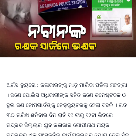
ଅର୍ଗସ ବ୍ୟୁରୋ : କଳାକାରଙ୍କୁ ମାଡ଼ ମାରିବା ପଡିଲା ମହଙ୍ଗା
। ଜଣେ ପୋଲିସ ଅଧିକାରୀଙ୍କ ସହିତ ଜଣେ କନେଷ୍ଟବଳ ଓ
ଦୁଇ ଜଣ ହୋମଗାର୍ଡଙ୍କୁ ହେଡ଼କ୍ୟୁଟରକୁ ହେଲା ବଦଳି । ଗତ
୩୦ ତାରିଖ ଶନିବାର ଦିନ ରାତି ୧୧ ଟାରୁ ୧୨ଟା ଭିତରେ
ଭଦ୍ରକ ଜିଲ୍ଲାର ଯୁବ କଳାକାର ଗୋପୀନାଥ ନାୟକ
ଭଦ୍ରକରୁ ଏକ ସାଂସ୍କୃତିକ କାର୍ଯ୍ୟକ୍ରମର ଯୋଗ ଦେଇ ନିଜ