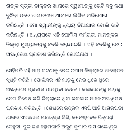
ତାଙ୍କ ସ୍ତ୍ରୀ ଡାକ୍ତର ଖାନାରେ ସ୍ୱାମୀଙ୍କୁ ଭେଟି ସବୁ କଥା
ବୁଝିବା ପରେ ଆଗରପଡା ଥାନାରେ ଲିଖିତ ଅଭିଯୋଗ
କରିଛନ୍ତି । ମୋ ସ୍ୱାମୀଙ୍କୁ ନ୍ୟାୟ ଦିଆଯାଉ ବୋଲି ଦାବି
କରିଛନ୍ତି । ଅନ୍ୟପଟେ ଏହି ପୋଲିସ କର୍ମଚାରୀ ମାନଙ୍କର
ଜିଲ୍ଲା ମୁଖ୍ୟାଳୟକୁ ବଦଳି କରାଯାଇଛି । ଏହି ବଦଳିକୁ ନେଇ
ଅସନ୍ତୋଷ ପ୍ରକାଶ କରିଛନ୍ତି ଗୋପୀନାଥ ।
ସେହିପରି ଏହି ମାଡ଼ ଘଟଣାକୁ ନେଇ ତମାମ ଜିଲ୍ଲାରେ ଆଲୋଡନ
ସୃଷ୍ଟି କରିଛି । ପୋଲିସର ଏହି ମାଡ଼କୁ ନେଇ ଧିରେ ଧିରେ
ଅସନ୍ତୋଷ ପ୍ରକାଶ ପାଉଥିବା ବେଳେ । କଳାକାରଙ୍କୁ ମାଡ଼କୁ
ନେଇ ବିଶେଷ କରି ଜିଲ୍ଲାରେ ଥିବା କଳାକାର ମାନେ ଅସନ୍ତୋଷ
ପ୍ରକାଶ କରିଛନ୍ତି । ଶେଷରେ ଭଦ୍ରକ ଏସପି ଆଜି ଆଗରପଡା
ଥାନାର ଏଏସଆଇ ମହେନ୍ଦ୍ର ଗିରି, କନେଷ୍ଟବଳ ଚିନ୍ମୟୀ
ଦେହୁରୀ, ଦୁଇ ଜଣ ହୋମଗାର୍ଡ ଅରୁଣ କୁମାର ଦାସ ଗଜେନ୍ଦ୍ର