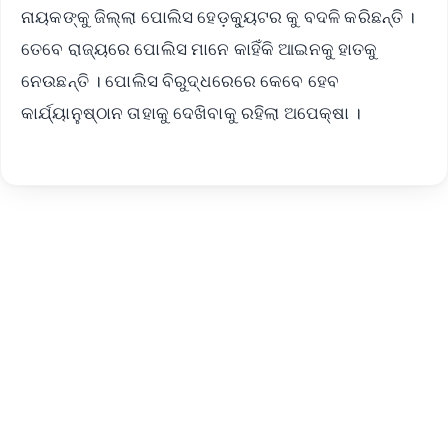
ନାୟକଙ୍କୁ ଜିଲ୍ଲା ପୋଲିସ ହେଡ଼କ୍ୟୁଟର କୁ ବଦଳି କରିଛନ୍ତି ।
ତେବେ ରାଜ୍ୟରେ ପୋଲିସ ମାନେ କାହିଁକି ଆଇନକୁ ହାତକୁ
ନେଉଛନ୍ତି । ପୋଲିସ ବିରୁଦ୍ଧରେରେ କେବେ ହେବ
କାର୍ଯ୍ୟାନୁଷ୍ଠାନ ତାହାକୁ ଦେଖିବାକୁ ରହିଲା ଅପେକ୍ଷା ।