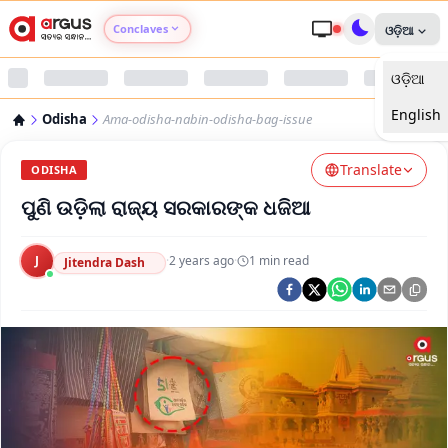
Conclaves
ଓଡ଼ିଆ
ଓଡ଼ିଆ
Argus Agri Vikas
English
Odisha
Ama-odisha-nabin-odisha-bag-issue
Argus Nari Shakti
Translate
ODISHA
Argus Education Next
ପୁଣି ଉଡ଼ିଲା ରାଜ୍ୟ ସରକାରଙ୍କ ଧଜିଆ
Argus Health Connect
J
·
2 years ago
·
1
min read
Jitendra Dash
Argus Swaad Odisha
Argus Chalo Dekhein Apna Desh