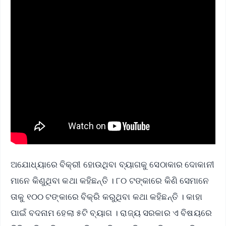
ଅଯୋଧ୍ୟାରେ ବିକ୍ରୀ ହୋଉଥିବା ବ୍ୟାଗକୁ ସେଠାକାର ଦୋକାନୀ
ମାନେ କିଣୁଥିବା କଥା କହିଛନ୍ତି । ୮୦ ଟଙ୍କାରେ କିଣି ସେମାନେ
ତାକୁ ୧୦୦ ଟଙ୍କାରେ ବିକ୍ରି କରୁଥିବା କଥା କହିଛନ୍ତି । କାହା
ପାଇଁ ବଦନାମ ହେଲା ୫ଟି ବ୍ୟାଗ । ରାଜ୍ୟ ସରକାର ଏ ବିଷୟରେ