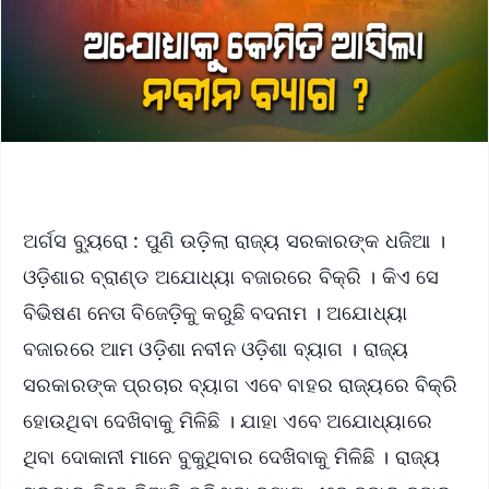
ଅର୍ଗସ ବ୍ୟୁରୋ : ପୁଣି ଉଡ଼ିଲା ରାଜ୍ୟ ସରକାରଙ୍କ ଧଜିଆ ।
ଓଡ଼ିଶାର ବ୍ରାଣ୍ଡ ଅଯୋଧ୍ୟା ବଜାରରେ ବିକ୍ରି । କିଏ ସେ
ବିଭିଷଣ ନେତା ବିଜେଡ଼ିକୁ କରୁଛି ବଦନାମ । ଅଯୋଧ୍ୟା
ବଜାରରେ ଆମ ଓଡ଼ିଶା ନବୀନ ଓଡ଼ିଶା ବ୍ୟାଗ । ରାଜ୍ୟ
ସରକାରଙ୍କ ପ୍ରଚାର ବ୍ୟାଗ ଏବେ ବାହର ରାଜ୍ୟରେ ବିକ୍ରି
ହୋଉଥିବା ଦେଖିବାକୁ ମିଳିଛି । ଯାହା ଏବେ ଅଯୋଧ୍ୟାରେ
ଥିବା ଦୋକାନୀ ମାନେ ବୁକୁଥିବାର ଦେଖିବାକୁ ମିଳିଛି । ରାଜ୍ୟ