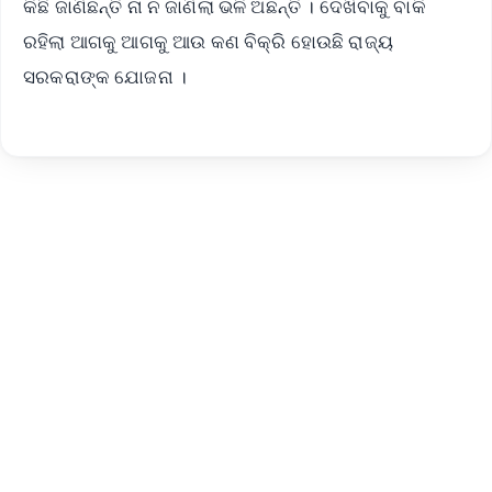
କିଛି ଜାଣିଛନ୍ତି ନା ନ ଜାଣିଲା ଭଳି ଅଛନ୍ତି । ଦେଖିବାକୁ ବାକି
ରହିଲା ଆଗକୁ ଆଗକୁ ଆଉ କଣ ବିକ୍ରି ହୋଉଛି ରାଜ୍ୟ
ସରକରାଙ୍କ ଯୋଜନା ।