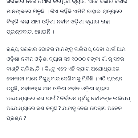
ସରକାର ନିଜେ ତିଆରି କରିଥିବା ବ୍ୟାଗ ଏବେ ବଜାର ବଜାର
ମାନଙ୍କରେ ମିଳୁଛି । କିଏ କହିଁକି ଏମିତି ବାହାର ରାଜ୍ୟରେ
ବିକ୍ରି କଲା ଆମ ଓଡ଼ିଶା ନବୀନ ଓଡ଼ିଶା ବ୍ୟାଗ ତାହା
ପ୍ରଶ୍ନବାଚୀ ହୋଇଛି ।
ରାଜ୍ୟ ସରକାର ଭୋଟର ମାନଙ୍କୁ ଲଲିପପ୍ ଦେବା ପାଇଁ ଆମ
ଓଡ଼ିଶା ନବୀନ ଓଡ଼ିଶା ବ୍ୟାଗ ସହ ୧୦୦୦ ଟଙ୍କା ଗାଁ ରୁ ସହର
ବାଣ୍ଟି ଚାଲିଛନ୍ତି । କିନ୍ତୁ ଏବେ ଏହି ବ୍ୟାଗ ଅଯୋଧ୍ୟାରେ
ଦୋକାନୀ ମାନେ ବିକୁଥିବାର ଦେଖିବାକୁ ମିଳିଛି । ଏଠି ପ୍ରଶ୍ନ
ଉଠୁଛି, ନବୀନଙ୍କ ଆମ ଓଡ଼ିଶା ନବୀନ ଓଡ଼ିଶା ବ୍ୟାଗ
ଅଯୋଧ୍ୟାରେ କଣ ପାଇଁ ? ନିର୍ବାଚନ ପୂର୍ବରୁ ନବୀନଙ୍କ ଲଲିପପ୍
ଅଯୋଧ୍ୟାରେ କଣ କରୁଛି ? ଯାହାକୁ ନେଇ ଉଠିଲାଣି ଅନେକ
ପ୍ରଶ୍ନ ?