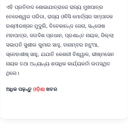
ଏହି ପ୍ରତିବାଦ ଶୋଭାଯାତ୍ରାରେ ରାଜ୍ୟ ମୁଖପାତ୍ର
ତେଜେଶ୍ୱର ପରିଡା, ରାଜ୍ୟ ଓବିସି ମୋର୍ଚ୍ଚାର ସମ୍ପାଦକ
ରଶ୍ମୀରଞ୍ଜନ ମୁଦୁଲି, ବିବେକାନନ୍ଦ ଜେନା, ସନ୍ତୋଷ
ମହାପାତ୍ର, ଜଗଦିଶ ପ୍ରଧାନ, ପ୍ରଶାନ୍ତ ନାୟକ, ଜିଲ୍ଲା
ସଭାପତି ସୁଶୀଲ କୁମାର ସାହୁ, ବାନାମ୍ବର ହାଟୁଆ,
ସ୍ନେହାଶୀଷ୍ ସାହୁ, ଯଯାତି କେଶରୀ ବିଶ୍ୱାଳ, ଭୀଷ୍ମସେନ
ନାୟକ ତଥା ଅନ୍ୟାନ୍ୟ ଶତାଧିକ କାର୍ଯ୍ୟକର୍ତା ଉପସ୍ଥିତ
ଥିଲେ।
ଅଧିକ ପଢ଼ନ୍ତୁ
ଓଡ଼ିଶା
ଖବର