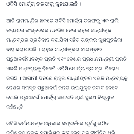
ଓବିସି ମୋର୍ଚ୍ଚା ତରଫରୁ କୁହାଯାଇଛି ।
ଆଜି ରାମମନ୍ଦିର ଛକରେ ଓବିସି ମୋର୍ଚ୍ଚା ତରଫରୁ ଏକ ରାଲି
କରାଯାଇ କଂଗ୍ରେସର ଅନଭିଜ୍ଞ ନେତା ରାହୁଲ ଗାନ୍ଧୀଙ୍କ
ମନ୍ତବ୍ୟର ପ୍ରତିବାଦ କରାଯିବା ସହିତ ତାଙ୍କର କୁଶପୁତଳିକା
ଦାହ କରାଯାଇଛି । ରାହୁଲ ଗାନ୍ଧୀଙ୍କର ବାରମ୍ବାର
ପଛୁଆବର୍ଗମାନଙ୍କ ପ୍ରତି ଏବଂ ଦେଶର ପ୍ରଧାନମନ୍ତ୍ରୀ ପ୍ରତି
ଏଭଳି ମନ୍ତବ୍ୟକୁ ବିଜେପି ଓବିସି ମୋର୍ଚ୍ଚା ତ୍ରୀବ୍ର ବିରୋଧ
କରିଛି । ଆଗାମୀ ଦିନରେ ରାହୁଲ ଗାନ୍ଧୀଙ୍କର ଏଭଳି ମନ୍ତବ୍ୟକୁ
ଦେଶର ସମସ୍ତ ପଛୁଆବର୍ଗ ଜନତା ଉପଯୁକ୍ତ ଜବାବ ଦେବେ
ବୋଲି ପଛୁଆବର୍ଗ ମୋର୍ଚ୍ଚା ସଭାପତି ଶ୍ରୀ ସୁରଥ ବିଶ୍ୱାଳ
କହିଛନ୍ତି ।
ଓବିସି ବର୍ଗମାନଙ୍କ ଅଧିକାର ସମ୍ପର୍କରେ ପୂର୍ବରୁ ଗଠିତ
କମିଶନମାନଙ୍କ ସୁପାରିଶକୁ କଂଗ୍ରେସ ଦଳ ଦୀର୍ଘଦିନ ଧରି