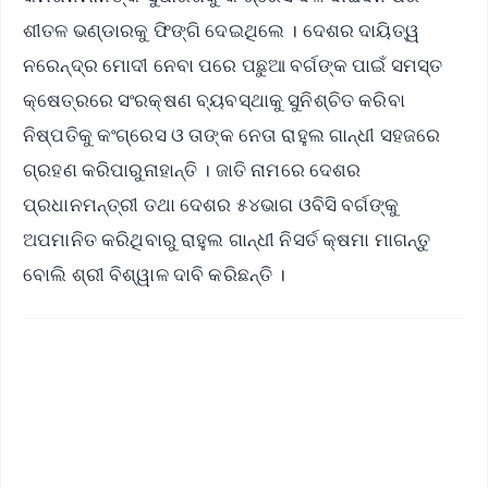
ଶୀତଳ ଭଣ୍ଡାରକୁ ଫିଙ୍ଗି ଦେଇଥିଲେ । ଦେଶର ଦାୟିତ୍ୱ
ନରେନ୍ଦ୍ର ମୋଦୀ ନେବା ପରେ ପଛୁଆ ବର୍ଗଙ୍କ ପାଇଁ ସମସ୍ତ
କ୍ଷେତ୍ରରେ ସଂରକ୍ଷଣ ବ୍ୟବସ୍ଥାକୁ ସୁନିଶ୍ଚିତ କରିବା
ନିଷ୍ପତିକୁ କଂଗ୍ରେସ ଓ ତାଙ୍କ ନେତା ରାହୁଲ ଗାନ୍ଧୀ ସହଜରେ
ଗ୍ରହଣ କରିପାରୁନାହାନ୍ତି । ଜାତି ନାମରେ ଦେଶର
ପ୍ରଧାନମନ୍ତ୍ରୀ ତଥା ଦେଶର ୫୪ଭାଗ ଓବିସି ବର୍ଗଙ୍କୁ
ଅପମାନିତ କରିଥିବାରୁ ରାହୁଲ ଗାନ୍ଧୀ ନିସର୍ତ କ୍ଷମା ମାଗନ୍ତୁ
ବୋଲି ଶ୍ରୀ ବିଶ୍ୱାଳ ଦାବି କରିଛନ୍ତି ।