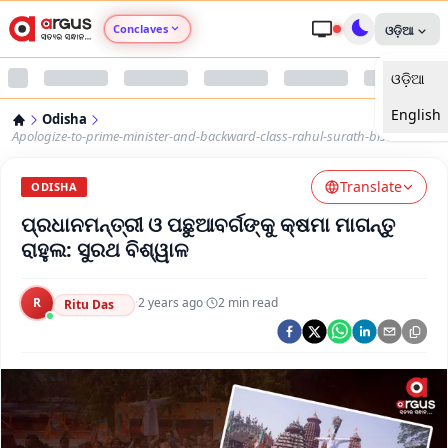
Conclaves
ଓଡ଼ିଆ
ଓଡ଼ିଆ
Argus Agri Vikas
English
Odisha
Argus Nari Shakti
Apologize-to-prime-minister-and-backward-class-rahul-surath-biswal
Translate
Argus Education Next
ODISHA
ପ୍ରଧାନମନ୍ତ୍ରୀ ଓ ପଛୁଆବର୍ଗଙ୍କୁ କ୍ଷମା ମାଗନ୍ତୁ
Argus Health Connect
ରାହୁଲ: ସୁରଥ ବିଶ୍ୱାଳ
Argus Swaad Odisha
R
·
2 years ago
·
2
min read
Ritu Das
Argus Chalo Dekhein Apna Desh