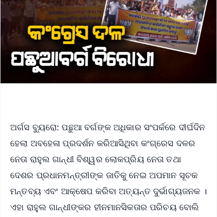
ଅର୍ଗସ ବ୍ୟୁରୋ: ପଛୁଆ ବର୍ଗଙ୍କ ଅଧିକାର ସଂପର୍କରେ ଦୀର୍ଘଦିନ
ହେଲା ଅବହେଳା ପ୍ରଦର୍ଶନ କରିଆସିଥିବା କଂଗ୍ରେସ ଦଳର
ନେତା ରାହୁଲ ଗାନ୍ଧୀ ବିଶ୍ୱର ଲୋକପ୍ରିୟ ନେତା ତଥା
ଦେଶର ପ୍ରଧାନମନ୍ତ୍ରୀଙ୍କ ଜାତିକୁ ନେଇ ଅପମାନ ସୂଚକ
ମନ୍ତବ୍ୟ ଏବଂ ଆକ୍ଷେପ କରିବା ଅତ୍ୟନ୍ତ ଦୁର୍ଭାଗ୍ୟଜନକ ।
ଏହା ରାହୁଲ ଗାନ୍ଧୀଙ୍କର ହୀନମାନସିକତାର ପରିଚୟ ବୋଲି