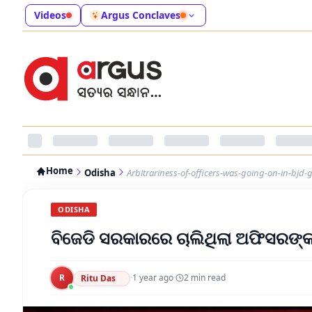
Videos
Argus Conclaves
Home
Odisha
Arbitrariness-of-officers-was-going-on-in-bjd
ODISHA
ବିଜେଡି ସରକାରରେ ଚାଲିଥିଲା ଅଫିସରଙ୍
R
·
1 year ago
·
2
min read
Ritu Das