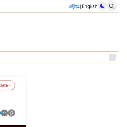
ଓଡ଼ିଆ
|
English
slate