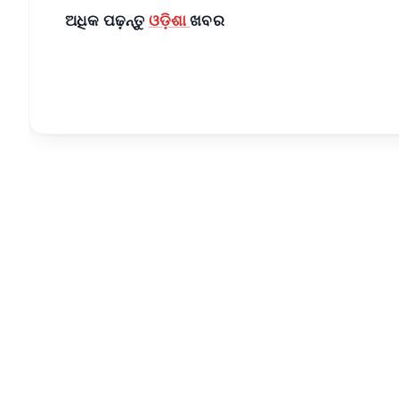
ଅଧିକ ପଢ଼ନ୍ତୁ
ଓଡ଼ିଶା
ଖବର