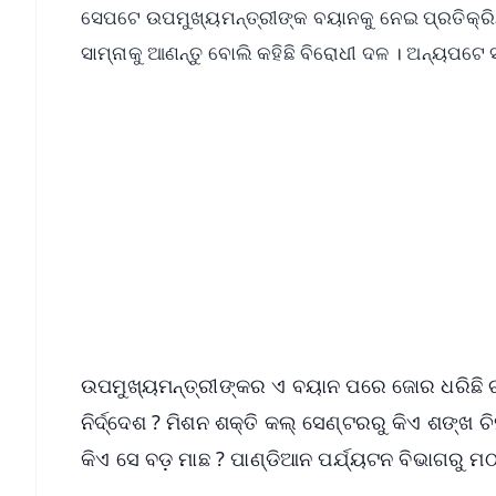
ସେପଟେ ଉପମୁଖ୍ୟମନ୍ତ୍ରୀଙ୍କ ବୟାନକୁ ନେଇ ପ୍ରତିକ୍ରିୟ
ସାମ୍ନାକୁ ଆଣନ୍ତୁ ବୋଲି କହିଛି ବିରୋଧୀ ଦଳ । ଅନ୍ୟପଟେ 
📱 Get Argus News App
📰 60 Word News
🎬 Argus Podcast
🔔 Free Notification Alerts
Download Free:
Android - Scan QR
i
ଉପମୁଖ୍ୟମନ୍ତ୍ରୀଙ୍କର ଏ ବୟାନ ପରେ ଜୋର ଧରିଛି ଚର୍ଚ୍ଚ
ନିର୍ଦ୍ଦେଶ ? ମିଶନ ଶକ୍ତି କଲ୍ ସେଣ୍ଟରରୁ କିଏ ଶଙ୍ଖ ଚ
କିଏ ସେ ବଡ଼ ମାଛ ? ପାଣ୍ଡିଆନ ପର୍ଯ୍ୟଟନ ବିଭାଗରୁ ମଠ