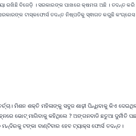
ା ରଖିଛି ବିଜେଡ଼ି । ସରକାରଙ୍କ ପାଖରେ କ୍ଷମତା ଅଛି । ତଦନ୍ତ କରି
ସରକାରଙ୍କ ଟାସ୍କଫୋର୍ସ ତଦନ୍ତ ନିଷ୍ପତିକୁ ସ୍ଵାଗତ କରୁଛି କଂଗ୍ରେସ
✨
📺 Live TV and Breaking News
⭐
⭐
⭐
⭐
4.8 Rating
50K+ Download
OS - Scan QR
ା। ମିଶନ ଶକ୍ତି ମହିଳାଙ୍କୁ ସବୁଜ ଶାଢ଼ୀ ପିନ୍ଧିବାକୁ କିଏ ଦେଇଥି
ିହ୍ନରେ ଭୋଟ୍ ମାଗିବାକୁ କହିଥିଲେ ? ଅଙ୍ଗନବାଡି ଛତୁଆ ଦୁର୍ନୀତି 
 ମନ୍ଦିରକୁ ଟଙ୍କା ବାଣ୍ଟିବାର ହେବ ଟ୍ୟାକ୍ସ ଫୋର୍ସ ତଦନ୍ତ।