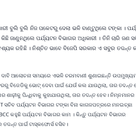
ରୀ ବୁଲି ବୁଲି ନିଜ ପକେଟରୁ ଦେଲା ଭଳି ବାଣ୍ଟୁଥିଲେ ଟଙ୍କା । ପର୍
 କିଛି ଜାଣୁନଥିଲେ ପର୍ଯ୍ୟଟନ ବିଭାଗର ଅଧିକାରୀ । ତିନି ଚାରି ଜଣ ସ
ଶ୍ୟକ ରହିଛି । ନିଶ୍ଚିତ ଭାବେ ବିଜେପି ସରକାର ଏ ସବୁର ତଦନ୍ତ 
୍ଚ୍ଚ ଦାବି ଆଲୋଚନା ସମୟରେ ଏଭଳି ଚରମବାଣୀ ଶୁଣାଇଛନ୍ତି ଉପମୁଖ୍ୟମ
ଣ୍ଟରରୁ ବିଜେଡିକୁ ଭୋଟ୍ ଦେବା ପାଇଁ ଯେଉଁ କଲ ଯାଉଥିଲା, ତାର ତଦନ୍ତ
୍ଗର ଶାଢ଼ୀକୁ ପିନ୍ଧିବାକୁ କୁହାଯାଉଥିଲା, ତାର ତଦନ୍ତ ହେବ। ନିମ୍ନମାନ
 5T ସଚିବ ପର୍ଯ୍ୟଟନ ବିଭାଗର ଟଙ୍କା ବିନା କାଗଜପତ୍ରରେ ମନଇଚ୍ଛା
CC କହୁଛି ପର୍ଯ୍ୟଟନ ବିଭାଗର କାମ । କିନ୍ତୁ ପର୍ଯ୍ୟଟନ ବିଭାଗର
ତଦନ୍ତ ପାଇଁ ଟାସ୍କଫୋର୍ସ ବସିବ।