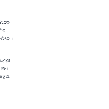
ଯ୍ୟଟନ
ଚିବ
କରିବେ ।
ନ୍ତ୍ରୀ
 ହେବ।
ର ଛତୁଆ