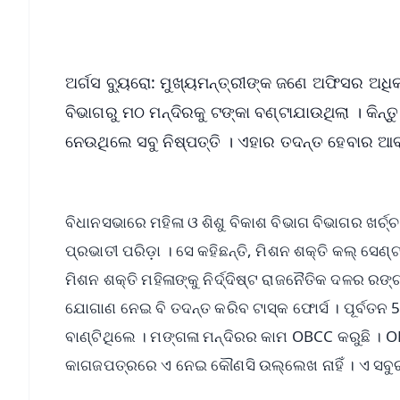
ଅର୍ଗସ ବ୍ୟୁରୋ: ମୁଖ୍ୟମନ୍ତ୍ରୀଙ୍କ ଜଣେ ଅଫିସର ଅଧିକା
ବିଭାଗରୁ ମଠ ମନ୍ଦିରକୁ ଟଙ୍କା ବଣ୍ଟାଯାଉଥିଲା । କିନ୍ତୁ
ନେଉଥିଲେ ସବୁ ନିଷ୍ପତ୍ତି । ଏହାର ତଦନ୍ତ ହେବାର ଆବ
ବିଧାନସଭାରେ ମହିଳା ଓ ଶିଶୁ ବିକାଶ ବିଭାଗ ବିଭାଗର ଖର
ପ୍ରଭାତୀ ପରିଡ଼ା । ସେ କହିଛନ୍ତି, ମିଶନ ଶକ୍ତି କଲ୍ ସେ
ମିଶନ ଶକ୍ତି ମହିଳାଙ୍କୁ ନିର୍ଦ୍ଦିଷ୍ଟ ରାଜନୈତିକ ଦଳର ରଙ
ଯୋଗାଣ ନେଇ ବି ତଦନ୍ତ କରିବ ଟାସ୍କ ଫୋର୍ସ । ପୂର୍ବତନ
ବାଣ୍ଟିଥିଲେ । ମଙ୍ଗଳା ମନ୍ଦିରର କାମ OBCC କରୁଛି । OB
କାଗଜପତ୍ରରେ ଏ ନେଇ କୌଣସି ଉଲ୍ଲେଖ ନାହିଁ । ଏ ସବୁର 