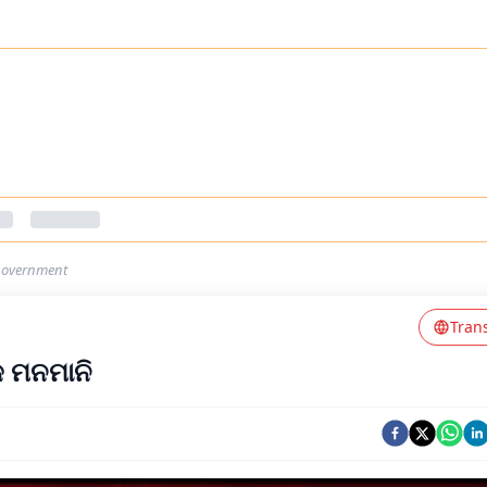
-government
Tran
କ ମନମାନି