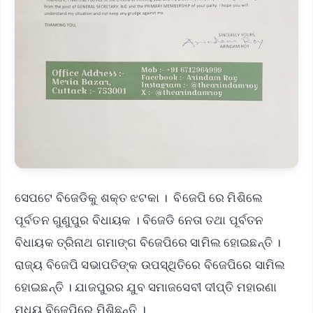
ସେପଟେ ବିଜେଡିକୁ ଶକ୍ତ ଝଟକା । ବିଜେପି ରେ ମିଶିଲେ
ପୂର୍ବତନ ଗୁଣୁପୁର ବିଧାୟକ । ବିଜେଡି ନେତା ତଥା ପୂର୍ବତନ
ବିଧାୟକ ତ୍ରିନାଥ ଗମାଙ୍ଗ ବିଜେପିରେ ସାମିଲ ହୋଇଛନ୍ତି ।
ରାଜ୍ୟ ବିଜେପି ସଭାପତିଙ୍କ ଉପସ୍ଥିତିରେ ବିଜେପିରେ ସାମିଲ
ହୋଇଛନ୍ତି । ଯାଜପୁରର ଯୁବ ସମାଜସେବୀ ଦୀପ୍ତି ମହାରଣା
ମଧ୍ୟ ବିଜେପିରେ ମିଶିଛନ୍ତି ।