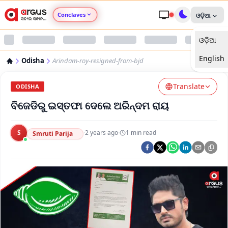
Conclaves
ଓଡ଼ିଆ
ଓଡ଼ିଆ
Argus Agri Vikas
English
Odisha
Arindam-roy-resigned-from-bjd
Argus Nari Shakti
Translate
ODISHA
Argus Education Next
ବିଜେଡିରୁ ଇସ୍ତଫା ଦେଲେ ଅରିନ୍ଦମ ରାୟ
Argus Health Connect
S
·
2 years ago
·
1
min read
Smruti Parija
Argus Swaad Odisha
Argus Chalo Dekhein Apna Desh