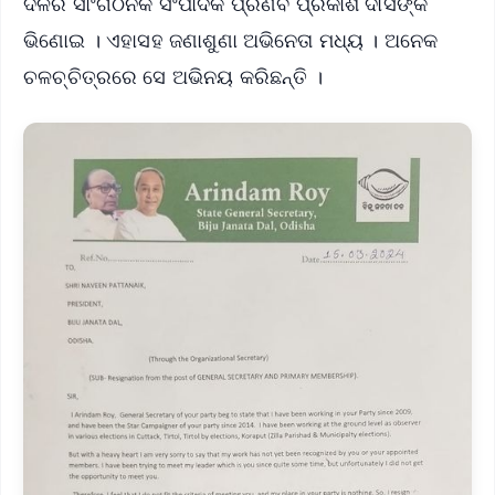
ଦଳର ସାଂଗଠନିକ ସଂପାଦକ ପ୍ରଣବ ପ୍ରକାଶ ଦାସଙ୍କ
ଭିଣୋଇ । ଏହାସହ ଜଣାଶୁଣା ଅଭିନେତା ମଧ୍ୟ । ଅନେକ
ଚଳଚ୍ଚିତ୍ରରେ ସେ ଅଭିନୟ କରିଛନ୍ତି ।