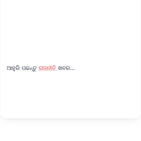
📺 Live TV and Breaking News
🔔 Free Notification Alerts
Download Free:
Android - Scan QR
iOS - Scan QR
ଆହୁରି ପଢନ୍ତୁ
ରାଜନୀତି
ଖବର...