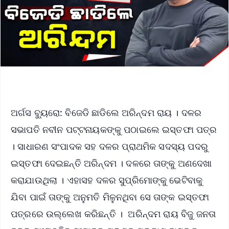
ଅର୍ଗସ ବ୍ୟୁରୋ: ବିଜେଡି ଛାଡିଲେ ଅରିନ୍ଦମ ରାୟ । ଦଳର
ସଭାପତି ନବୀନ ପଟ୍ଟନାୟକଙ୍କୁ ପଠାଇଲେ ଇସ୍ତଫା ପତ୍ର
। ସାଧାରଣ ସଂପାଦକ ସହ ଦଳର ପ୍ରାଥମିକ ସଦସ୍ୟ ପଦରୁ
ଇସ୍ତଫା ଦେଇଛନ୍ତି ଅରିନ୍ଦମ । ଦଳରେ ତାଙ୍କୁ ଅଣଦେଖା
କରାଯାଉଥିଲା । ଏହାସହ ଦଳର ସୁପ୍ରିମୋଙ୍କୁ ଭେଟିବାକୁ
ଯିବା ପାଇଁ ତାଙ୍କୁ ଅନୁମତି ମିଳୁନଥିବା ସେ ତାଙ୍କ ଇସ୍ତଫା
ପତ୍ରରେ ଉଲ୍ଲେଖ କରିଛନ୍ତି । ଅରିନ୍ଦମ ରାୟ ବିଜୁ ଜନତା