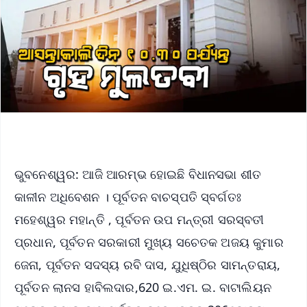
ଭୁବନେଶ୍ୱର: ଆଜି ଆରମ୍ଭ ହୋଇଛି ବିଧାନସଭା ଶୀତ
କାଳୀନ ଅଧିବେଶନ । ପୂର୍ବତନ ବାଚସ୍ପତି ସ୍ବର୍ଗତଃ
ମହେଶ୍ୱର ମହାନ୍ତି , ପୂର୍ବତନ ଉପ ମନ୍ତ୍ରୀ ସରସ୍ବତୀ
ପ୍ରଧାନ, ପୂର୍ବତନ ସରକାରୀ ମୁଖ୍ୟ ସଚେତକ ଅଜୟ କୁମାର
ଜେନା, ପୂର୍ବତନ ସଦସ୍ୟ ରବି ଦାସ, ଯୁଧିଷ୍ଠିର ସାମନ୍ତରାୟ,
ପୂର୍ବତନ ଲାନସ ହାବିଲଦାର,620 ଇ.ଏମ. ଇ. ବାଟାଲିୟନ