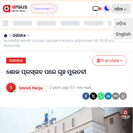
Conclaves
ଓଡ଼ିଆ
ଓଡ଼ିଆ
Argus Agri Vikas
English
Odisha
Argus Nari Shakti
Assembly-winter-session-update-house-is-adjourned-till-10-30-pm-
tomorrow
Argus Education Next
Translate
ODISHA
ଶୋକ ପ୍ରସ୍ତାବ ପରେ ଗୃହ ମୁଲତବୀ
Argus Health Connect
Argus Swaad Odisha
S
·
2 years ago
·
1
min read
Smruti Parija
Argus Chalo Dekhein Apna Desh