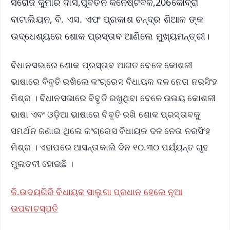
ସରୋଜ କୁମାର ଦାସ,ପୂର୍ବତନ କନେଷ୍ଟବଳ,206କୋବ୍ରା
ବାଟାଲିୟନ, ବି. ଏସ. ଏଫ ପ୍ରକାଶ ଚନ୍ଦ୍ର ଶିଆଳ ଙ୍କ
ଉଦ୍ଧେଶ୍ୟରେ ଶୋକ ପ୍ରସ୍ତାବ ଆଣିଲେ ମୁଖ୍ୟମନ୍ତ୍ରୀ।
ବିଧାନସଭାରେ ଶୋକ ପ୍ରସ୍ତାବ ଆଗତ ବେଳେ କୋଶଳୀ
ଭାଷାରେ ବିବୃତି ରଖିଲେ କଂଗ୍ରେସ ବିଧାୟକ ଦଳ ନେତା ନରସିଂହ
ମିଶ୍ର । ବିଧାନସଭାରେ ବିବୃତି ରଖୁଥିବା ବେଳେ ଉଭୟ କୋଶଳୀ
ଭାଷା ଏବଂ ଓଡ଼ିଆ ଭାଷାରେ ବିବୃତି ରଖି ଶୋକ ପ୍ରସ୍ତାବକୁ
ସମର୍ଥନ ଜଣାଇ ଥିଲେ କଂଗ୍ରେସ ବିଧାୟକ ଦଳ ନେତା ନରସିଂହ
ମିଶ୍ର । ଏହାପରେ ଆସନ୍ତାକାଲି ଦିନ ୧୦.୩୦ ପର୍ଯ୍ୟନ୍ତ ଗୃହ
ମୁଲତବୀ ହୋଇଛି ।
ଜି.ଉଦୟଗିରି ବିଧାୟକ ସାଲୁଗା ପ୍ରଧାନ ହେଲେ ନୂଆ
ଉପବାଚସ୍ପତି