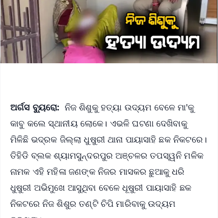
ଅର୍ଗସ ବ୍ୟୁରୋ:
ନିଜ ଶିଶୁକୁ ହତ୍ୟା ଉଦ୍ୟମ ବେଳେ ମା'କୁ
କାବୁ କଲେ ସ୍ଥାନୀୟ ଲୋକେ। ଏଭଳି ଘଟଣା ଦେଖିବାକୁ
ମିଳିଛି ଭଦ୍ରକ ଜିଲ୍ଲା ଧୁଷୁରୀ ଥାନା ପାୟାସାହି ଛକ ନିକଟରେ।
ତିହିଡି ବ୍ଲକ ଶ୍ୟାମସୁନ୍ଦରପୁର ଅଞ୍ଚଳର ତପସ୍ୱନି ମଳିକ
ନାମକ ଏହି ମହିଳା ଜଣଙ୍କ ନିଜର ମାସକର ଛୁଆକୁ ଧରି
ଧୁଷୁରୀ ଅଭିମୁଖେ ଆସୁଥିବା ବେଳେ ଧୂଷୁରୀ ପାୟାସାହି ଛକ
ନିକଟରେ ନିଜ ଶିଶୁର ତଣ୍ଟି ଚିପି ମାରିବାକୁ ଉଦ୍ୟମ