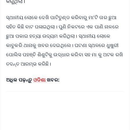
କରୁଥିଲା।
ସ୍ଥାନୀୟ ଲୋକେ ଦେଖି ପାଟିତୁଣ୍ଡ କରିବାରୁ ମା'ଟି ତାର ଛୁଆ
ସହିତ କିଛି ବାଟ ପଳାଇଥିଲା। ପୁଣି ନିକଟରେ ଏକ ପାଣି ନାଳରେ
ଛୁଆ ପକାଇ ହତ୍ୟା ଉଦ୍ୟମ କରିଥିଲା। ସ୍ଥାନୀୟ ଲୋକେ
କାବୁକରି ଥାନାକୁ ଖବର ଦେଇଥିଲେ। ଘଟଣା ସ୍ଥଳରେ ଧୁଷୁରୀ
ପୋଲିସ ପହଞ୍ଚି ଶିଶୁଟିକୁ ଉଦ୍ଧାର କରିବା ସହ ମା କୁ ଅଟକ ରଖି
ତଦନ୍ତ ଆରମ୍ଭ କରିଛି।
ଅଧିକ ପଢ଼ନ୍ତୁ
ଓଡିଶା
ଖବର: