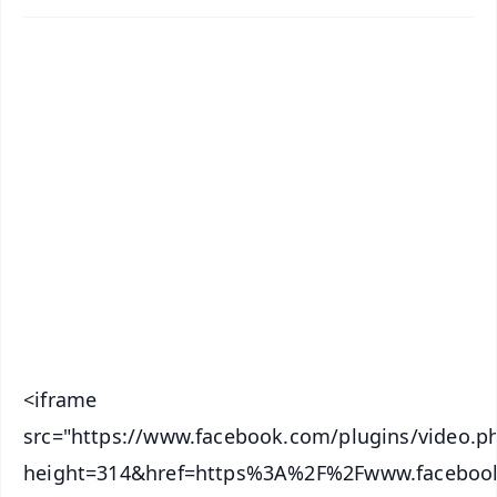
✨
📱 Get Argus News App
📰 60 Word News
🎬 Argus Podcast
📺 Live TV and Breaking News
🔔 Free Notification Alerts
Download Free:
Android - Scan QR
iOS - Scan QR
<iframe
src="https://www.facebook.com/plugins/video.p
height=314&href=https%3A%2F%2Fwww.facebook