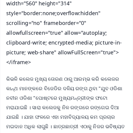
width="560" height="314"
style="border:none;overflow:hidden"
scrolling="no" frameborder="0"
allowfullscreen="true" allow="autoplay;
clipboard-write; encrypted-media; picture-in-
picture; web-share" allowFullScreen="true">
</iframe>
କିଭଳି କଲେଜ ମୁଖ୍ୟ ତୋରଣ ଠାରୁ ଆରମ୍ଭ କରି କଲେଜର
କାନ୍ଥ ମାନଙ୍କରେ ବିଜେଡିର ଦଳିୟ ରଙ୍ଗ ଥିବା "ଯୁବ ଓଡିଶା
ନବୀନ ଓଡିଶା "ପୋଷ୍ଟରେ ମୁଖ୍ୟମନ୍ତ୍ରୀଙ୍କ ଫଟୋ
ମରାଯାଇଛି । ସାରା କଲେଜକୁ ନିଳ ରଙ୍ଗରେ ରଙ୍ଗେଇ ଦିଆ
ଯାଇଛି । ଯାହା ଫଳରେ ଏହା ମହାବିଦ୍ୟାଳୟ କମ ପ୍ରଚାର
ମଇଦାନ ଅଧିକ ଲାଗୁଛି । ଛାତ୍ରଛାତ୍ରୀ ଏଠାକୁ ନିଜର ଭବିଷ୍ୟତ