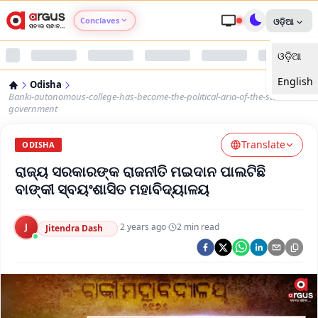
Conclaves
ଓଡ଼ିଆ
ଓଡ଼ିଆ
Argus Agri Vikas
English
Odisha
Argus Nari Shakti
Banki-autonomous-college-has-become-the-political-aria-of-the-state-
government
Argus Education Next
Translate
ODISHA
ରାଜ୍ୟ ସରକାରଙ୍କ ରାଜନୀତି ମଇଦାନ ପାଲଟିଛି
Argus Health Connect
ବାଙ୍କୀ ସ୍ବୟଂଶାସିତ ମହାବିଦ୍ୟାଳୟ
Argus Swaad Odisha
J
·
2 years ago
·
2
min read
Jitendra Dash
Argus Chalo Dekhein Apna Desh