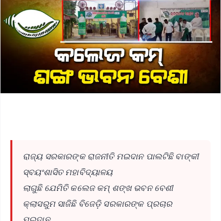
ରାଜ୍ୟ ସରକାରଙ୍କ ରାଜନୀତି ମଇଦାନ ପାଲଟିଛି ବାଙ୍କୀ
ସ୍ବୟଂଶାସିତ ମହାବିଦ୍ୟାଳୟ
ଲାଗୁଛି ଯେମିତି କଲେଜ କମ୍ ଶଙ୍ଖ ଭବନ ବେଶୀ
କ୍ଲାସରୁମ ସାଜିଛି ବିଜେଡ଼ି ସରକାରଙ୍କ ପ୍ରଚାର
ମଇଦାନ