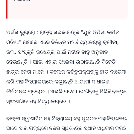
ଅର୍ଗସ ବ୍ୟୁରୋ : ରାଜ୍ୟ ସରକାରଙ୍କ "ଯୁବ ଓଡିଶା ନବୀନ
ଓଡିଶା" ନାମରେ ଏବେ ବିଭିନ୍ନ ମହାବିଦ୍ୟାଳୟକୁ କ୍ରୀଡା,
କଳା, ସଂସ୍କୃତି କ୍ଷେତ୍ର ପାଇଁ ନବୀନ ବାବୁ ଅନୁଦାନ
ଦେଉଛନ୍ତି । ଆଉ ଏହାର ଫାଇଦା ଉଠାଉଛନ୍ତି ବିଜେଡି
ଛାତ୍ର ନେତା ମାନେ । କଲେଜ କର୍ତ୍ତୃପକ୍ଷଙ୍କୁ ହାତ ବାରେସୀ
କରି ମହାବିଦ୍ୟାଳୟରେ କରୁଛନ୍ତି ଆଗାମୀ ସାଧାରଣ
ନିର୍ବାଚନର ପ୍ରଚାର । ଏଭଳି ଘଟଣା ଦେଖିବାକୁ ମିଳିଛି ବାଙ୍କୀ
ସ୍ଵଂଶାସିତ ମହାବିଦ୍ୟାଳୟରେ ।
ବାଙ୍କୀ ସ୍ୱଂଶାସିତ ମହାବିଦ୍ୟାଳୟ ବହୁ ପୁରାତନ ମହାବିଦ୍ୟାଳୟ
ଭାବେ ସାରା ରାଜ୍ୟରେ ନିଜର ସ୍ୱତନ୍ତ୍ର ସ୍ଥାନ ଅଧିକାର କରିଛି