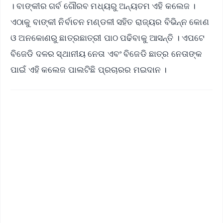
। ବାଙ୍କୀର ଗର୍ବ ଗୌରବ ମଧ୍ୟରୁ ଅନ୍ୟତମ ଏହି କଲେଜ ।
ଏଠାକୁ ବାଙ୍କୀ ନିର୍ବାଚନ ମଣ୍ଡଳୀ ସହିତ ରାଜ୍ୟର ବିଭିନ୍ନ କୋଣ
ଓ ଅନକୋଣରୁ ଛାତ୍ରଛାତ୍ରୀ ପାଠ ପଢିବାକୁ ଆସନ୍ତି । ଏପଟେ
ବିଜେଡି ଦଳର ସ୍ଥାନୀୟ ନେତା ଏବଂ ବିଜେଡି ଛାତ୍ର ନେତାଙ୍କ
ପାଇଁ ଏହି କଲେଜ ପାଲଟିଛି ପ୍ରଚାରର ମଇଦାନ ।