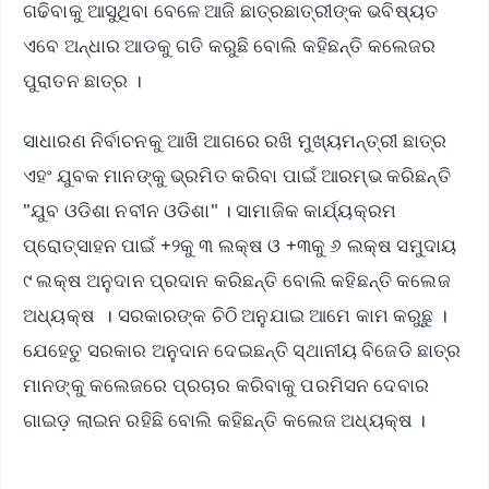
ଗଢିବାକୁ ଆସୁଥିବା ବେଳେ ଆଜି ଛାତ୍ରଛାତ୍ରୀଙ୍କ ଭବିଷ୍ୟତ
ଏବେ ଅନ୍ଧାର ଆଡକୁ ଗତି କରୁଛି ବୋଲି କହିଛନ୍ତି କଲେଜର
ପୁରାତନ ଛାତ୍ର ।
ସାଧାରଣ ନିର୍ବାଚନକୁ ଆଖି ଆଗରେ ରଖି ମୁଖ୍ୟମନ୍ତ୍ରୀ ଛାତ୍ର
ଏହଂ ଯୁବକ ମାନଙ୍କୁ ଭ୍ରମିତ କରିବା ପାଇଁ ଆରମ୍ଭ କରିଛନ୍ତି
"ଯୁବ ଓଡିଶା ନବୀନ ଓଡିଶା" । ସାମାଜିକ କାର୍ଯ୍ୟକ୍ରମ
ପ୍ରୋତ୍ସାହନ ପାଇଁ +୨କୁ ୩ ଲକ୍ଷ ଓ +୩କୁ ୬ ଲକ୍ଷ ସମୁଦାୟ
୯ ଲକ୍ଷ ଅନୁଦାନ ପ୍ରଦାନ କରିଛନ୍ତି ବୋଲି କହିଛନ୍ତି କଲେଜ
ଅଧ୍ୟକ୍ଷ । ସରକାରଙ୍କ ଚିଠି ଅନୁଯାଇ ଆମେ କାମ କରୁଛୁ ।
ଯେହେତୁ ସରକାର ଅନୁଦାନ ଦେଇଛନ୍ତି ସ୍ଥାନୀୟ ବିଜେଡି ଛାତ୍ର
ମାନଙ୍କୁ କଲେଜରେ ପ୍ରଚାର କରିବାକୁ ପରମିସନ ଦେବାର
ଗାଇଡ଼ ଲାଇନ ରହିଛି ବୋଲି କହିଛନ୍ତି କଲେଜ ଅଧ୍ୟକ୍ଷ ।