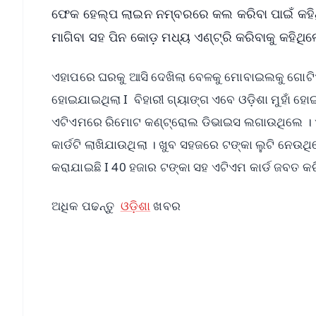
ଫେକ ହେଲ୍ପ ଲାଇନ ନମ୍ବରରେ କଲ କରିବା ପାଇଁ କହିଥି
ମାଗିବା ସହ ପିନ କୋଡ଼ ମଧ୍ୟ ଏଣ୍ଟ୍ରି କରିବାକୁ କହିଥିଲ
ଏହାପରେ ଘରକୁ ଆସି ଦେଖିଲା ବେଳକୁ ମୋବାଇଲକୁ ଗୋଟି
ହୋଇଯାଇଥିଲା I ବିହାରୀ ଗ୍ୟାଙ୍ଗ ଏବେ ଓଡ଼ିଶା ମୁହାଁ ହୋ
ଏଟିଏମରେ ରିମୋଟ କଣ୍ଟ୍ରୋଲ ଡିଭାଇସ ଲଗାଉଥିଲେ । ଏହି 
କାର୍ଡଟି ଲାଖିଯାଉଥିଲା । ଖୁବ ସହଜରେ ଟଙ୍କା ଲୁଟି ନେଉ
କରାଯାଇଛି I 40 ହଜାର ଟଙ୍କା ସହ ଏଟିଏମ କାର୍ଡ ଜବତ କର
ଅଧିକ ପଢନ୍ତୁ
ଓଡ଼ିଶା
ଖବର
📱 Get Argus News App