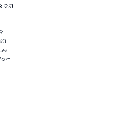
ର ଡାଟା
ଏବ
ଥମେ
ାରେ
 ଗିରଫ
FREE