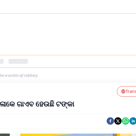
be-a-victim-of-robbery
Tran
ୁଳାକେ ଗାଏବ ହେଉଛି ଟଙ୍କା