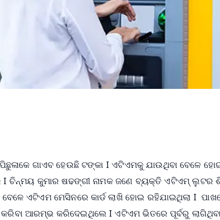
ଛୁଳାକେ ଗାଏବ ହେଉଛି ଟଙ୍କା I ଏଟିଏମକୁ ଯାଉଥିବା ବେଳେ ହୋଇ
 ଚିନ୍ମୟ କୁମାର ଷଢଙ୍ଗୀ ନାମକ ଜଣେ ବ୍ୟକ୍ତି ଏଟିଏମ୍ ଲୁଟର 
 ବେଳେ ଏଟିଏମ ମେସିନରେ କାର୍ଡ ଲାଖି ହୋଇ ରହିଯାଇଥିଲା I ପାଖର
କରିବା ଆରମ୍ଭ କରିଦେଇଥିଲେ I ଏଟିଏମ ଭିତରେ ପୂର୍ବରୁ ଲାଗିଥିବ