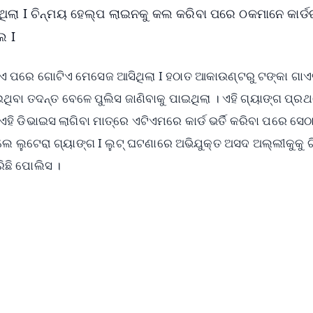
ଲା I ଚିନ୍ମୟ ହେଲ୍ପ ଲାଇନକୁ କଲ କରିବା ପରେ ଠକମାନେ କାର୍ଡ
େ I
ଏ ପରେ ଗୋଟିଏ ମେସେଜ ଆସିଥିଲା I ହଠାତ ଆକାଉଣ୍ଟରୁ ଟଙ୍କା ଗା
ଇଥିବା ତଦନ୍ତ ବେଳେ ପୁଲିସ ଜାଣିବାକୁ ପାଇଥିଲା । ଏହି ଗ୍ୟାଙ୍ଗ ପ୍ର
ଡିଭାଇସ ଲାଗିବା ମାତ୍ରେ ଏଟିଏମରେ କାର୍ଡ ଭର୍ତି କରିବା ପରେ ସେଠ
ଥିଲେ ଲୁଟେରା ଗ୍ୟାଙ୍ଗ I ଲୁଟ୍ ଘଟଣାରେ ଅଭିଯୁକ୍ତ ଅସଦ ଅଲ୍ଲୀକୁକୁ
ିଛି ପୋଲିସ ।
✨