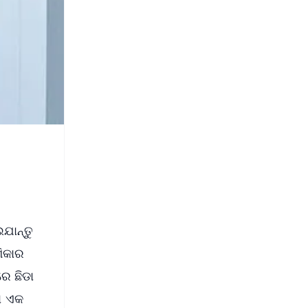
ଯାନ୍ତୁ
ଶିକାର
େ ଛିଡା
ା ଏକ