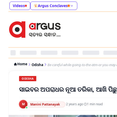
Videos
Argus Conclaves
Home
Odisha
Be-careful-while-going-to-the-atm-or-you-may-
ODISHA
ସାଇବର ଅପରାଧର ନୂଆ ତରିକା, ଆଖି ପିଛ
M
·
2 years ago
·
1
min read
Manini Pattanayak