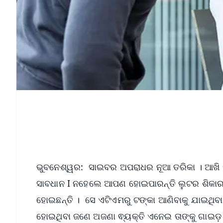
ଭୁବନେଶ୍ୱର: ସାଇବର ଅପରାଧର ନୂଆ ତରିକା । ଆଖି ପି
ସାବଧାନ I ନହେଲେ ଆପଣ ହୋଇପାରନ୍ତି ଲୁଟର ଶିକାର I
ହୋଇଛନ୍ତି । ସେ ଏଟିଏମରୁ ଟଙ୍କା ଆଣିବାକୁ ଯାଇଥିବା
ହୋଇଥିବା ଜଣେ ଅଜଣା ଵ୍ୟକ୍ତି ଏନେଇ ତାଙ୍କୁ ଗାଇଡ଼ 