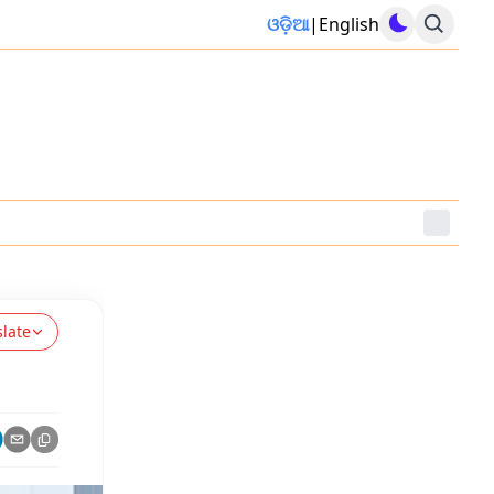
ଓଡ଼ିଆ
|
English
slate