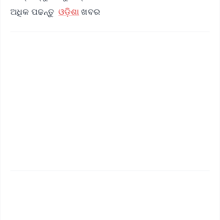
ଅଧିକ ପଢନ୍ତୁ
ଓଡ଼ିଶା
ଖବର
✨
📱 Get Argus News App