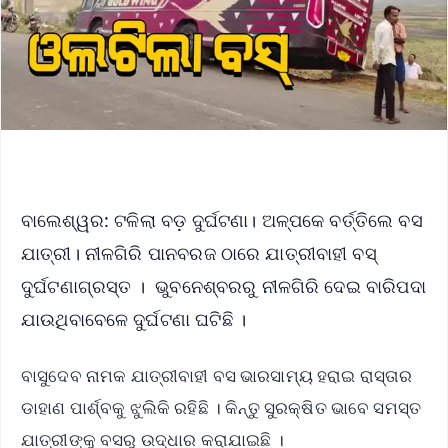
ବାଲେଶ୍ୱର: ଟଳିଲା ବଡ଼ ଦୁର୍ଘଟଣା। ଅଳ୍ପକେ ବର୍ତ୍ତିଲେ ବସ
ଯାତ୍ରୀ। ନୀଳଗିରି ପାନବରଜ ଠାରେ ଯାତ୍ରୀବାହୀ ବସ୍
ଦୁର୍ଘଟଣାଗ୍ରସ୍ତ । ଭୁବନେଶ୍ବରରୁ ନୀଳଗିରି ଦେଇ ବାରିପଦା
ଯାଉଥିବାବେଳେ ଦୁର୍ଘଟଣା ଘଟିଛି ।
ବାସୁଦେବ ନାମକ ଯାତ୍ରୀବାହୀ ବସ ଭାରସାମ୍ୟ ହରାଇ ରାସ୍ତାର
ଡାହାଣ ପାର୍ଶ୍ବକୁ ଝୁଲିକି ରହିଛି । କିନ୍ତୁ ସୁରକ୍ଷିତ ଭାବେ ସମସ୍ତ
ଯାତ୍ରୀଙ୍କୁ ବସରୁ ଉଦ୍ଧାର କରାଯାଇଛି ।