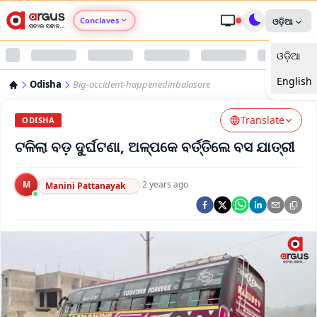
Conclaves
ଓଡ଼ିଆ
ଓଡ଼ିଆ
Argus Agri Vikas
English
Odisha
Big-accident-happenedinbalasore
Argus Nari Shakti
Translate
ODISHA
Argus Education Next
ଟଳିଲା ବଡ଼ ଦୁର୍ଘଟଣା, ଅଳ୍ପକେ ବର୍ତ୍ତିଲେ ବସ ଯାତ୍ରୀ
Argus Health Connect
M
·
2 years ago
Manini Pattanayak
Argus Swaad Odisha
Argus Chalo Dekhein Apna Desh