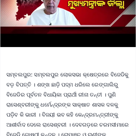
ସମ୍ବଲପୁର: ସମ୍ବଲପୁର ଲୋକସଭା କ୍ଷେତ୍ରରେ ବିଜେଡିକୁ
ବଡ଼ ବିପତ୍ତି । ଶଙ୍ଖ ଛାଡ଼ି ପଦ୍ମ ଧରିଲେ ରେଙ୍ଗାଲିରୁ
ବିଜେଡିର ପୂର୍ବତନ ବିଧାୟିକା ପ୍ରାର୍ଥୀ ରୀନା ତନ୍ତୀ । ପୁଣି
ରାସେଶ୍ବରୀଙ୍କୁ ଧର୍ମେନ୍ଦ୍ରଙ୍କ ସାକ୍ଷାତ ଶାସକ ଦଳକୁ
ପଡ଼ିବ କି ଭାରୀ । ବିଜୟୀ ଭବ କହି କେନ୍ଦ୍ରମନ୍ତ୍ରୀଙ୍କୁ
ଆଶୀର୍ବାଦ ଦେଲେ ରାସେଶ୍ବରୀ । ଦେବଗଡ଼ରେ ଚରମସୀମାରେ
ବିଜେଡି ଗୋଷ୍ଠୀ କନ୍ଦଳ । ରୋମାଞ୍ଚ ଓ ରାଣୀଙ୍କ