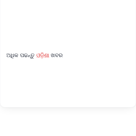
Download Free:
Android - Scan QR
iOS - Scan QR
ଅଧିକ ପଢନ୍ତୁ
ଓଡ଼ିଶା
ଖବର