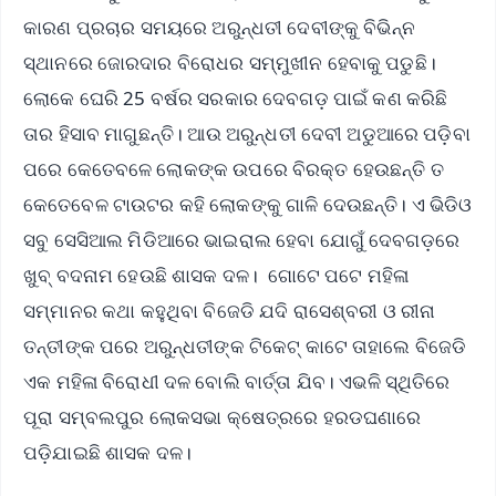
କାରଣ ପ୍ରଚାର ସମୟରେ ଅରୁନ୍ଧତୀ ଦେବୀଙ୍କୁ ବିଭିନ୍ନ
ସ୍ଥାନରେ ଜୋରଦାର ବିରୋଧର ସମ୍ମୁଖୀନ ହେବାକୁ ପଡୁଛି।
ଲୋକେ ଘେରି 25 ବର୍ଷର ସରକାର ଦେବଗଡ଼ ପାଇଁ କଣ କରିଛି
ତାର ହିସାବ ମାଗୁଛନ୍ତି। ଆଉ ଅରୁନ୍ଧତୀ ଦେବୀ ଅଡୁଆରେ ପଡ଼ିବା
ପରେ କେତେବଳେ ଲୋକଙ୍କ ଉପରେ ବିରକ୍ତ ହେଉଛନ୍ତି ତ
କେତେବେଳ ଟାଉଟର କହି ଲୋକଙ୍କୁ ଗାଳି ଦେଉଛନ୍ତି। ଏ ଭିଡିଓ
ସବୁ ସେସିଆଲ ମିଡିଆରେ ଭାଇରାଲ ହେବା ଯୋଗୁଁ ଦେବଗଡ଼ରେ
ଖୁବ୍ ବଦନାମ ହେଉଛି ଶାସକ ଦଳ। ଗୋଟେ ପଟେ ମହିଳା
ସମ୍ମାନର କଥା କହୁଥିବା ବିଜେଡି ଯଦି ରାସେଶ୍ବରୀ ଓ ରୀନା
ତନ୍ତୀଙ୍କ ପରେ ଅରୁନ୍ଧତୀଙ୍କ ଟିକେଟ୍ କାଟେ ତାହାଲେ ବିଜେଡି
ଏକ ମହିଳା ବିରୋଧୀ ଦଳ ବୋଲି ବାର୍ତ୍ତା ଯିବ। ଏଭଳି ସ୍ଥିତିରେ
ପୂରା ସମ୍ବଲପୁର ଲୋକସଭା କ୍ଷେତ୍ରରେ ହରଡଘଣାରେ
ପଡ଼ିଯାଇଛି ଶାସକ ଦଳ।