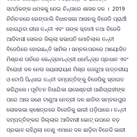
ସମର୍ଥକଙ୍କ ଧମକକୁ ନେଇ ଚିନ୍ତାରେ ଶାସକ ଦଳ । 2019
ନିର୍ବାଚନରେ ରେଙ୍ଗାଲି ବିଧାନସଭା ଆସନରୁ ବିଜେଡି ପ୍ରାର୍ଥୀ
ହୋଇଥିବା ରୀନା ତନ୍ତୀ ଏବଂ ତାଙ୍କ ସ୍ବାମୀ ତଥା ବିଜେଡି
ଆଦିବାସୀ ସେଲର ଜିଲ୍ଲା ସଭାପତି ମୋତିଲାଲ ତନ୍ତୀ
ବିଜେପିରେ ହୋଇଛନ୍ତି ସାମିଲ। ସମ୍ବଲପରରେ ଆୟୋଜିତ
ମିଶ୍ରଣ ପର୍ବରେ କେନ୍ଦ୍ରମନ୍ତ୍ରୀ ଧର୍ମେନ୍ଦ୍ର ପ୍ରଧାନ ଏବଂ
ବିରୋଧୀ ଦଳ ନେତା ଜୟନାରାୟଣ ମିଶ୍ର ଗେରୁଆ ଉତ୍ତରୀୟ
ଓ ଟୋପି ପିନ୍ଧାଇ ତନ୍ତୀ ଦମ୍ପତ୍ତିଙ୍କୁ ବିଜେପିକୁ ସ୍ବାଗତ
କରିଥିଲେ। ପୂର୍ବତନ ବିଧାଯିକା ରାସେଶ୍ବରୀ ପାଣିଗ୍ରାହୀଙ୍କ
ପରେ ଆଉ ଜଣେ ଟାଣୁଆ ନେତ୍ରୀ ଦଳ ଛାଡିବା ସମ୍ବଲପୁର
ଲୋକସଭା କ୍ଷେତ୍ରରେ ବିଜେଡିକୁ ଭାରୀ ପଡ଼ିପାରେ। ତନ୍ତୀ
ଦମ୍ପତ୍ତିଙ୍କର ଜିଲ୍ଲାର ଆଦିବାସୀ ଭୋଟ୍ ଉପରେ ବଡ଼
ପ୍ରଭାବ ରହିଥିଲା ତେଣୁ ଏମାନେ ଦଳ ଛାଡ଼ିବା ବିଜେଡି ଭାରୀ