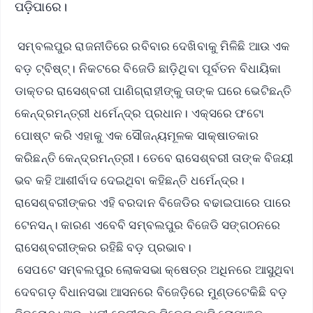
ପଡ଼ିପାରେ।
ସମ୍ବଲପୁର ରାଜନୀତିରେ ରବିବାର ଦେଖିବାକୁ ମିଳିଛି ଆଉ ଏକ
ବଡ଼ ଟ୍ବିଷ୍ଟ୍। ନିକଟରେ ବିଜେଡି ଛାଡ଼ିଥିବା ପୂର୍ବତନ ବିଧାୟିକା
ଡାକ୍ତର ରାସେଶ୍ବରୀ ପାଣିଗ୍ରାହୀଙ୍କୁ ତାଙ୍କ ଘରେ ଭେଟିଛନ୍ତି
କେନ୍ଦ୍ରମନ୍ତ୍ରୀ ଧର୍ମେନ୍ଦ୍ର ପ୍ରଧାନ। ଏକ୍ସରେ ଫଟୋ
ପୋଷ୍ଟ କରି ଏହାକୁ ଏକ ସୌଜନ୍ୟମୂଳକ ସାକ୍ଷାତକାର
କରିଛନ୍ତି କେନ୍ଦ୍ରମନ୍ତ୍ରୀ। ତେବେ ରାସେଶ୍ବରୀ ତାଙ୍କ ବିଜୟୀ
ଭବ କହି ଆଶୀର୍ବାଦ ଦେଇଥିବା କହିଛନ୍ତି ଧର୍ମେନ୍ଦ୍ର।
ରାସେଶ୍ବରୀଙ୍କର ଏହି ବରଦାନ ବିଜେଡିର ବଢାଇପାରେ ପାରେ
ଟେନସନ୍। କାରଣ ଏବେବି ସମ୍ବଲପୁର ବିଜେଡି ସଙ୍ଗଠନରେ
ରାସେଶ୍ବରୀଙ୍କର ରହିଛି ବଡ଼ ପ୍ରଭାବ।
ସେପଟେ ସମ୍ବଲପୁର ଲୋକସଭା କ୍ଷେତ୍ର ଅଧିନରେ ଆସୁଥିବା
ଦେବଗଡ଼ ବିଧାନସଭା ଆସନରେ ବିଜେଡ଼ିରେ ମୁଣ୍ଡଟେକିଛି ବଡ଼