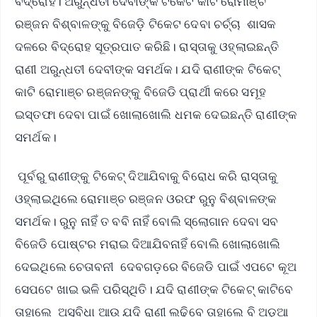
ବିଦ୍ରୋହ। ଅରୁନ୍ଧତୀ ଦେବୀଙ୍କ ଟିକେଟ କାଟି ରୋମାଞ୍ଚ
ରଞ୍ଜନ ବିଶ୍ବାଳଙ୍କୁ ବିଜେଡ଼ି ଟିକେଟ ଦେବା ଚର୍ଚ୍ଚା ଶାସକ
ଦଳରେ ବିଦ୍ରୋହ ସୂତ୍ରପାତ କରିଛି। ରାସ୍ତାକୁ ଓହ୍ଲାଇଛନ୍ତି
ରାଣୀ ଅରୁନ୍ଧତୀ ଦେବୀଙ୍କ ସମର୍ଥକ। ଯଦି ରାଣୀଙ୍କ ଟିକେଟ୍
କାଟି ରୋମାଞ୍ଚ ରଞ୍ଜନଙ୍କୁ ବିଜେଡି ପ୍ରାର୍ଥୀ କରେ ସମୂହ
ଇସ୍ତଫା ଦେବା ପାଇଁ ଖୋଲାଖୋଲି ଧମକ ଦେଇଛନ୍ତି ରାଣୀଙ୍କ
ସମର୍ଥକ।
ପୂର୍ବରୁ ରାଣୀଙ୍କୁ ଟିକେଟ୍ ଦିଆଯିବାକୁ ବିରୋଧ କରି ରାସ୍ତାକୁ
ଓହ୍ଲାଇଥିଲେ ରୋମାଞ୍ଚ ରଞ୍ଜନ ଓରଫ ରୁନୁ ବିଶ୍ବାଳଙ୍କ
ସମର୍ଥକ। ରୁନୁ ନାହିଁ ତ ବବି ନାହିଁ ବୋଲି ସ୍ଲୋଗାନ ଦେବା ସବ
ବିଜେଡି ପୋଷ୍ଟର ମରାଇ ଦିଆଯିବନାହିଁ ବୋଲି ଖୋଲାଖୋଲି
ଦେଇଥିଲେ ଚେତାବନୀ ଦେବଗଡ଼ରେ ବିଜେଡି ପାଇଁ ଏପଟେ କୂଅ
ସେପଟେ ଖାଇ ଭଳି ପରିସ୍ଥିତି। ଯଦି ରାଣୀଙ୍କ ଟିକେଟ୍ କାଟିବେ
ତାହାଲେ ଅସୁବିଧା ଆଉ ଯଦି ରାଣୀ ଲଢିବେ ତାହାଲେ ବି ଅଡୁଆ