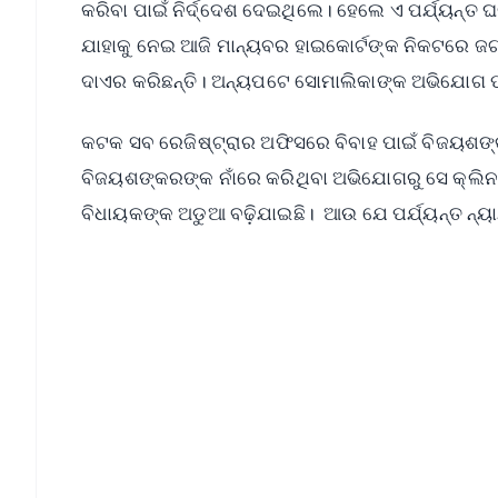
କରିବା ପାଇଁ ନିର୍ଦ୍ଦେଶ ଦେଇଥିଲେ। ହେଲେ ଏ ପର୍ଯ୍ୟନ୍ତ 
ଯାହାକୁ ନେଇ ଆଜି ମାନ୍ୟବର ହାଇକୋର୍ଟଙ୍କ ନିକଟରେ ଜଗ
ଦାଏର କରିଛନ୍ତି। ଅନ୍ୟପଟେ ସୋମାଲିକାଙ୍କ ଅଭିଯୋଗ ପର
କଟକ ସବ ରେଜିଷ୍ଟ୍ରାର ଅଫିସରେ ବିବାହ ପାଇଁ ବିଜୟଶଙ୍କ
ବିଜୟଶଙ୍କରଙ୍କ ନାଁରେ କରିଥିବା ଅଭିଯୋଗରୁ ସେ କ୍ଲି
ବିଧାୟକଙ୍କ ଅଡୁଆ ବଢ଼ିଯାଇଛି। ଆଉ ଯେ ପର୍ଯ୍ୟନ୍ତ ନ୍ୟାୟ 
📱 Get Argus News App
📰 60 Word News
🎬 Argus Podcast
🔔 Free Notification Alerts
Download Free:
Android - Scan QR
i