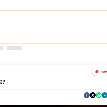
Tran
ସ?