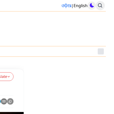
ଓଡ଼ିଆ
|
English
slate