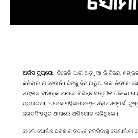
ଅର୍ଗସ ବ୍ୟୁରୋ:
ବିଜେଡି ପାଇଁ ଅଡ଼ୁଆ କି ବିଜୟ ଶଙ୍କର
କମିବାର ନା ନେଉନି। ଦିନକୁ ଦିନ ଅଡୁଆ ତାର ଭିତରେ ସେ ଛ
ଶଙ୍କର ଦାସଙ୍କ ନାମରେ ବିଭିନ୍ନ ସଙ୍ଗୀନ ଅଭିଯୋଗ ଆଣ
ପ୍ରତାରଣା, ଅନେକ ମହିଳାମାନଙ୍କ ସହିତ ସମ୍ପର୍କ, ଦ
ଜଗତସିଂହପୁର ଥାନାରେ ଅଭିଯୋଗ କରିଥିଲେ।
ହେଲେ ପୋଲିସ ଘଟଣାର ତଦନ୍ତ ନକରିବାରୁ ସୋମାଲିକା କୋ