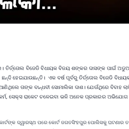
। ତିର୍ତ୍ତୋଲ ବିଜେଡି ବିଧାୟକ ବିଜୟ ଶଙ୍କର ଦାସଙ୍କ ପାଇଁ ଅଡୁ
ନ୍ଦି ହେଇଯାଉଛନ୍ତି। ଏକ ବର୍ଷ ପୂର୍ବରୁ ତିର୍ତ୍ତୋଲ ବିଜେଡି ବିଧା
ିଥିଲେ ତାଙ୍କ ବାନ୍ଧବୀ ସୋମାଲିକା ଦାଶ। ଯେଉଁଥିରେ ବିବାହ ଲା
ୁଷ୍କର୍ମ, ସେକ୍ସ ରାକେଟ ଚଳେଇବା ଭଳି ଅନେକ ପ୍ରକାରର ଅଭିଯୋ
ର୍ଟଙ୍କ ଦ୍ୱାରସ୍ଥ ପରେ କୋର୍ଟ ଜଗତସିଂହପୁର ପୋଲିସକୁ ଘଟଣାର ତ