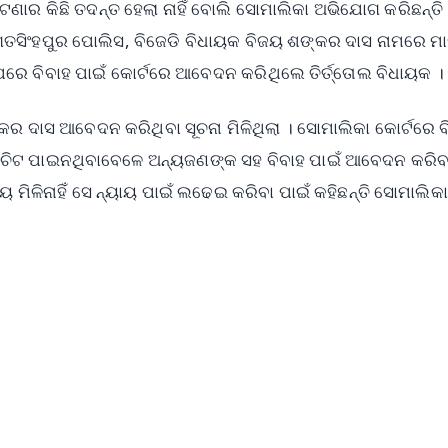
ଘଟଣାର କିଛି ତଦନ୍ତ ହେଲା ନାହିଁ ବୋଲି ସୋମାଲିକା ଅଭିଯୋଗ କରିଛନ୍ତି
ତସିଂହପୁର ପୋଲିସ, ବିଜେଡି ବିଧାୟକ ବିଜୟ ଶଙ୍କର ଦାସ ନାମରେ ମ
େ ବିବାହ ପାଇଁ କୋର୍ଟରେ ଆବେଦନ କରିଥିଲେ ତିର୍ତ୍ତୋଲ ବିଧାୟକ ।
ର ଦାସ ଆବେଦନ କରିଥିବା ସୂଚନା ମିଳିଥିଲା । ସୋମାଲିକା କୋର୍ଟରେ 
ନଚିଟ ପାଇନଥିବାବେଳେ ଅନ୍ୟଜଣଙ୍କ ସହ ବିବାହ ପାଇଁ ଆବେଦନ କରିବ
ମିଳିନାହିଁ ସେ ନ୍ୟାୟ ପାଇଁ ଲଢେଇ କରିବା ପାଇଁ କହିଛନ୍ତି ସୋମାଲିକା
✨
📺 Live TV and Breaking News
⭐
⭐
⭐
⭐
4.8 Rating
50K+ Download
OS - Scan QR