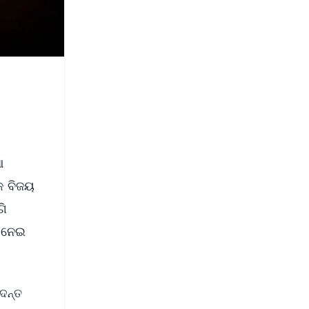
ଆ
ୟକ ବିଜୟ
ଗି
ଗ ନେଇ
ଦନ୍ତ