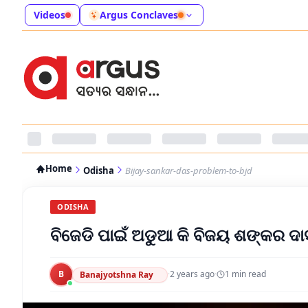
Videos
Argus Conclaves
Home
Odisha
Bijay-sankar-das-problem-to-bjd
ODISHA
ବିଜେଡି ପାଇଁ ଅଡୁଆ କି ବିଜୟ ଶଙ୍କର ଦା
B
·
2 years ago
·
1
min read
Banajyotshna Ray