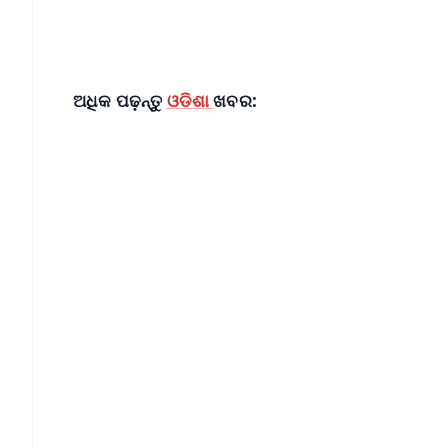
ଅଧିକ ପଢ଼ନ୍ତୁ
ଓଡିଶା
ଖବର: