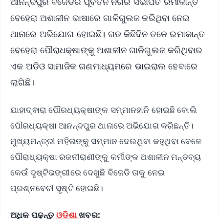
ଆନନ୍ଦପୁର ବିଜେଡିର ପୂର୍ବତନ ନଗର ସଭାପତି ରମାକାନ୍ତ
ବେହେରା ଅଶାଳୀନ ଭାଷାରେ ଗାଳିଗୁଲଜ କରିଥିବା ନେଇ
ଥାନାରେ ଅଭିଯୋଗ ହୋଇଛି। ଗତ କିଛିଦିନ ତଳେ ରମାକାନ୍ତ
ବେହେରା ପୌରାଧକ୍ଷାଙ୍କୁ ଅଶାଳୀନ ଗାଳିଗୁଲଜ କରିଥିବାର
ଏକ ଅଡିଓ ସାମାଜିକ ଗଣମାଧ୍ୟମରେ ଭାଇରାଲ ହେବାରେ
ଲାଗିଛି।
ଯାହାଦ୍ଵାରା ପୌରଧ୍ୟକ୍ଷାଙ୍କ ସମ୍ମାନହାନି ହୋଇଛି ବୋଲି
ପୌରଧ୍ୟକ୍ଷା ଆନନ୍ଦପୁର ଥାନାରେ ଅଭିଯୋଗ କରିଛନ୍ତି।
ମୁଖ୍ୟମନ୍ତ୍ରୀ ମହିଳାଙ୍କୁ ସମ୍ମାନ ଦେଉଥିବା କହୁଥିବା ବେଳେ
ପୌରାଧ୍ୟକ୍ଷା ରଜନୀରାଣୀଙ୍କୁ କର୍ମୀଙ୍କ ଅଶାଳୀନ ମନ୍ତବ୍ୟ
କେଉଁ ଦୃଷ୍ଟିଭଙ୍ଗୀରେ ଦେଖୁଛି ବିଜେଡି ତାକୁ ନେଇ
ପ୍ରଶ୍ନବେଚୀ ସୃଷ୍ଟି ହୋଇଛି।
ଅଧିକ ପଢ଼ନ୍ତୁ
ଓଡିଶା
ଖବର: