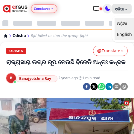
Conclaves
ଓଡ଼ିଆ
ଓଡ଼ିଆ
Argus Agri Vikas
English
Odisha
Bjd-failed-to-stop-the-group-fight
Argus Nari Shakti
Translate
ODISHA
Argus Education Next
ରାଜ୍ୟସାରା ଉଗ୍ର ରୂପ ନେଉଛି ବିଜେଡି ଅନ୍ତଃ କନ୍ଦଳ
Argus Health Connect
B
·
2 years ago
·
1
min read
Banajyotshna Ray
Argus Swaad Odisha
Argus Chalo Dekhein Apna Desh