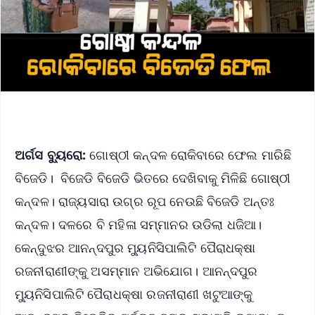
ଅର୍ଗସ ବ୍ୟୁରୋ:
ଗୋଷ୍ଠୀ କନ୍ଦଳ ରୋକିବାରେ ଫେଲ ମାରିଛି
ବିଜେଡି। ବିଜେଡି ବିଜେଡି ଭିତରେ ଦେଖିବାକୁ ମିଳିଛି ଗୋଷ୍ଠୀ
କନ୍ଦଳ। ରାଜ୍ୟସାରା ଉଗ୍ର ରୂପ ନେଉଛି ବିଜେଡି ଅନ୍ତଃ
କନ୍ଦଳ। ଦଳରେ ବି ମହିଳା ସମ୍ମାନର ଉଡିଲା ଧଜିଆ।
କେନ୍ଦୁଝର ଆନନ୍ଦପୁର ମ୍ୟୁନିସିପାଲିଟି ପୈରାଧକ୍ଷା
ରଜନୀରାଣୀଙ୍କୁ ଅସମ୍ମାନ ଅଭିଯୋଗ। ଆନନ୍ଦପୁର
ମ୍ୟୁନିସିପାଲିଟି ପୈରାଧକ୍ଷା ରଜନୀରାଣୀ ଖଟୁଆଙ୍କୁ