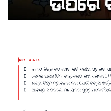
KEY POINTS
 ଦଳୀୟ ଚିହ୍ନ ବ୍ୟବହାର କରି ଦଳୀୟ ପ୍ରଚାର ପାଇଁ
 କେବଳ ରାଜନୈତିକ ଉଦ୍ଦେଶ୍ୟ ରଖି ସରକାରୀ ବିଜ୍
 ଶଙ୍ଖ ଚିହ୍ନ ବ୍ୟବହାର କରି ଯେଉଁ ଟଙ୍କା ଖର୍ଚ୍ଚ
 ଆବଶ୍ୟକ ପଡିଲେ ମାନ୍ୟବର ସୁପ୍ରିମକୋର୍ଟଙ୍କ 