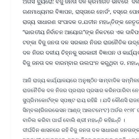
ଅର୍ଗସ ବ୍ୟୁରୋ: ବିଜୁ ଜନତା ଦଳ କ୍ରମାଗତ ଭାବରେ ଦଳୀ
ଗଣମାଧ୍ୟମର ବିଜ୍ଞାପନ, ରାସ୍ତାରେ ହୋର୍ଡଂ, ବସ୍‌ରେ ପ
ରାଜ୍ୟ ସାଧାରଣ ସଂପାଦକ ଡ.ଯତୀନ ମହାନ୍ତିଙ୍କ ନେତୃ
“ଭାରତୀୟ ନିର୍ବାଚନ ଆୟୋଗ”ଙ୍କ ନିକଟରେ ଏକ ଦାବିପତ
ଟଙ୍କା ବିଜୁ ଜନତା ଦଳ ସରକାର ନିଜର ରାଜନୈତିକ ଉଦ୍ଦ
ଦଳ ନିଜର ଦଳୀୟ ଚିହ୍ନକୁ ସରକାରୀ ବିଜ୍ଞାପନ ଓ କାର୍ଯ
ବିଜୁ ଜନତା ଦଳ ବାରମ୍ବାର ଉଲଘଂନ କରୁଥିବା ଡ. ମହାନ୍ତ
ଆଜି ରାଜ୍ୟ କାର୍ଯ୍ୟାଳୟରେ ଅନୁଷ୍ଠିତ ସାମ୍ବାଦିକ ସମ୍ମିଳ
ରାଜନୈତିକ ଦଳ ନିଜର ପ୍ରଚାର ପ୍ରସାର କରିନପାରିବା 
ସୁପ୍ରିମକୋର୍ଟଙ୍କ ସ୍ପଷ୍ଟ ରାୟ ରହିଛି । ଯଦି କୌଣସି 
ସିମ୍ବଲ(ରିଜରଭେସନ ଆଣ୍ଡ୍ ଆଲଟମେଂଟ) ଅର୍ଡର ୧୯୬୮ ପା
ବାତିଲ କରିବା ପାଇଁ ବୋଲି ଶ୍ରୀ ମହାନ୍ତି କହିଛନ୍ତି ।
ଦୀର୍ଘଦିନ ଶାସନରେ ରହି ବିଜୁ ଜନତା ଦଳ ସାଧାରଣ ଜନତାଙ୍