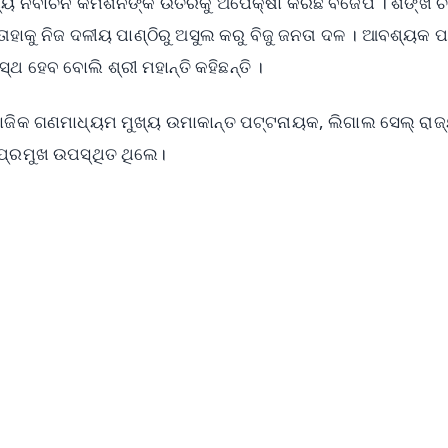
ୟ ନିର୍ବାଚନ କମିଶନଙ୍କ ଉତରକୁ ଅପେକ୍ଷା କରିଛି ବିଜେପି । ଶଙ୍ଖ ଚି
ତାହାକୁ ନିଜ ଦଳୀୟ ପାଣ୍ଠିରୁ ଅସୁଲ କରୁ ବିଜୁ ଜନତା ଦଳ । ଆବଶ୍ୟକ 
୍ଥ ହେବ ବୋଲି ଶ୍ରୀ ମହାନ୍ତି କହିଛନ୍ତି ।
ମାଜିକ ଗଣମାଧ୍ୟମ ମୁଖ୍ୟ ଉମାକାନ୍ତ ପଟ୍ଟନାୟକ, ଲିଗାଲ ସେଲ୍ ରାଜ
 ପ୍ରମୁଖ ଉପସ୍ଥିତ ଥିଲେ।
✨
📺 Live TV and Breaking News
⭐
⭐
⭐
⭐
4.8 Rating
50K+ Download
OS - Scan QR