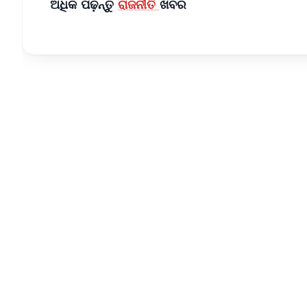
ଅଧିକ ପଢ଼ନ୍ତୁ
ରାଜନୀତି
ଖବର