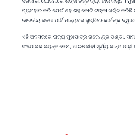
ସରକାରୀ ଯୋଜନାରେ ଶଙ୍ଖ ଚିହ୍ନ ବ୍ୟବହାର କରୁଛି । ମୁଖ୍
ବ୍ୟବହାର କରି ଯେଉଁ ଶହ ଶହ କୋଟି ଟଙ୍କା ଖର୍ଚ୍ଚ କରିଛି 
ଭାରତୀୟ ଜନତା ପାର୍ଟି ମାନ୍ୟବର ସୁପ୍ରିମକୋର୍ଟଙ୍କ ଦ୍ୱାରସ
ଏହି ଅବସରରେ ରାଜ୍ୟ ମୁଖପାତ୍ର ରାଜେନ୍ଦ୍ର ପଣ୍ଡା, ସା
ସଂଯୋଜକ ଜୟନ୍ତ ଜେନା, ଆଇନଜୀବୀ ସୂର୍ଯ୍ୟ କାନ୍ତ ପାଢ଼ୀ
📱 Get Argus News App
📰 60 Word News
🎬 Argus Podcast
🔔 Free Notification Alerts
Download Free:
Android - Scan QR
i