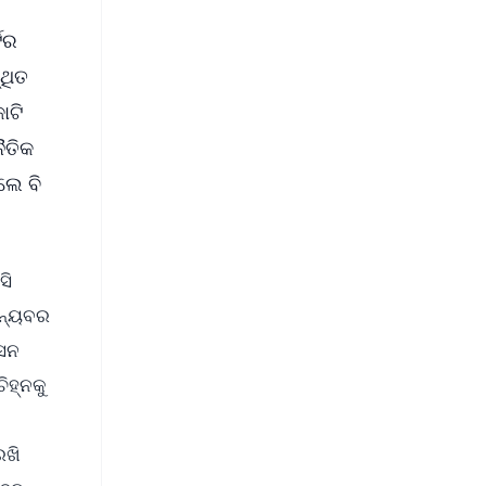
ିର
ଥିତ
ୋଟି
ୈତିକ
ଲେ ବି
ସି
ାନ୍ୟବର
୍ସନ
ିହ୍ନକୁ
ରଖି