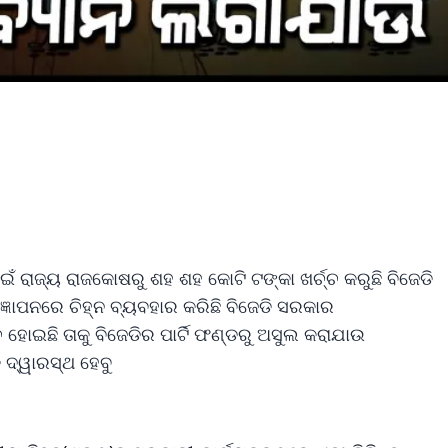
 ରାଜ୍ୟ ରାଜକୋଷରୁ ଶହ ଶହ କୋଟି ଟଙ୍କା ଖର୍ଚ୍ଚ କରୁଛି ବିଜେଡି
ଞାପନରେ ଚିହ୍ନ ବ୍ୟବହାର କରିଛି ବିଜେଡି ସରକାର
 ହୋଇଛି ତାକୁ ବିଜେଡିର ପାର୍ଟି ଫଣ୍ଡରୁ ଅସୁଲ କରାଯାଉ
ଦ୍ୱାରସ୍ଥ ହେବୁ