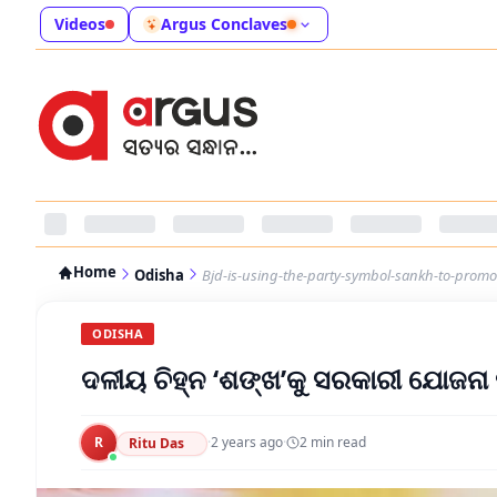
Videos
Argus Conclaves
Home
Odisha
Bjd-is-using-the-party-symbol-sankh-to-prom
ODISHA
ଦଳୀୟ ଚିହ୍ନ ‘ଶଙ୍ଖ’କୁ ସରକାରୀ ଯୋଜନା ପ
R
·
2 years ago
·
2
min read
Ritu Das