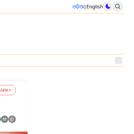
ଓଡ଼ିଆ
|
English
slate