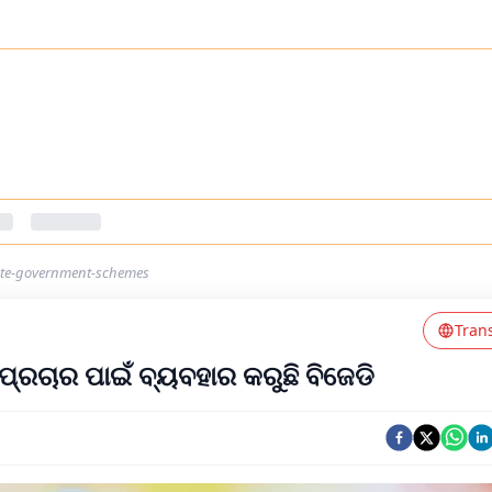
ote-government-schemes
Tran
୍ରଚାର ପାଇଁ ବ୍ୟବହାର କରୁଛି ବିଜେଡି