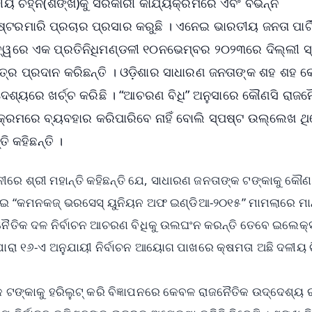
ୟ ଚିହ୍ନ(ଶଙ୍ଖ)କୁ ସରକାରୀ କାର୍ଯ୍ୟକ୍ରମରେ ଏବଂ ବିଭିନ୍ନ
ୋଷ୍ଟରମାରି ପ୍ରଚାର ପ୍ରସାର କରୁଛି । ଏନେଇ ଭାରତୀୟ ଜନତା ପାର୍ଟ
ତ୍ୱରେ ଏକ ପ୍ରତିନିଧିମଣ୍ଡଳୀ ୧୦ନଭେମ୍ବର ୨୦୨୩ରେ ଦିଲ୍ଲୀ ସ୍
୍ର ପ୍ରଦାନ କରିଛନ୍ତି । ଓଡ଼ିଶାର ସାଧାରଣ ଜନତାଙ୍କ ଶହ ଶହ କ
େଶ୍ୟରେ ଖର୍ଚ୍ଚ କରିଛି । “ଆଚରଣ ବିଧି” ଅନୁସାରେ କୌଣସି ରାଜନ
୍ୟକ୍ରମରେ ବ୍ୟବହାର କରିପାରିବେ ନାହିଁ ବୋଲି ସ୍ପଷ୍ଟ ଉଲ୍ଲେଖ ଥି
ି କହିଛନ୍ତି ।
ନୀରେ ଶ୍ରୀ ମହାନ୍ତି କହିଛନ୍ତି ଯେ, ସାଧାରଣ ଜନତାଙ୍କ ଟଙ୍କାକୁ କୌଣ
ନେଇ “କମନକଜ୍ ଭରସେସ୍ ୟୁନିୟନ ଅଫ ଇଣ୍ଡିଆ-୨୦୧୫” ମାମଲାରେ ମ
ରାଜନୈତିକ ଦଳ ନିର୍ବାଚନ ଆଚରଣ ବିଧିକୁ ଉଲଘଂନ କରନ୍ତି ତେବେ ଇଲେକ
ରା ୧୬-ଏ ଅନୁଯାୟୀ ନିର୍ବାଚନ ଆୟୋଗ ପାଖରେ କ୍ଷମତା ଅଛି ଦଳୀୟ ଚ
କ ଟଙ୍କାକୁ ହରିଲୁଟ୍ କରି ବିଜ୍ଞାପନରେ କେବଳ ରାଜନୈତିକ ଉଦ୍ଦେଶ୍ୟ 