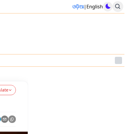
ଓଡ଼ିଆ
|
English
slate