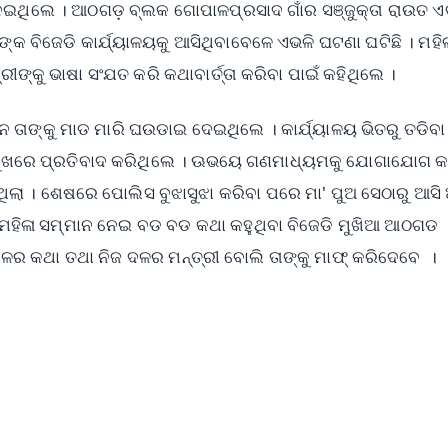
୍ଦେଶ ଦେଇଥିଲେ । ଆଠଗଡ଼ ବ୍ଲକ ଗୋପାଳପ୍ରସାଦ ଗାଁର ସଞ୍ଜୁକ୍ତା ରାଉତ ଏ
ରୀଙ୍କ ବିଜେଡି କାର୍ଯ୍ୟାଳୟକୁ ଆସିଥିବାବେଳେ ଏଭଳି ଘଟଣା ଘଟିଛି । ମହିଳ
୍ରୀଙ୍କୁ ଭାଷା ସଂଯତ କରି କଥାବାର୍ତ୍ତା କରିବା ପାଇଁ କହିଥିଲେ ।
ନେ ତାଙ୍କୁ ମାଡ ମାରି ଘଉଡାଇ ଦେଇଥିଲେ । କାର୍ଯ୍ୟାଳୟ ଭିତରୁ ତଡିବ
 ସମ୍ମୁଖରେ ପ୍ରତିବାଦ କରିଥିଲେ । ଊଭୟେ ଗଣମାଧ୍ୟମକୁ ଯୋଗାଯୋଗ କ
ା । ଶେଷରେ ପୋଲିସ ବୁଝାସୁଝା କରିବା ପରେ ମା' ପୁଅ ସେଠାରୁ ଆସି
ି ମହିଳା ସମ୍ମାନ ନେଇ ବଡ ବଡ କଥା କହୁଥିବା ବିଜେଡି ମୁଖିଆ ଆଠଗଡ
 ଦଳର କଥା ତଥା ନିଜ ଦଳର ମନ୍ତ୍ରୀ ବୋଲି ତାଙ୍କୁ ମାଫ୍ କରିଦେବେ ।
✨
📺 Live TV and Breaking News
⭐
⭐
⭐
⭐
4.8 Rating