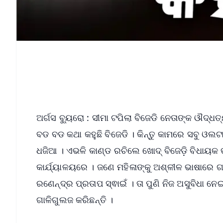
ଅର୍ଗସ ବ୍ୟୁରୋ : ସୀମା ଟପିଲା ବିଜେଡି ନେତାଙ୍କ ଔଦ୍ଧତ
ବଡ ବଡ କଥା କହୁଛି ବିଜେଡି । କିନ୍ତୁ କାମରେ ସବୁ ଓଲଟା 
ଧଜିଆ । ଏଭଳି କାଣ୍ଡ ରଚିଲେ ଖୋଦ୍ ବିଜେଡ଼ି ବିଧାୟକ ତ
କାର୍ଯ୍ୟାଳୟରେ । ଜଣେ ମହିଳାଙ୍କୁ ଅଶ୍ଳୀଳ ଭାଷାରେ ଗ
ରଣେନ୍ଦ୍ର ପ୍ରତାପ ସ୍ଵାଇଁ । ତା ପୁଣି ନିଜ ଅସୁବିଧା ନ
ଗାଳିଗୁଲଜ କରିଛନ୍ତି ।