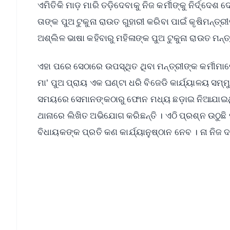
ଏମିତିକି ମାଡ଼ ମାରି ତଡ଼ିଦେବାକୁ ନିଜ କର୍ମୀଙ୍କୁ ନିର୍ଦ
ତାଙ୍କ ପୁଅ ଟୁକୁନା ରାଉତ ଗୁହାରୀ କରିବା ପାଇଁ କୃଷିମନ୍ତ୍
ଅଶ୍ଲିଳ ଭାଷା କହିବାରୁ ମହିଳାଙ୍କ ପୁଅ ଟୁକୁନା ରାଉତ ମନ୍ତ
ଏହା ପରେ ସେଠାରେ ଉପସ୍ଥିତ ଥିବା ମନ୍ତ୍ରୀଙ୍କ କର୍ମୀମା
ମା' ପୁଅ ପ୍ରାୟ ଏକ ଘଣ୍ଟା ଧରି ବିଜେଡି କାର୍ଯ୍ୟାଳୟ
ସମୟରେ ସେମାନଙ୍କଠାରୁ ଫୋନ ମଧ୍ୟ ଛଡ଼ାଇ ନିଆଯାଇଥିଲ
ଥାନାରେ ଲିଖିତ ଅଭିଯୋଗ କରିଛନ୍ତି । ଏଠି ପ୍ରଶ୍ନ ଉଠୁଛ
ବିଧାୟକଙ୍କ ପ୍ରତି କଣ କାର୍ଯ୍ୟାନୁଷ୍ଠାନ ନେବ । ନା ନିଜ
📱 Get Argus News App
📰 60 Word News
🎬 Argus Podcast
🔔 Free Notification Alerts
Download Free: