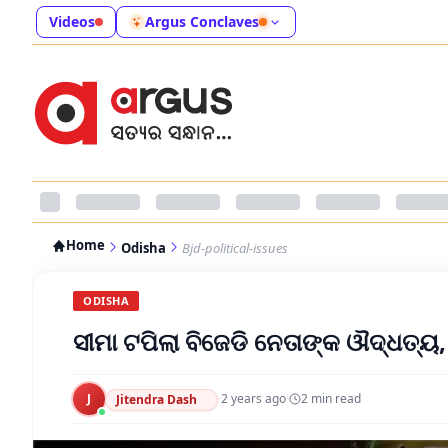
Videos
Argus Conclaves
Home
Odisha
Bjd-political-issues
ODISHA
ସୀମା ଟପିଲା ବିଜେଡି ନେତାଙ୍କ ଔଦ୍ଧତ୍ୟ,
J
·
2 years ago
·
2
min read
Jitendra Dash