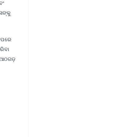
ବଂ
ାଙ୍କୁ
ା ପରେ
ରିବା
 ଆଠଗଡ଼
FREE
⭐