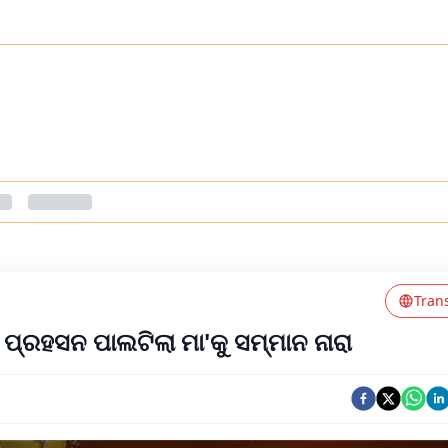
Tran
 ପ୍ରହସନ ପାଲଟିଲା ମା'କୁ ସମ୍ମାନ ନାରା