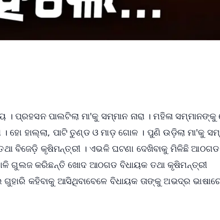
୍ୟ । ପ୍ରହସନ ପାଲଟିଲା ମା'କୁ ସମ୍ମାନ ନାରା । ମହିଳା ସମ୍ମାନଙ୍କ
। ହୋ ହାଲ୍ଲା, ପାଟି ତୁଣ୍ଡ ଓ ମାଡ଼ ଗୋଳ । ପୁଣି ଉଡ଼ିଲା ମା'କୁ ସ
ଥା ବିଜେଡ଼ି କୃଷିମନ୍ତ୍ରୀ । ଏଭଳି ଘଟଣା ଦେଖିବାକୁ ମିଳିଛି ଆଠଗଡ
ାଳି ଗୁଲଜ କରିଛନ୍ତି ଖୋଦ ଆଠଗଡ ବିଧାୟକ ତଥା କୃଷିମନ୍ତ୍ରୀ
େଇ ଗୁହାରି କହିବାକୁ ଆସିଥିବାବେଳେ ବିଧାୟକ ତାଙ୍କୁ ଅଭଦ୍ର ଭାଷାର