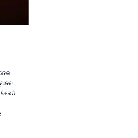
ୁ ନେଇ
ମ୍ମାନର
 ବିଜେଡି
େ