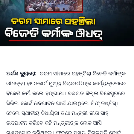
ଅର୍ଗସ ବ୍ୟୁରୋ:
ଚରମ ସୀମାରେ ପହଞ୍ଚିଲା ବିଜେଡି କର୍ମାଙ୍କ
ଔଧତ୍ବ। ହାଇକୋର୍ଟ ମୁଖ୍ୟ ବିଚାରପତିଙ୍କ କାର୍ଯ୍ୟକ୍ରମରେ
ବିଜେଡି କର୍ମୀ କଲେ ହଙ୍ଗାମା। ବରଗଡ଼ ଜିଲ୍ଳା ବିଜେପୁରରେ
ସିଭିଲ କୋର୍ଟ ଉଦଘାଟନ ପାଇଁ ଯାଇଥିଲେ ଚିଫ୍ ଜଷ୍ଟିସ୍।
ହେଲେ ସ୍ଥାନୀୟ ବିଧାୟିକା ତଥା ମନ୍ତ୍ରୀ ରୀତା ସାହୁ
ଉଦଘାଟନ କରିବେ କହି ମନ୍ତ୍ରୀଙ୍କ ଲୋକ ଆସି
ଗଣ୍ଡଗୋଳ କରିଥିଲେ। ଫଳରେ ମୁଖ୍ୟ ବିଚାରପତି କୋର୍ଟ