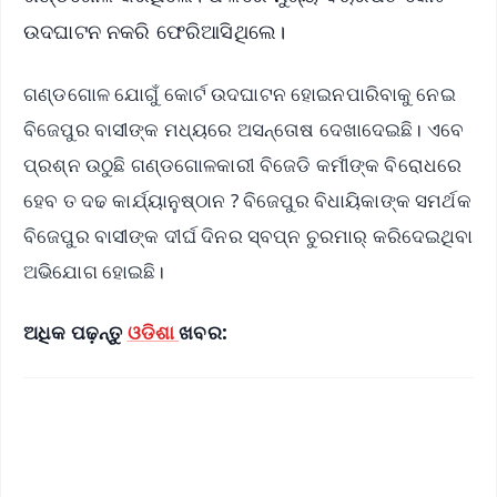
ଉଦଘାଟନ ନକରି ଫେରିଆସିଥିଲେ।
ଗଣ୍ଡଗୋଳ ଯୋଗୁଁ କୋର୍ଟ ଉଦଘାଟନ ହୋଇନପାରିବାକୁ ନେଇ
ବିଜେପୁର ବାସୀଙ୍କ ମଧ୍ୟରେ ଅସନ୍ତୋଷ ଦେଖାଦେଇଛି। ଏବେ
ପ୍ରଶ୍ନ ଉଠୁଛି ଗଣ୍ଡଗୋଳକାରୀ ବିଜେଡି କର୍ମୀଙ୍କ ବିରୋଧରେ
ହେବ ତ ଦଢ କାର୍ଯ୍ୟାନୁଷ୍ଠାନ ? ବିଜେପୁର ବିଧାୟିକାଙ୍କ ସମର୍ଥକ
ବିଜେପୁର ବାସୀଙ୍କ ଦୀର୍ଘ ଦିନର ସ୍ବପ୍ନ ଚୁରମାର୍ କରିଦେଇଥିବା
ଅଭିଯୋଗ ହୋଇଛି।
ଅଧିକ ପଢ଼ନ୍ତୁ
ଓଡିଶା
ଖବର: