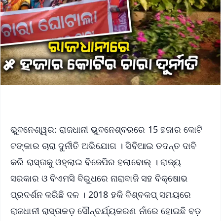
ଭୁବନେଶ୍ୱର: ରାଜଧାନୀ ଭୁବନେଶ୍ବରରେ 15 ହଜାର କୋଟି
ଟଙ୍କାର ଚାରା ଦୁର୍ନୀତି ଅଭିଯୋଗ । ସିବିଆଇ ତଦନ୍ତ ଦାବି
କରି ରାସ୍ତାକୁ ଓହ୍ଲାଇ ବିଜେପିର ହଲାବୋଲ୍ । ରାଜ୍ୟ
ସରକାର ଓ ବିଏମସି ବିରୁଧରେ ନାରାବାଜି ସହ ବିକ୍ଷୋଭ
ପ୍ରଦର୍ଶନ କରିଛି ଦଳ । 2018 ହକି ବିଶ୍ବକପ୍ ସମୟରେ
ରାଜଧାନୀ ରାସ୍ତାକଡ଼ ସୌନ୍ଦର୍ଯ୍ୟକରଣ ନାଁରେ ହୋଇଛି ବଡ଼