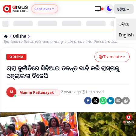
Conclaves
ଓଡ଼ିଆ
ଓଡ଼ିଆ
Argus Agri Vikas
English
Odisha
Argus Nari Shakti
Bjp-took-to-the-streets-demanding-a-cbi-probe-into-the-chara-scam
Translate
Argus Education Next
ODISHA
ଚାରା ଦୁର୍ନୀତିରେ ସିବିଆଇ ତଦନ୍ତ ଦାବି କରି ରାସ୍ତାକୁ
Argus Health Connect
ଓହ୍ଲାଇଲା ବିଜେପି
Argus Swaad Odisha
M
·
2 years ago
·
1
min read
Manini Pattanayak
Argus Chalo Dekhein Apna Desh