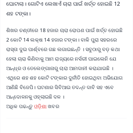
ଘୋଟାଲା। ଗୋଟିଏ ଲେଖାଏଁ ଚାରା ପାଇଁ ଖର୍ଚ୍ଚ ହୋଇଛି 12
ଶହ ଟଙ୍କା।
ଶିଖର ଚଣ୍ଡୀରେ 18 ହଜାର ଚାରା ରୋପଣ ପାଇଁ ଖର୍ଚ୍ଚ ହୋଇଛି
2 କୋଟି 14 ଲକ୍ଷ 14 ହଜାର ଟଙ୍କା। ବାକି ପୁରା ସହରରେ
ରାସ୍ତା ଦୁଇ ପାର୍ଶ୍ବରେ ଗଛ ଲଗାଇଛନ୍ତି । ସବୁଠାରୁ ବଡ଼ କଥା
ହେଲା ଚାରା କିଣିବାକୁ ଆମ ରାଜ୍ୟରେ ନର୍ସରୀ ପାଇଲେନି ଯେ
ଆନ୍ଧ୍ର ଓ ତେଲେଙ୍ଗାନାରୁ ଚାରା ଆମଦାନୀ କରାଯାଇଛି ।
ଏଥିରେ ଶହ ଶହ କୋଟି ଟଙ୍କାର ଦୁର୍ନୀତି ହୋଇଥିବା ଅଭିଯୋଗ
ଆଣିଛି ବିଜେପି। ଘଟଣାର ସିବିଆଇ ତଦନ୍ତ ଦାବି ସହ ଏବେ
ଆନ୍ଦୋଳନକୁ ଓହ୍ଲାଇଛି ଦଳ ।
ଅଧିକ ପଢନ୍ତୁ
ଓଡ଼ିଶା
ଖବର