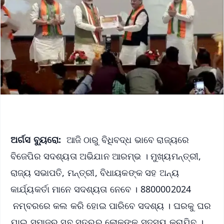
ଅର୍ଗସ ବ୍ୟୁରୋ:
ଆଜି ଠାରୁ ବିଧିବଦ୍ଧ ଭାବେ ରାଜ୍ୟରେ
ବିଜେପିର ସଦଶ୍ୟତା ଅଭିଯାନ ଆରମ୍ଭ । ମୁଖ୍ୟମନ୍ତ୍ରୀ,
ରାଜ୍ୟ ସଭାପତି, ମନ୍ତ୍ରୀ, ବିଧାୟକଙ୍କ ସହ ଅନ୍ୟ
କାର୍ଯ୍ୟକର୍ତା ମାନେ ସଦଶ୍ୟତା ନେବେ । 8800002024
ନମ୍ବରରେ କଲ କରି ହୋଇ ପାରିବେ ସଦଶ୍ୟ । ଘରକୁ ଘର
ଯାଇ ସମାଜର ସବୁ ସ୍ତରର ଲୋକଙ୍କୁ ସଦସ୍ୟ କରାଯିବ ।