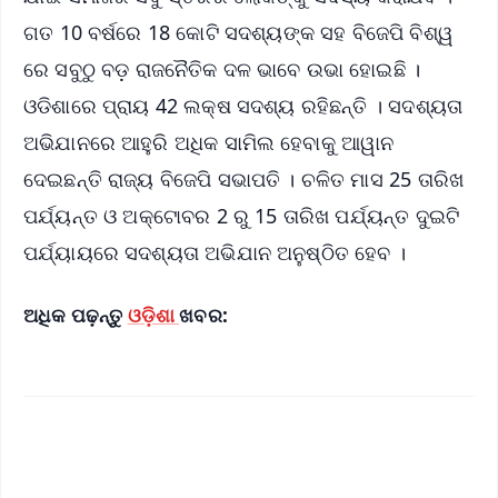
ଗତ 10 ବର୍ଷରେ 18 କୋଟି ସଦଶ୍ୟଙ୍କ ସହ ବିଜେପି ବିଶ୍ୱ
ରେ ସବୁଠୁ ବଡ଼ ରାଜନୈତିକ ଦଳ ଭାବେ ଉଭା ହୋଇଛି ।
ଓଡିଶାରେ ପ୍ରାୟ 42 ଲକ୍ଷ ସଦଶ୍ୟ ରହିଛନ୍ତି । ସଦଶ୍ୟତା
ଅଭିଯାନରେ ଆହୁରି ଅଧିକ ସାମିଲ ହେବାକୁ ଆୱାନ
ଦେଇଛନ୍ତି ରାଜ୍ୟ ବିଜେପି ସଭାପତି । ଚଳିତ ମାସ 25 ତାରିଖ
ପର୍ଯ୍ୟନ୍ତ ଓ ଅକ୍ଟୋବର 2 ରୁ 15 ତାରିଖ ପର୍ଯ୍ୟନ୍ତ ଦୁଇଟି
ପର୍ଯ୍ୟାୟରେ ସଦଶ୍ୟତା ଅଭିଯାନ ଅନୁଷ୍ଠିତ ହେବ ।
ଅଧିକ ପଢ଼ନ୍ତୁ
ଓଡ଼ିଶା
ଖବର: