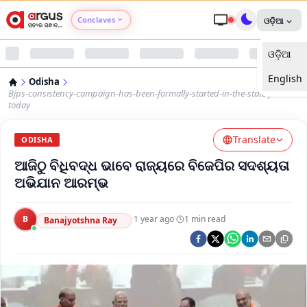
Conclaves
ଓଡ଼ିଆ
ଓଡ଼ିଆ
Argus Agri Vikas
English
Odisha
Argus Nari Shakti
Bjps-consistency-campaign-has-been-formally-started-in-the-state-from-
today
Argus Education Next
Translate
ODISHA
ଆଜିଠୁ ବିଧିବଦ୍ଧ ଭାବେ ରାଜ୍ୟରେ ବିଜେପିର ସଦଶ୍ୟତା
Argus Health Connect
ଅଭିଯାନ ଆରମ୍ଭ
Argus Swaad Odisha
B
·
1 year ago
·
1
min read
Banajyotshna Ray
Argus Chalo Dekhein Apna Desh