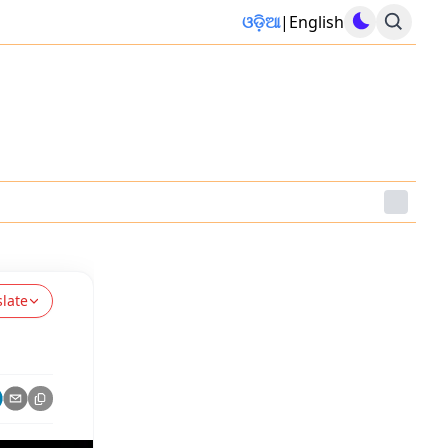
ଓଡ଼ିଆ
|
English
slate