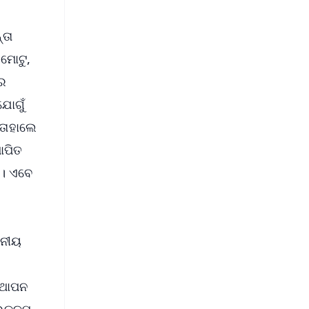
୍ତା
 ମୋଟୁ,
ର
ଯୋଗୁଁ
 ତାହାଲେ
ାପିତ
େ। ଏବେ
ାନୀୟ
୍ଥାପନ
ରକଳ୍ପ