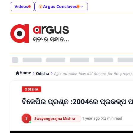
Videos
Argus Conclaves
Home
Odisha
Bjps-question-how-did-the-noc-for-the-project
ODISHA
ବିଜେପିର ପ୍ରଶ୍ନ :2004ରେ ପ୍ରକଳ୍ପ ପ
S
·
1 year ago
·
2
min read
Swayangprajna Mishra