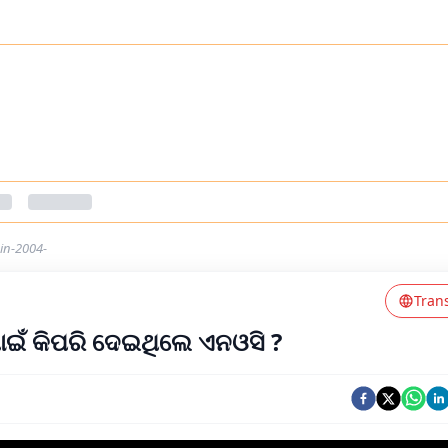
-in-2004-
Tran
ାଇଁ କିପରି ଦେଇଥିଲେ ଏନଓସି ?