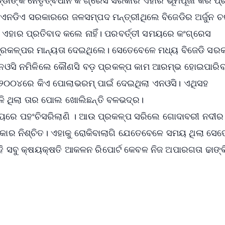
 ଏନଡିଏ ସରକାରରେ ଜଳସମ୍ପଦ ମନ୍ତ୍ରୀଥିଲେ ବିଜେଡିର ଅର୍ଜୁନ 
 ଏହାର ପ୍ରତିବାଦ କଲେ ନାହିଁ। ପରବର୍ତ୍ତୀ ସମୟରେ କଂଗ୍ରେସ
ପ୍ରକଳ୍ପର ମାନ୍ୟତା ଦେଇଥିଲେ। ସେତେବେଳେ ମଧ୍ୟ ବିଜେଡି ସର
ଏନଓସି ନମିଳିଲେ କୌଣସି ବଡ଼ ପ୍ରକଳ୍ପ କାମ ଆରମ୍ଭ ହୋଇପାରିବା 
ତି ୨୦୦୪ରେ କିଏ ପୋଲାଭରମ୍ ପାଇଁ ଦେଇଥିଲା ଏନଓସି। ଏଥିସହ
ଳି ଥିଲା ତାର ପୋଲ ଖୋଲିଛନ୍ତି ବଳଭଦ୍ର।
ଯାୟରେ ପହଂଚିସରିଲାଣି । ଆଉ ପ୍ରକଳ୍ପ ସରିଲେ ଗୋଦାବରୀ ନଦୀର
୍ରକାର ନିଶ୍ଚିତ। ଏହାକୁ ରୋକିବାଲାଗି ଯେତେବେଳେ ସମୟ ଥିଲା ସେ
ହି ସବୁ କ୍ଷୟକ୍ଷତି ଆକଳନ ରିପୋର୍ଟ କେବଳ ନିଜ ଅପାରଗତା ଢାଙ୍କି
✨