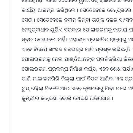
କାର୍ଯ୍ୟ ଆରମ୍ଭ କରିଥିଲେ। ସେତେବେଳେ କେନ୍ଦ୍ରରେ
ସେଠୀ। ସେତେବେଳେ ନବୀନ କିମ୍ବା ତାଙ୍କ ଦଳର ସାଂସଦ
ନେସୃତ୍ବାଧୀନ ୟୁପିଏ ସରକାର ପୋଲାଭରମକୁ ଜାତୀୟ 
ସ୍ବର ଉଠାଇଲେ ନାହିଁ। ଏହାଛଡ଼ା ପ୍ରଭାବିତ ରାଜ୍ୟରୁ 
ଏବେ ବିଜେପି ସାଂସଦ ବଳଭଦ୍ର ମାଝି ପ୍ରଶ୍ନ କରିଛନ୍
ପୋଲାଭରମକୁ ନେଇ ପାଣ୍ଡିଆନଙ୍କ ପ୍ରତିକ୍ରିୟା କିଭ
ପୋଲଭରମ ପ୍ରକଳ୍ପ ନିର୍ମାଣ କର୍ଯ୍ୟ ଏବେ ଶେଷ ପର୍
ପାଣି ମାଲକାନଗିରି ଜିଲ୍ଲା ପାଇଁ ବିପଦ ଆଣିବା ଏକ ପ
ଚୁପ୍ ରହିଲା ବିଜେଡି ଆଉ ଏବେ କ୍ଷମତାରୁ ଯିବା ପରେ ଏ
କୁମ୍ଭୀର କାନ୍ଦଣା ବୋଲି ହୋଇଛି ଅଭିଯୋଗ।
📱 Get Argus News App