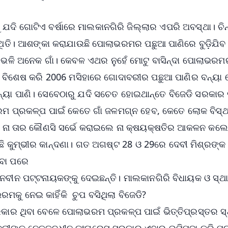
ଦି ଗୋଟିଏ ବର୍ଷାରେ ମାଲକାନଗିରି ଜିଲ୍ଲାର ଏପରି ଅବସ୍ଥା। ଚିନ
୍ଥିତି। ଆଶଙ୍କା କରାଯାଉଛି ପୋଲାଭରମର ପଛୁଆ ପାଣିରେ ବୁଡ଼ିଯିବ
ି ଭଳି ଅନେକ ଗାଁ। କେବଳ ଏଥର ନୁହେଁ ମୋଟୁ ବାସିନ୍ଦା ପୋଲାଭରମ
ି। ବିଶେଷ କରି 2006 ମସିହାରେ ଗୋଦାବରୀର ପଛୁଆ ପାଣିର ବନ୍ୟା 
ା ବନ୍ୟା ପାଣି। ସେବେଠାରୁ ଯଦି ସଚେତ ହୋଇଥାନ୍ତେ ବିଜେଡି ସରକାର
ାଭରମ ପ୍ରକଳ୍ପ ପାଇଁ କେତେ ଗାଁ ଜଳମଗ୍ନ ହେବ, କେତେ ଲୋକ ବିସ୍ଥ
ବ ନା ତାର କୌଣସି ସର୍ଭେ କରାଇଲେ ନା କ୍ଷୟକ୍ଷତିର ଆକଳନ କଲ
ଦୁଛି କୁମ୍ଭୀର କାନ୍ଦଣା। ଗତ ଅଗଷ୍ଟ 28 ଓ 29ରେ ଦେବୀ ମିଶ୍ରଙ୍କ
ିବା ପରେ
 ନବୀନ ପଟ୍ଟନାୟକଙ୍କୁ ଦେଇଛନ୍ତି। ମାଲକାନଗିରି ବିଧାୟକ ଓ ସ୍ଥ
କୁ ନେଇ କାହିଁକି ଚୁପ ବସିଥିଲା ବିଜେଡି?
କାର ଥିବା ବେଳେ ପୋଲାଭରମ ପ୍ରକଳ୍ପ ପାଇଁ ଭିତ୍ତିପ୍ରସ୍ତର ସ
ୀଙ୍କ ନେତୃତ୍ବଧୀନ କଂଗ୍ରେସ ସରକାର ଏହାର ଭୂମିପୂଜା କରି ପ୍