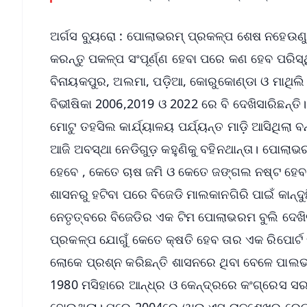
ଅର୍ଗସ ବ୍ୟୁରୋ : ପୋଲାଭରମ୍ ପ୍ରକଳ୍ପ ଶେଷ ନହେଉଣୁ ଯ
କରନ୍ତୁ ପକଳ୍ପ ସଂପୂର୍ଣ୍ଣ ହେବା ପରେ କଣ ହେବ ପରିସ
ବିନାୟକପୁର, ଅଲମା, ପଡ଼ିଆ, କୋରୁକୋଣ୍ଡା ଓ ମାଥିଲ
ବିଭୀଷିକା 2006,2019 ଓ 2022 ରେ ବି ଦେଖିସାରିଛନ୍ତ
ମୋଟୁ ତହସିଲ କାର୍ଯ୍ୟାଳୟ ପର୍ଯ୍ୟନ୍ତ ମାଡ଼ି ଆସିଥିଲ
ଆଜି ଅବସ୍ଥା ନେଡିଗୁଡ଼ କହୁଣିକୁ ବହିନଥାନ୍ତା। ପୋଲ
ହେବେ , କେତେ ଚାଷ ଜମି ଓ କେତେ ଜଙ୍ଗଲ ନଷ୍ଟ ହେ
ଶାସନରୁ ହଟିବା ପରେ ବିଜେଡି ମାଲକାନଗିରି ପାଇଁ କାନ୍
ନେତୃତ୍ବରେ ବିଜେଡିର ଏକ ଟିମ ପୋଲାଭରମ ବୁଲି ଦେଖ
ପ୍ରକଳ୍ପ ଯୋଗୁଁ କେତେ କ୍ଷତି ହେବ ତାର ଏକ ରିପୋର୍ଟ
ଲୋକେ ପ୍ରଶ୍ନ କରିଛନ୍ତି ଶାସନରେ ଥିବା ବେଳେ ପାଲଭରମ
1980 ମସିହାରେ ଆନ୍ଧ୍ର ଓ କେନ୍ଦ୍ରରେ କଂଗ୍ରେସ ସର
ହୋଇଥିଲା। ପରେ 2004ରେ ୱାଇ.ଏସ୍ ରାଜଶେଖର ରେଡ୍ଡ