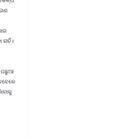
ଚରଣ
କାର
ନାହିଁ।
 ପଛୁଆ
ତେବେଳେ
ାବାକୁ
FREE