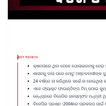
KEY POINTS
କ୍ଷମତାରେ ଥିବା ବେଳେ ପୋଲାଭରମକୁ ନେଇ ମ
ଶାସନରୁ ଗଲା ପରେ ମୋଟୁ ଅଞ୍ଚଳବାସୀଙ୍କ ଦୁ
24 ବର୍ଷରେ ନା କରିଥିଲେ ସର୍ଭେ ନା ହୋଇଥି
ଏବେ ଫ୍ୟାକ୍ଟ ଫାଇଣ୍ଡିଙ୍ଗ ଟିମ୍ ପଠାଇ କୁମ୍ଭ
କେନ୍ଦ୍ରରେ ବିଜେଡିର ଜଳସମ୍ଫଦ ମନ୍ତ୍ରୀ ଥିଲ
ବିଜେପିର ପ୍ରଶ୍ନ :2004ରେ ପ୍ରକଳ୍ପ ପାଇଁ