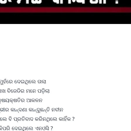
ୁହଁରେ ଦେଇଥିଲେ ତାଲା
ଃଖ ବିଜେଡିର ମନେ ପଡ଼ିଲା
ଲା କ୍ଷୟକ୍ଷତିର ଆକଳନ
ୀର କାନ୍ଦଣା କାନ୍ଦୁଛନ୍ତି ନବୀନ
େ ବି ପ୍ରତିବାଦ କରିନଥିଲେ କାହିଁକ ?
 କିପରି ଦେଇଥିଲେ ଏନଓସି ?