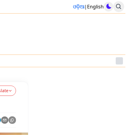
ଓଡ଼ିଆ
|
English
slate