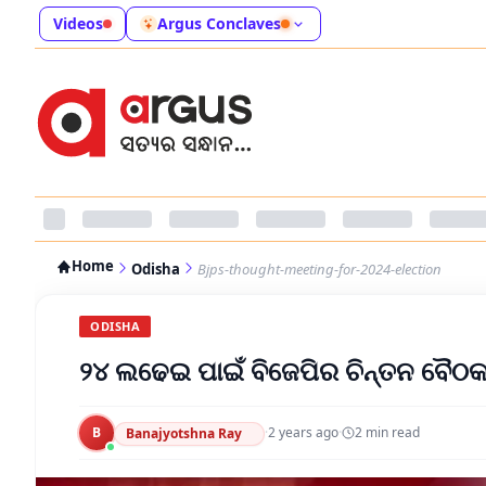
Videos
Argus Conclaves
Home
Odisha
Bjps-thought-meeting-for-2024-election
ODISHA
୨୪ ଲଢେଇ ପାଇଁ ବିଜେପିର ଚିନ୍ତନ ବୈଠ
B
·
2 years ago
·
2
min read
Banajyotshna Ray