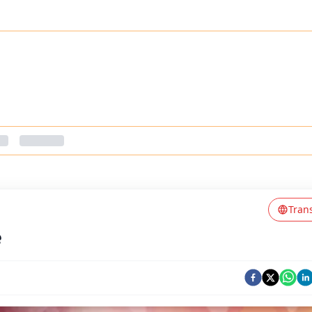
Tran
କ