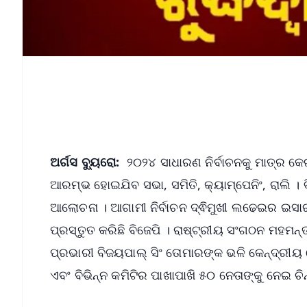
ଅର୍ଗସ ବ୍ୟୁରୋ:
୨୦୨୪ ସାଧାରଣ ନିର୍ବାଚନକୁ ମାତ୍ର କେଇ
ଆରମ୍ଭ ହୋଇଯିବ ସଭା, ସମିତି, କ୍ୟାମ୍ପେନିଂ, ରାଲି 
ଆଲୋଚନା । ଆଗାମୀ ନିର୍ବାଚନ ଦ୍ଵିମୁଖୀ ଲଢେଇର ଇସା
ପ୍ରସ୍ତୁତ କରିଛି ବିଜେପି । ରାଷ୍ଟ୍ରୀୟ ସଂଗଠନ ମହମନ୍
ପ୍ରଭାରୀ ବିଜୟପାଲ୍ ସିଂ ତୋମାରଙ୍କ ଭଳି କେନ୍ଦ୍ରୀୟ ନେ
ଏବଂ ବିଭିନ୍ନ କମିଟିର ପାଖାପାଖି ୫୦ ନେତାଙ୍କୁ ନେଇ 