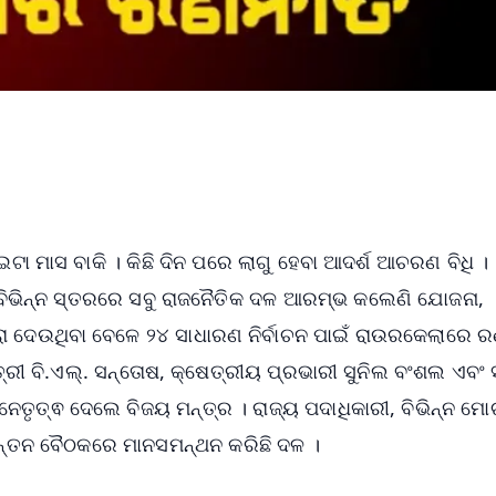
ଟା ମାସ ବାକି । କିଛି ଦିନ ପରେ ଲାଗୁ ହେବା ଆଦର୍ଶ ଆଚରଣ ବିଧି ।
। ବିଭିନ୍ନ ସ୍ତରରେ ସବୁ ରାଜନୈତିକ ଦଳ ଆରମ୍ଭ କଲେଣି ଯୋଜନା,
ରା ଦେଉଥିବା ବେଳେ ୨୪ ସାଧାରଣ ନିର୍ବାଚନ ପାଇଁ ରାଉରକେଲାରେ ର
ତ୍ରୀ ବି.ଏଲ୍. ସନ୍ତୋଷ, କ୍ଷେତ୍ରୀୟ ପ୍ରଭାରୀ ସୁନିଲ ବଂଶଲ ଏବଂ
ତୃତ୍ଵ ଦେଲେ ବିଜୟ ମନ୍ତ୍ର । ରାଜ୍ୟ ପଦାଧିକାରୀ, ବିଭିନ୍ନ ମୋର୍ଚ
ଚିନ୍ତନ ବୈଠକରେ ମାନସମନ୍ଥନ କରିଛି ଦଳ ।