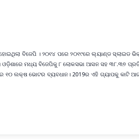
📺 Live TV and Breaking News
⭐
⭐
⭐
⭐
4.8 Rating
50K+ Download
OS - Scan QR
 ହୋଇଥିଲା ବିଜେପି । ୨୦୧୪ ପରେ ୨୦୧୯ରେ ଲ୍ୟାଣ୍ଡ ସ୍ଲାଇଡ ଭିକ୍
। ଓଡ଼ିଶାରେ ମଧ୍ୟ ବିଜେପିକୁ ୮ ଲୋକସଭା ଆସନ ସହ ୩୮.୩୭ ପ୍ର
ମାତ୍ର ୧୦ ଲକ୍ଷ ଭୋଟର ବ୍ୟବଧାନ। 2019ର ଏହି ଗ୍ୟାପକୁ କାଟି ଆ