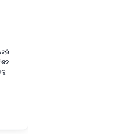
⭐
s
ଟ୍ରି
ତିଶତ
ଗକୁ