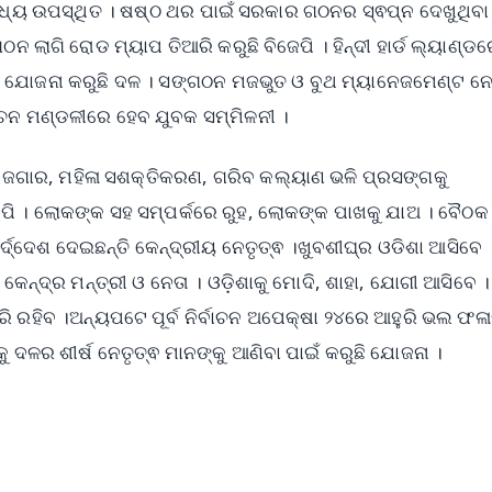
୍ୟ ଉପସ୍ଥିତ । ଷଷ୍ଠ ଥର ପାଇଁ ସରକାର ଗଠନର ସ୍ଵପ୍ନ ଦେଖୁଥିବା
 ଲାଗି ରୋଡ ମ୍ୟାପ ତିଆରି କରୁଛି ବିଜେପି । ହିନ୍ଦୀ ହାର୍ଡ ଲ୍ୟାଣ୍ଡ
 ଯୋଜନା କରୁଛି ଦଳ । ସଙ୍ଗଠନ ମଜଭୁତ ଓ ବୁଥ ମ୍ୟାନେଜମେଣ୍ଟ ନ
ଚନ ମଣ୍ଡଳୀରେ ହେବ ଯୁବକ ସମ୍ମିଳନୀ ।
ୋଜଗାର, ମହିଳା ସଶକ୍ତିକରଣ, ଗରିବ କଲ୍ୟାଣ ଭଳି ପ୍ରସଙ୍ଗକୁ
େପି । ଲୋକଙ୍କ ସହ ସମ୍ପର୍କରେ ରୁହ, ଲୋକଙ୍କ ପାଖକୁ ଯାଅ । ବୈଠ
୍ଦେଶ ଦେଇଛନ୍ତି କେନ୍ଦ୍ରୀୟ ନେତୃତ୍ଵ ।ଖୁବଶୀଘ୍ର ଓଡିଶା ଆସିବେ
କେନ୍ଦ୍ର ମନ୍ତ୍ରୀ ଓ ନେତା । ଓଡ଼ିଶାକୁ ମୋଦି, ଶାହା, ଯୋଗୀ ଆସିବେ 
ି ରହିବ ।ଅନ୍ୟପଟେ ପୂର୍ବ ନିର୍ବାଚନ ଅପେକ୍ଷା ୨୪ରେ ଆହୁରି ଭଲ ଫ
 ଦଳର ଶୀର୍ଷ ନେତୃତ୍ଵ ମାନଙ୍କୁ ଆଣିବା ପାଇଁ କରୁଛି ଯୋଜନା ।
✨