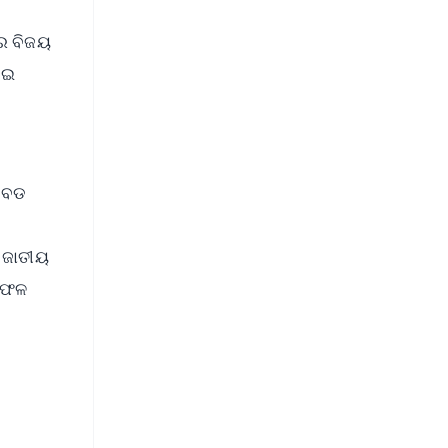
ରେ ବିଜୟ
େଇ
କ ବଡ
। ଜାତୀୟ
ଳାଫଳ
FREE