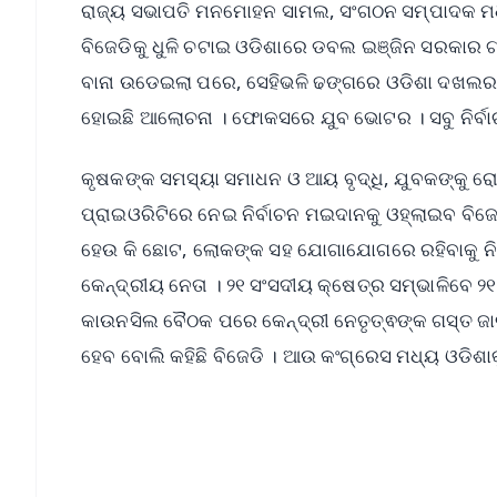
ରାଜ୍ୟ ସଭାପତି ମନମୋହନ ସାମଲ, ସଂଗଠନ ସମ୍ପାଦକ ମଧ
ବିଜେଡିକୁ ଧୁଳି ଚଟାଇ ଓଡିଶାରେ ଡବଲ ଇଞ୍ଜିନ ସରକାର ଗଠନ
ବାନା ଉଡେଇଲା ପରେ, ସେହିଭଳି ଢଙ୍ଗରେ ଓଡିଶା ଦଖଲର
ହୋଇଛି ଆଲୋଚନା । ଫୋକସରେ ଯୁବ ଭୋଟର । ସବୁ ନିର୍ବା
କୃଷକଙ୍କ ସମସ୍ୟା ସମାଧନ ଓ ଆୟ ବୃଦ୍ଧି, ଯୁବକଙ୍କୁ ର
ପ୍ରାଇଓରିଟିରେ ନେଇ ନିର୍ବାଚନ ମଇଦାନକୁ ଓହ୍ଲାଇବ ବିଜ
ହେଉ କି ଛୋଟ, ଲୋକଙ୍କ ସହ ଯୋଗାଯୋଗରେ ରହିବାକୁ ନିର୍ଦ
କେନ୍ଦ୍ରୀୟ ନେତା । ୨୧ ସଂସଦୀୟ କ୍ଷେତ୍ର ସମ୍ଭାଳିବେ ୨୧ 
କାଉନସିଲ ବୈଠକ ପରେ କେନ୍ଦ୍ରୀ ନେତୃତ୍ଵଙ୍କ ଗସ୍ତ ଜାର
ହେବ ବୋଲି କହିଛି ବିଜେଡି । ଆଉ କଂଗ୍ରେସ ମଧ୍ୟ ଓଡିଶାକୁ
📱 Get Argus News App