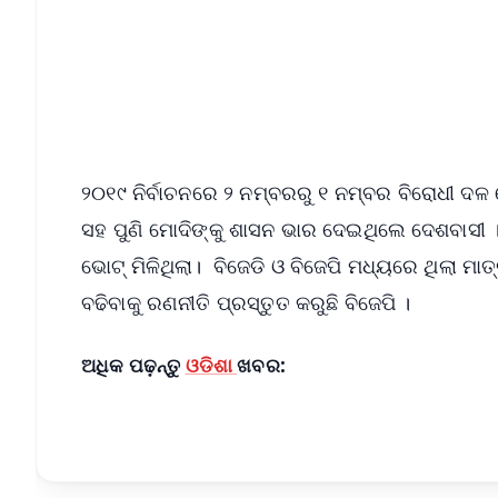
📰 60 Word News
🎬 Argus Podcast
🔔 Free Notification Alerts
Download Free:
Android - Scan QR
i
୨୦୧୯ ନିର୍ବାଚନରେ ୨ ନମ୍ବରରୁ ୧ ନମ୍ବର ବିରୋଧୀ ଦଳ
ସହ ପୁଣି ମୋଦିଙ୍କୁ ଶାସନ ଭାର ଦେଇଥିଲେ ଦେଶବାସୀ 
ଭୋଟ୍ ମିଳିଥିଲା। ବିଜେଡି ଓ ବିଜେପି ମଧ୍ୟରେ ଥିଲା 
ବଢିବାକୁ ରଣନୀତି ପ୍ରସ୍ତୁତ କରୁଛି ବିଜେପି ।
ଅଧିକ ପଢ଼ନ୍ତୁ
ଓଡିଶା
ଖବର: