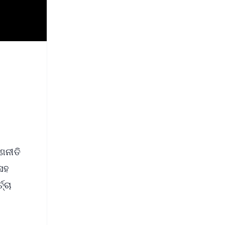
ଣନୀତି
 ସହ
୍ଚା