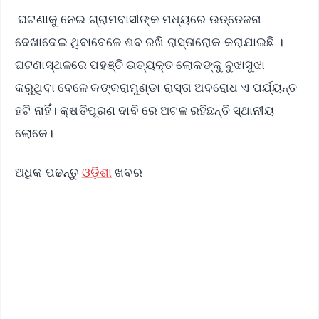
ଘଟଣାକୁ ନେଇ ଗ୍ରାମବାସୀଙ୍କ ମଧ୍ୟରେ ଉତ୍ତେଜନା
ଦେଖାଦେଇ ଥିବାବେଳେ ଶବ ରଖି ରାସ୍ତାରୋକ କରାଯାଇଛି ।
ଘଟଣାସ୍ଥଳରେ ପହଞ୍ଚି ଉତ୍ୟକ୍ତ ଲୋକଙ୍କୁ ବୁଝାସୁଝା
କରୁଥିବା ବେଳେ କଙ୍କରାମୁଣ୍ଡା ରାସ୍ତା ଅବରୋଧ ଏ ପର୍ଯ୍ୟନ୍ତ
ହଟି ନାହିଁ। କ୍ଷତିପୂରଣ ଦାବି ରେ ଅଟଳ ରହିଛନ୍ତି ସ୍ଥାନୀୟ
ଲୋକେ।
ଅଧିକ ପଢନ୍ତୁ
ଓଡ଼ିଶା
ଖବର