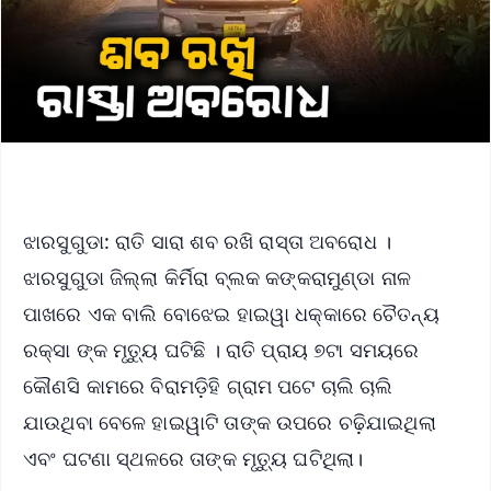
ଝାରସୁଗୁଡା: ରାତି ସାରା ଶବ ରଖି ରାସ୍ତା ଅବରୋଧ ।
ଝାରସୁଗୁଡା ଜିଲ୍ଲା କିର୍ମିରା ବ୍ଲକ କଙ୍କରାମୁଣ୍ଡା ନାଳ
ପାଖରେ ଏକ ବାଲି ବୋଝେଇ ହାଇୱା ଧକ୍କାରେ ଚୈତନ୍ୟ
ରକ୍ସା ଙ୍କ ମୃତ୍ୟୁ ଘଟିଛି । ରାତି ପ୍ରାୟ ୭ଟା ସମୟରେ
କୌଣସି କାମରେ ବିରାମଡ଼ିହି ଗ୍ରାମ ପଟେ ଚାଲି ଚାଲି
ଯାଉଥିବା ବେଳେ ହାଇୱାଟି ତାଙ୍କ ଉପରେ ଚଢ଼ିଯାଇଥିଲା
ଏବଂ ଘଟଣା ସ୍ଥଳରେ ତାଙ୍କ ମୃତ୍ୟୁ ଘଟିଥିଲା।