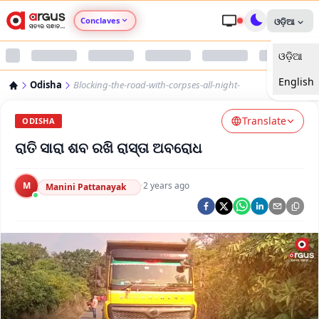
Conclaves
ଓଡ଼ିଆ
ଓଡ଼ିଆ
Argus Agri Vikas
English
Odisha
Blocking-the-road-with-corpses-all-night-
Argus Nari Shakti
Translate
ODISHA
Argus Education Next
ରାତି ସାରା ଶବ ରଖି ରାସ୍ତା ଅବରୋଧ
Argus Health Connect
M
·
2 years ago
Manini Pattanayak
Argus Swaad Odisha
Argus Chalo Dekhein Apna Desh