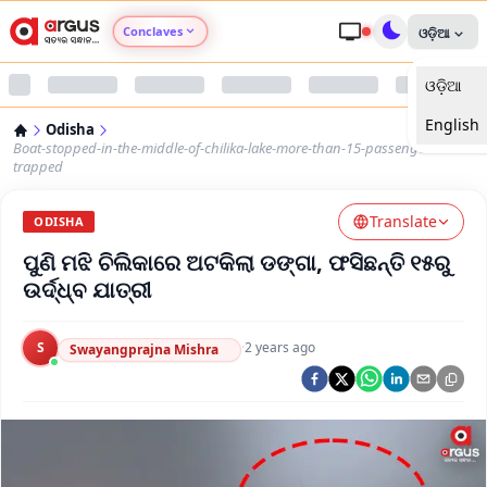
Conclaves
ଓଡ଼ିଆ
ଓଡ଼ିଆ
Argus Agri Vikas
English
Odisha
Argus Nari Shakti
Boat-stopped-in-the-middle-of-chilika-lake-more-than-15-passengers-are-
trapped
Argus Education Next
Translate
ODISHA
ପୁଣି ମଝି ଚିଲିକାରେ ଅଟକିଲା ଡଙ୍ଗା, ଫସିଛନ୍ତି ୧୫ରୁ
Argus Health Connect
ଉର୍ଦ୍ଧ୍ବ ଯାତ୍ରୀ
Argus Swaad Odisha
S
·
2 years ago
Swayangprajna Mishra
Argus Chalo Dekhein Apna Desh