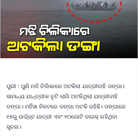
ପୁରୀ : ପୁଣି ମଝି ଚିଲିକାରେ ଅଟକିଲା ଯାତ୍ରୀବାହି ଡଙ୍ଗା।
ସାମାନ୍ୟ ଯାନ୍ତ୍ରୀକ ତୃଟି ଲାଗି ଅଟକିଥିଲା ଯାତ୍ରୀବାହି
ଡଙ୍ଗା। ମହିଁସା ନିକଟରେ ଡଙ୍ଗା ଅଟକି ରହିଛି। ଡଙ୍ଗାରେ
୧୫ରୁ ଉର୍ଦ୍ଧ୍ବ ଯାତ୍ରୀ ଏବଂ ୧୦ଗୋଟି ବାଇକ୍ ରହିଥିବା
ସୂଚନା।