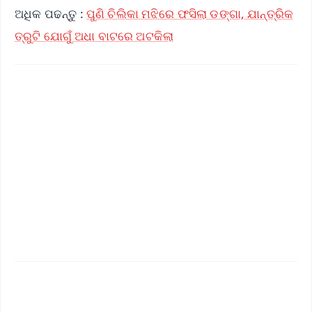
ଅଧିକ ପଢନ୍ତୁ :
ପୁଣି ଚିଲିକା ମଝିରେ ଫସିଲା ଡଙ୍ଗା, ଯାନ୍ତ୍ରିକ
ତ୍ରୁଟି ଯୋଗୁଁ ଅଧା ବାଟରେ ଅଟକିଲା