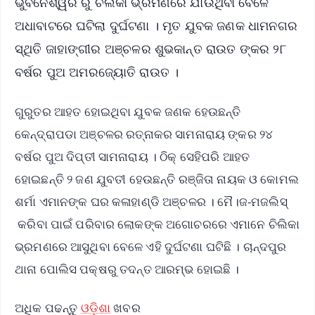
ଭୁବନେଶ୍ୱର ରୁ ଚିଲିକା ଭ୍ରମଣରେ ଯାଉଥିବା ବେଳେ
ଅଧାବାଟରେ ଘଟିଲା ଦୁର୍ଘଟଣା । ମୃତ ଯୁବକ ଜଣକ ଧାମନଗର
ସ୍ଥିତି ଜାହାଙ୍ଗୀର ଅଞ୍ଚଳର ଶୁଭକାନ୍ତ ରାଉତ ଙ୍କର ୨୮
ବର୍ଷର ପୁଅ ଅମରଜ୍ୟୋତି ରାଉତ ।
ଗୁରୁତର ଆହତ ହୋଇଥିବା ଯୁବକ ଜଣକ ହେଉଛନ୍ତି
କେନ୍ଦ୍ରାପଡା ଅଞ୍ଚଳର ରତ୍ନାକର ସାମନାରାୟ ଙ୍କର ୨୪
ବର୍ଷର ପୁଅ ଦିପ୍ତୀ ସାମନାରାୟ । ଠିକ୍ ସେହିପରି ଆହତ
ହୋଇଛନ୍ତି ୨ ଜଣ ଯୁବତୀ ହେଉଛନ୍ତି ରଞ୍ଜିତା ନାୟକ ଓ କୋମଲ
ଶର୍ମା ଏମାନଙ୍କ ଘର କଳାହାଣ୍ଡି ଅଞ୍ଚଳର । ମୈ।ଜ-ମଜଲିସ୍
କରିବା ପାଇଁ ପରିବାର ଲୋକଙ୍କ ଅଗୋଚରରେ ଏମାନେ ଚିଲିକା
ଭ୍ରମଣରେ ଆସୁଥିବା ବେଳେ ଏହି ଦୁର୍ଘଟଣା ଘଟିଛି । ଚାନ୍ଦପୁର
ଥାନା ପୋଲିସ ପକ୍ଷରୁ ତଦନ୍ତ ଆରମ୍ଭ ହୋଇଛି ।
ଅଧିକ ପଢନ୍ତୁ
ଓଡ଼ିଶା
ଖବର