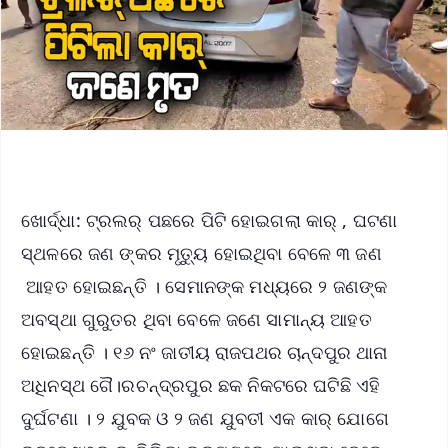
ଖୋର୍ଦ୍ଧା: ଟ୍ରଲର୍ ପଛରେ ପିଟି ହୋଇଗଲା କାର୍ , ଘଟଣା
ସ୍ଥଳରେ ଜଣ ଙ୍କର ମୃତ୍ୟୁ ହୋଇଥିବା ବେଳେ ୩ ଜଣ
ଆହତ ହୋଇଛନ୍ତି । ସେମାନଙ୍କ ମଧ୍ୟରେ ୨ ଜଣଙ୍କ
ଅବସ୍ଥା ଗୁରୁତର ଥିବା ବେଳେ ଜଣେ ସାମାନ୍ୟ ଆହତ
ହୋଇଛନ୍ତି । ୧୬ ନଂ ଜାତୀୟ ରାଜପଥର ଚାନ୍ଦପୁର ଥାନା
ଅଧିନସ୍ଥ ଗୈ।ରଚନ୍ଦ୍ରପୁର ଛକ ନିକଟରେ ଘଟିଛି ଏହି
ଦୁର୍ଘଟଣା । ୨ ଯୁବକ ଓ ୨ ଜଣ ଯୁବତୀ ଏକ କାର୍ ଯୋଗେ