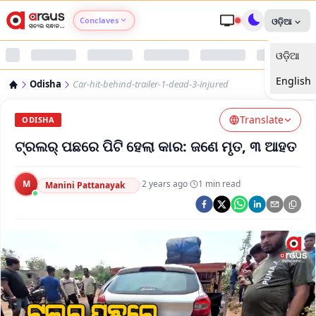
Conclaves
ଓଡ଼ିଆ
ଓଡ଼ିଆ
Argus Agri Vikas
English
Odisha
Car-hit-behind-trailer-1-dead-3-injured
Argus Nari Shakti
Translate
ODISHA
Argus Education Next
ଟ୍ରଲର୍ ପଛରେ ପିଟି ହେଲା କାର: ଜଣେ ମୃତ, ୩ ଆହତ
Argus Health Connect
M
·
2 years ago
·
1
min read
Manini Pattanayak
Argus Swaad Odisha
Argus Chalo Dekhein Apna Desh