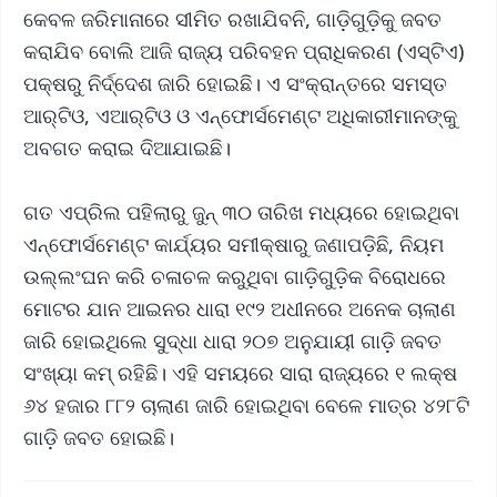
କେବଳ ଜରିମାନାରେ ସୀମିତ ରଖାଯିବନି, ଗାଡ଼ିଗୁଡ଼ିକୁ ଜବତ
କରାଯିବ ବୋଲି ଆଜି ରାଜ୍ୟ ପରିବହନ ପ୍ରାଧିକରଣ (ଏସ୍‌ଟିଏ)
ପକ୍ଷରୁ ନିର୍ଦ୍ଦେଶ ଜାରି ହୋଇଛି। ଏ ସଂକ୍ରାନ୍ତରେ ସମସ୍ତ
ଆର୍‌ଟିଓ, ଏଆର୍‌ଟିଓ ଓ ଏନ୍‌ଫୋର୍ସମେଣ୍ଟ ଅଧିକାରୀମାନଙ୍କୁ
ଅବଗତ କରାଇ ଦିଆଯାଇଛି।
ଗତ ଏପ୍ରିଲ ପହିଲାରୁ ଜୁନ୍ ୩୦ ତାରିଖ ମଧ୍ୟରେ ହୋଇଥିବା
ଏନ୍‌ଫୋର୍ସମେଣ୍ଟ କାର୍ଯ୍ୟର ସମୀକ୍ଷାରୁ ‎ଜଣାପଡ଼ିଛି, ନିୟମ
ଉଲ୍ଲଂଘନ କରି ଚଳାଚଳ କରୁଥିବା ଗାଡ଼ିଗୁଡ଼ିକ ବିରୋଧରେ
ମୋଟର ଯାନ ଆଇନର ‎ଧାରା ୧୯୨ ଅଧୀନରେ ଅନେକ ଚାଲାଣ
ଜାରି ହୋଇଥିଲେ ସୁଦ୍ଧା ଧାରା ୨୦୭ ଅନୁଯାୟୀ ଗାଡ଼ି ଜବତ
ସଂଖ୍ୟା କମ୍ ‎ରହିଛି। ଏହି ସମୟରେ ସାରା ରାଜ୍ୟରେ ୧ ଲକ୍ଷ
୬୪ ହଜାର ୮୮୨ ଚାଲାଣ ଜାରି ହୋଇଥିବା ବେଳେ ମାତ୍ର ୪୨୮ଟି
ଗାଡ଼ି ଜବତ ‎ହୋଇଛି।