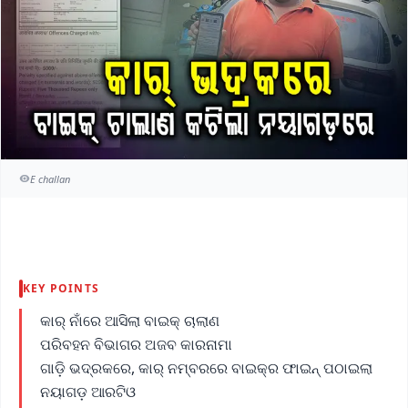
E challan
KEY POINTS
କାର୍‌ ନାଁରେ ଆସିଲା ବାଇକ୍‌ ଚାଲାଣ
ପରିବହନ ବିଭାଗର ଅଜବ କାରନାମା
ଗାଡ଼ି ଭଦ୍ରକରେ, କାର୍‌ ନମ୍ବରରେ ବାଇକ୍‌ର ଫାଇନ୍‌ ପଠାଇଲା
ନୟାଗଡ଼ ଆରଟିଓ