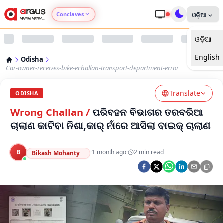
Conclaves
ଓଡ଼ିଆ
ଓଡ଼ିଆ
Argus Agri Vikas
English
Odisha
Argus Nari Shakti
Car-owner-receives-bike-echallan-transport-department-error
Translate
Argus Education Next
ODISHA
Wrong Challan
/
ପରିବହନ ବିଭାଗର ତରବରିଆ
Argus Health Connect
ଚାଲାଣ କାଟିବା ନିଶା,କାର୍‌ ନାଁରେ ଆସିଲା ବାଇକ୍‌ ଚାଲାଣ
Argus Swaad Odisha
B
·
1 month ago
·
2
min read
Bikash Mohanty
Argus Chalo Dekhein Apna Desh