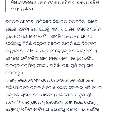
ବିନା ଯାଞ୍ଚରେ ୫ ହଜାର ଟଙ୍କାର ଜରିମାନା, ପଦାରେ ପଡ଼ିଲା
ଦାୟିତ୍ୱହୀନତା
ଭଦ୍ରକ,୦୮/୦୭: ପରିବହନ ବିଭାଗର ତରବରିଆ ଭାବେ
ଚାଲାଣ କାଟିବା ନିଶା ଯୋଗୁଁ ଏବେ ସାଧାରଣ ଲୋକେ ନାହିଁ ନ
ଥିବା ହଇରାଣ ହେଉଛନ୍ତି । ଏଭଳି ଏକ ଅଜବ ଘଟଣା
ଦେଖିବାକୁ ମିଳିଛି ଭଦ୍ରକ ସହରର ଆରଡ଼ି ଛକ ନିକଟରେ
ରହୁଥିବା କ୍ଷିତୀଶ ସାମନ୍ତ ବେହେରାଙ୍କ କ୍ଷେତ୍ରରେ ।
ତାଙ୍କର ଚାରିଚକିଆ କାର୍‌ ନମ୍ବରରେ ଏକ ଦୁଇଚକିଆ
ବାଇକ୍‌ର ଟ୍ରାଫିକ୍ ଫାଇନ୍ ଆସିଛି, ତାହା ପୁଣି ନୟାଗଡ଼
ଜିଲ୍ଲାରୁ ।
ବାଇକ୍ ଚଲାଇବା ସମୟରେ ମୋବାଇଲ୍‌ରେ କଥା ହେବା
ଅଭିଯୋଗରେ ତାଙ୍କ ନାଁରେ ୫ ହଜାର ଟଙ୍କାର ଏହି ମୋଟା
ଅଙ୍କର ଚାଲାଣ କଟାଯାଇଛି । ଅଭିଯୋଗ ଅନୁଯାୟୀ,
ଗତକାଲି ସନ୍ଧ୍ୟାରେ କ୍ଷିତୀଶଙ୍କ ମୋବାଇଲ୍ ଫୋନ୍‌କୁ
ନୟାଗଡ଼ ପରିବହନ ବିଭାଗ ତରଫରୁ ଏକ ଫାଇନ୍ ନୋଟିସ୍