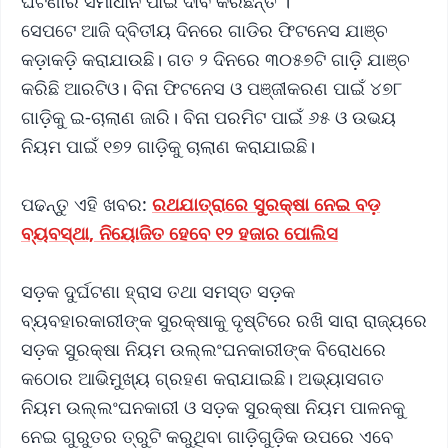
ଘଟଣାର ସମାଧାନ ପାଇଁ ଦାବି କରିଛନ୍ତି ।
ସେପଟେ ଆଜି ଦ୍ବିତୀୟ ଦିନରେ ଗାଡିର ଫିଟନେସ ଯାଞ୍ଚ
କଡ଼ାକଡ଼ି କରାଯାଉଛି। ଗତ ୨ ଦିନରେ ୩୦୫୭ଟି ଗାଡ଼ି ଯାଞ୍ଚ
କରିଛି ଆରଟିଓ। ବିନା ଫିଟନେସ ଓ ପଞ୍ଜୀକରଣ ପାଇଁ ୪୭୮
ଗାଡ଼ିକୁ ଇ-ଚାଲାଣ ଜାରି। ବିନା ପରମିଟ ପାଇଁ ୬୫ ଓ ଉଭୟ
ନିୟମ ପାଇଁ ୧୭୨ ଗାଡ଼ିକୁ ଚାଲାଣ କରାଯାଇଛି।
ପଢନ୍ତୁ ଏହି ଖବର:
ରଥଯାତ୍ରାରେ ସୁରକ୍ଷା ନେଇ ବଡ଼
ବ୍ୟବସ୍ଥା, ନିୟୋଜିତ ହେବେ ୧୨ ହଜାର ପୋଲିସ
ସଡ଼କ ଦୁର୍ଘଟଣା ହ୍ରାସ ତଥା ସମସ୍ତ ସଡ଼କ
ବ୍ୟବହାରକାରୀଙ୍କ ସୁରକ୍ଷାକୁ ଦୃଷ୍ଟିରେ ରଖି ସାରା ରାଜ୍ୟରେ
ସଡ଼କ ସୁରକ୍ଷା ନିୟମ ଉଲ୍ଲଂଘନକାରୀଙ୍କ ବିରୋଧରେ
କଠୋର ଆଭିମୁଖ୍ୟ ଗ୍ରହଣ କରାଯାଇଛି। ଅଭ୍ୟାସଗତ
ନିୟମ ଉଲ୍ଲଂଘନକାରୀ ଓ ସଡ଼କ ସୁରକ୍ଷା ନିୟମ ପାଳନକୁ
ନେଇ ଗୁରୁତର ‎ତ୍ରୁଟି କରୁଥିବା ଗାଡ଼ିଗୁଡ଼ିକ ଉପରେ ଏବେ