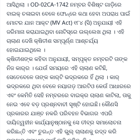
ଆସିଥିଲା । OD-02CA-1742 ନମ୍ବର ବିଶିଷ୍ଟ ଗାଡ଼ିରେ
ବାଇକ୍ ଚଳାଇବା ବେଳେ ଫୋନ୍‌ରେ କଥା ହେବା ଅପରାଧ ପାଇଁ
ମୋଟର ଯାନ ଆକ୍ଟ (MV Act) ୧୮୪ (ସି) ଅନୁଯାୟୀ ଏହି
ଜରିମାନା କରାଯାଇଥିବା ନୋଟିସ୍‌ରେ ଉଲ୍ଲେଖ ଥିଲା । ଏହି
ଚାଲାଣ ଦେଖି କ୍ଷିତୀଶ ସମ୍ପୂର୍ଣ୍ଣ ଆଶ୍ଚର୍ଯ୍ୟ
ହୋଇଯାଇଥିଲେ ।
କ୍ଷିତୀଶଙ୍କ କହିବା ଅନୁଯାୟୀ, ସମ୍ପୃକ୍ତ ନମ୍ବରଟି ତାଙ୍କ
ନିଜ କାର୍‌ର । ଯେଉଁ ସମୟରେ ଏହି ଚାଲାଣ କଟିଛି,
ସେତେବେଳେ ତାଙ୍କ କାର୍‌ଟି ଭଦ୍ରକରେ ହିଁ ଥିଲା । କାର୍‌
ଭଦ୍ରକରେ ଥିବା ବେଳେ ନୟାଗଡ଼ ଆରଟିଓ କେଉଁ ଆଧାରରେ
ଏବଂ କେମିତି ସେହି ନମ୍ବରରେ ବାଇକ୍‌ର ଚାଲାଣ କାଟିଲା, ତାକୁ
ନେଇ ଏବେ ବଡ଼ ପ୍ରଶ୍ନବାଚୀ ସୃଷ୍ଟି ହୋଇଛି। କୌଣସି
ପ୍ରକାରର ଯାଞ୍ଚ ନକରି ପରିବହନ ବିଭାଗର ଏପରି
ଦାୟିତ୍ୱହୀନ କାର୍ଯ୍ୟାନୁଷ୍ଠାନକୁ ସେ ତୀବ୍ର ସମାଲୋଚନା
କରିଛନ୍ତି ଏବଂ ତୁରନ୍ତ ଏହି ଭୁଲ୍ ଚାଲାଣକୁ ରଦ୍ଦ କରି