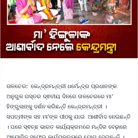
ତାଳଚେର: କେନ୍ଦ୍ରମନ୍ତ୍ରୀ ଧର୍ମେନ୍ଦ୍ର ପ୍ରଧାନଙ୍କ
ଅନୁଗୁଳ ଗସ୍ତର ଦ୍ଵତୀୟ ଦିନରେ ତାଳଚେରରେ ମା'
ହିଙ୍ଗୁଳାଙ୍କୁ ଦର୍ଶନ କରିଛନ୍ତି କେନ୍ଦ୍ରମନ୍ତ୍ରୀ ।
ସପତ୍ନୀଙ୍କ ସହ ମା'ଙ୍କ ପୀଠକୁ ଯାଇ ଆଶୀର୍ବାଦ ନେଇଛନ୍ତି
। ପରେ ସ୍ଵଚ୍ଛ ଭାରତ କାର୍ଯ୍ୟକ୍ରମରେ ମନ୍ଦିର ବେଢ଼ାରେ
ଆୟୋଜିତ ସଫେଇ କାର୍ଯ୍ୟକ୍ରମରେ ଯୋଗ ଦେଇଛନ୍ତି ।