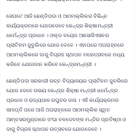
ସେପଟେ ଆଜି ଛେଣ୍ଡିପଦା ଓ ଆଠମଲ୍ଲିକର ବିଭିନ୍ନ
କାର୍ଯ୍ୟକ୍ରମରେ ଯୋଗଦେବେ କେନ୍ଦ୍ର ଶିକ୍ଷାମନ୍ତ୍ରୀ
ଧର୍ମେନ୍ଦ୍ର ପ୍ରଧାନ । ଓଲ୍ଡ ବୟେଜ ଆସୋସିଏସନର
ପ୍ଲାଟିନମ ଜୁବୁଲିରେ ଯୋଗ ଦେବେ । ଏହାପରେ ଅପରାହ୍ନରେ
ଆଠମଲ୍ଲିକରେ ଦାରୁ ବିଗ୍ରହ ସ୍ଥାପନ ମହୋତ୍ସବରେ ମଧ୍ୟ
କରିବେ ଯୋଗଦାନ କରିବେ କେନ୍ଦ୍ରମନ୍ତ୍ରୀ ।
ଛେଣ୍ଡିପଦା ସରକାରୀ ଉଚ୍ଚ ବିଦ୍ୟାଳୟର ପ୍ଲାଟିନମ ଜୁବଲିରେ
ଯୋଗ ଦେବେ ଉଭୟ କେନ୍ଦ୍ର ଶିକ୍ଷା ମନ୍ତ୍ରୀ ଧର୍ମେନ୍ଦ୍ର
ପ୍ରଧାନ ଓ ରାଜ୍ୟପାଳ ରଘୁବର ଦାସ । ଏହି କାର୍ଯ୍ୟକ୍ରମର
ସମାପ୍ତି ପରେ ଆଜି ଅପରାହ୍ନରେ ଆଠମଲ୍ଲିକ ସ୍ଥିତ
ଆମ୍ବସରମୁଣ୍ଡାରେ ଜଂଘା ବଳଦେବଙ୍କ ମନ୍ଦିର ପ୍ରତିଷ୍ଠା ଓ
ଦାରୁ ବିଗ୍ରହ ସ୍ଥାପନ ଉତ୍ସବରେ ଯୋଗଦେବେ ।