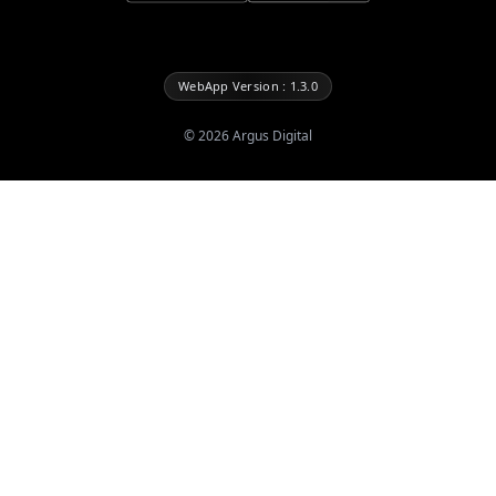
WebApp Version : 1.3.0
©
2026
Argus Digital