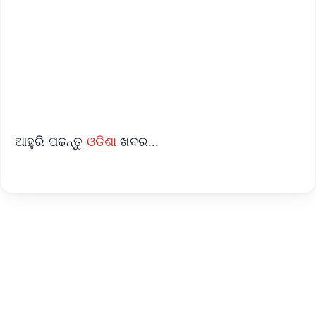
🔔 Free Notification Alerts
Download Free:
Android - Scan QR
iOS - Scan QR
ଆହୁରି ପଢନ୍ତୁ
ଓଡିଶା
ଖବର...