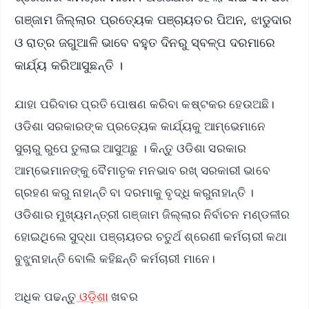
ଗଞ୍ଜାମ ଜିଲ୍ଲାର ପ୍ରତ୍ୟେକ ପଞ୍ଚାୟତର ପିଅନ, ଝାଡୁଦାର
ଓ ରାତ୍ର ଜଗୁଆଳି ଭାବେ ବହୁତ ଦିନରୁ ସ୍ବଳ୍ପ ଦରମାରେ
କାର୍ଯ୍ୟ କରିଆସୁଛନ୍ତି ।
ଯାହା ପରିବାର ପ୍ରତି ପୋଷଣ କରିବା କଷ୍ଟକର ହେଉଅଛି।
ଓଡିଶା ସରକାରଙ୍କ ପ୍ରତ୍ୟେକ କାର୍ଯ୍ୟକୁ ଆମ୍ଭେମାନେ
ସୁଚାରୁ ରୁପେ ତୁଲାଇ ଆସୁଅଛୁ । କିନ୍ତୁ ଓଡିଶା ସରକାର
ଆମ୍ଭେମାନଙ୍କୁ ବୈମାତୃକ ମନଭାବ ରଖ୍ ସରକାରୀ ଭାବେ
ଗ୍ରହଣ କରୁ ନାହାନ୍ତି ବା ଦରମାକୁ ବୃଦ୍ଧି କରୁନାହାନ୍ତି ।
ଓଡିଶାର ମୁଖ୍ୟମନ୍ତ୍ରୀ ଗଞ୍ଜାମ ଜିଲ୍ଲାର ନିର୍ବାଚନ ମଣ୍ଡଳୀର
ହୋଇଥିଲେ ସୁଦ୍ଧା ପଞ୍ଚାୟତର ଚତୁର୍ଥ ଶ୍ରେଣୀ କର୍ମଚାରୀ କଥା
ବୁଝୁନାହାନ୍ତି ବୋଲି କହିଛନ୍ତି କର୍ମଚାରୀ ମାନେ।
ଅଧିକ ପଢନ୍ତୁ
ଓଡ଼ିଶା
ଖବର