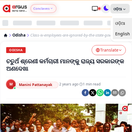
Conclaves
ଓଡ଼ିଆ
ଓଡ଼ିଆ
Argus Agri Vikas
English
Odisha
Class-iv-employees-are-ignored-by-the-state-government
Argus Nari Shakti
Translate
ODISHA
Argus Education Next
ଚତୁର୍ଥ ଶ୍ରେଣୀ କର୍ମଚାରୀ ମାନଙ୍କୁ ରାଜ୍ୟ ସରକାରଙ୍କ
ଅଣଦେଖା
Argus Health Connect
M
·
2 years ago
·
1
min read
Manini Pattanayak
Argus Swaad Odisha
Argus Chalo Dekhein Apna Desh