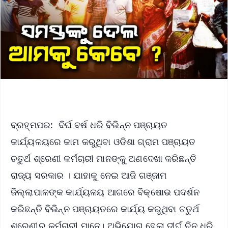
ବ୍ରହ୍ମପର: ଦିର୍ଘ ବର୍ଷ ଧରି ବିଭିନ୍ନ ପଞ୍ଚାୟତ
କାର୍ଯ୍ୟଳୟରେ କାମ କରୁଥିବା ଓଡିଶା ଗ୍ରାମ ପଞ୍ଚାୟତ
ଚତୁର୍ଥ ଶ୍ରେଣୀ କର୍ମଚାରୀ ମାନଙ୍କୁ ଅଣଦେଖା କରିଛନ୍ତି
ରାଜ୍ୟ ସରକାର । ଯାହାକୁ ନେଇ ଆଜି ଗଞ୍ଜାମ
ଜିଲ୍ଲାପାଳଙ୍କ କାର୍ଯ୍ୟଳୟ ଆଗରେ ବିକ୍ଷୋଭ ପଦର୍ଶନ
କରିଛନ୍ତି ବିଭିନ୍ନ ପଞ୍ଚାୟତରେ କାର୍ଯ୍ୟ କରୁଥିବା ଚତୁର୍ଥ
ଶ୍ରେଣୀର କର୍ମଚାରୀ ମାନେ। ଅଭିଯୋଗ ହେଲା ଦୀର୍ଘ ଦିନ ଧରି