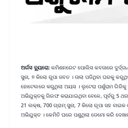
ଅର୍ଗସ ବ୍ୟୁରୋ:
କମିଶନରେଟ ପୋଲିସ କବଜାରେ ଦୁର୍ଦ୍ଦାନ୍ତ
ସୁନା, ୭ କିଲୋ ରୁପା ଜବତ । ତାଲା ପଡିଥିବା ଘରକୁ କରୁଥ
ହୋଟେଲରେ କରୁଥିଲା ଅୟସ । ଲୁଟେରା ପର୍ଶୁରାମ ଗିରି
ଅଭିଯୁକ୍ତକୁ ଗିରଫ କରାଯାଇଥିବା ବେଳେ, ପୂର୍ବରୁ 5 ଥର 
21 ଲକ୍ଷ, 700 ଗ୍ରାମ୍‌ ସୁନା, 7 କିଲୋ ରୂପା ସହ ବା
ଅଭିଯୁକ୍ତ । କେମିତି ଘରେ ପଶୁଥିଲା ଡେମୋ କରି ଦେଖା