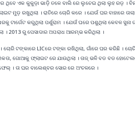
 ଥିବେ ଏକ କୁକୁଡ଼ା ଭାଡ଼ି ତଳେ ବାଲି ରେ ଲୁଚେଇ ଥିଲା ଲୁହ ରଡ଼ । ବିନ
ଟ ମୁଡ଼ ରଖୁଥିଲା । ରାତିରେ ଚୋରି କରେ । ଯେଉଁ ଘର ବାହାରେ ତାଲା
ଘରକୁ ଟାର୍ଗେଟ କରୁଥିଲା ପର୍ଶୁରାମ । ଯେଉଁ ଘରେ ପଶୁଥିଲା କେବଳ ସୁନା
ଥିଲା । 2013 ରୁ ପେସାଦାର ଅପରାଧ ଆରମ୍ଭ କରିଥିଲା ।
 । ଚୋରି ଟଙ୍କାରେ LICରେ ଟଙ୍କା ରଖିଥିଲା, ଗାଁରେ ଘର କରିଛି । ଚୋର
କଲିକତା, ଗୋଆକୁ ଫ୍ଲାଇଟ ରେ ଯାଉଥିଲା । ତାଜ୍ ଭଳି ବଡ ବଡ ହୋଟେ
ବମ ଫେଲ୍ । ତା ଘର ବାଲେଶ୍ବର ସୋର ରେ ଅଂଚଳରେ ।
✨
📺 Live TV and Breaking News
⭐
⭐
⭐
⭐
4.8 Rating
50K+ Download
OS - Scan QR