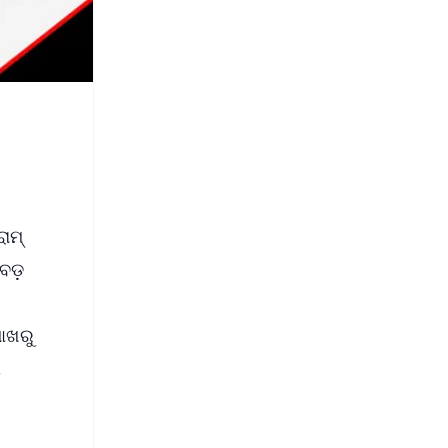
ାମ୍
 ବଡ଼
ପାଖରୁ
ା