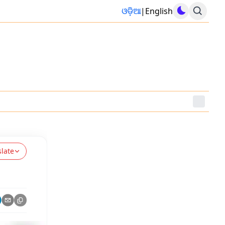
ଓଡ଼ିଆ
|
English
slate