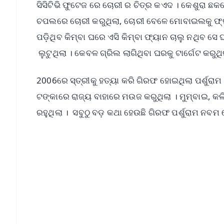
ସିସିଟିଭି ଫୁଟେଜ ରେ ଚୋରୀ ର ଚିତ୍ର କଏଦ । କେଶୁରା ଛକରେ
ଚପଲରେ ଚୋରୀ କରୁଥିଲା, ଚୋରୀ ବେଳେ ମୋବାଇଲକୁ ଫ୍ଲାଇ
ପଡ଼ିଥିବ କିମ୍ବା ଘରେ ଏସି କିମ୍ବା ଫ୍ୟାନ ଚାଲୁ ନଥିବ ସେ 
ଲୁଟୁଥିଲା । କେବଳ ଗ୍ରିଲ ଲାଗିଥିବା ଘରକୁ ଟାର୍ଗେଟ କରୁ
2006ରେ ସ୍ତ୍ରୀକୁ ହତ୍ୟା କରି ଗିରଫ ହୋଇଥିଲା ପର୍ଶୁରାମ
ଟଙ୍କାରେ ରାଜ୍ୟ ବାହାରେ ମଉଜ କରୁଥିଲା । ମୁମ୍ବାଇ, 
ରହୁଥିଲା । ସବୁଠୁ ବଡ଼ କଥା ହେଉଛି ଗିରଫ ପର୍ଶୁରାମ ନ
📱 Get Argus News App
📰 60 Word News
🎬 Argus Podcast
🔔 Free Notification Alerts
Download Free:
Android - Scan QR
i