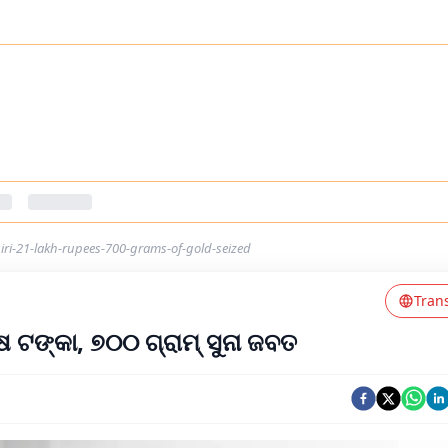
ri-21-lakh-rupees-700-grams-of-gold-seized
Tran
ଷ ଟଙ୍କା, ୭୦୦ ଗ୍ରାମ୍ ସୁନା ଜବତ