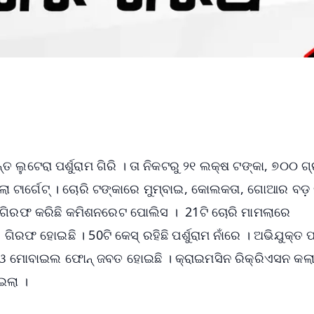
 ଲୁଟେରା ପର୍ଶୁରାମ ଗିରି । ତା ନିକଟରୁ ୨୧ ଲକ୍ଷ ଟଙ୍କା, ୭୦୦ ଗ୍ର
ିଲା ଟାର୍ଗେଟ୍ । ଚୋରି ଟଙ୍କାରେ ମୁମ୍ବାଇ, କୋଲକତା, ଗୋଆର ବଡ଼
କୁ ଗିରଫ କରିଛି କମିଶନରେଟ ପୋଲିସ । 21ଟି ଚୋରି ମାମଲାରେ
ଗିରଫ ହୋଇଛି । 50ଟି କେସ୍ ରହିଛି ପର୍ଶୁରାମ ନାଁରେ । ଅଭିଯୁକ୍ତ 
ଇକ ଓ ମୋବାଇଲ ଫୋନ୍‌ ଜବତ ହୋଇଛି । କ୍ରାଇମସିନ ରିକ୍ରିଏସନ କଲ
ଇଲା ।