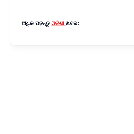
ଅଧିକ ପଢ଼ନ୍ତୁ
ଓଡିଶା
ଖବର: