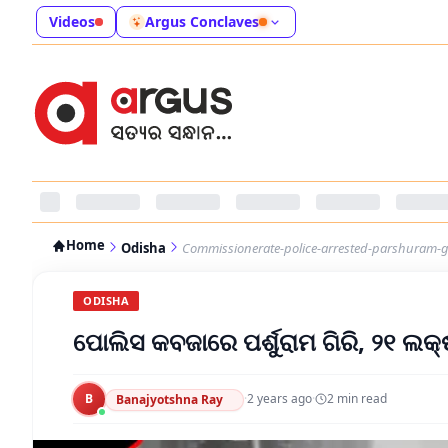
Videos
Argus Conclaves
Home
Odisha
Commissionerate-police-arrested-parshuram-gi
ODISHA
ପୋଲିସ କବଜାରେ ପର୍ଶୁରାମ ଗିରି, ୨୧ ଲକ୍
B
·
2 years ago
·
2
min read
Banajyotshna Ray