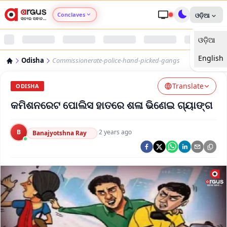
Conclaves
ଓଡ଼ିଆ
ଓଡ଼ିଆ
Argus Agri Vikas
English
Odisha
Commissionerate-police-hand-picked-gangs
Argus Nari Shakti
Translate
ODISHA
Argus Education Next
କମିଶନରେଟ ପୋଲିସ ହାତରେ ଶଳା ଭିଣେଇ ଗ୍ୟାଙ୍ଗ
Argus Health Connect
B
·
2 years ago
Banajyotshna Ray
Argus Swaad Odisha
Argus Chalo Dekhein Apna Desh