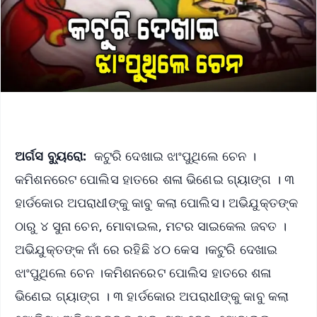
ଅର୍ଗସ ବ୍ୟୁରୋ:
କଟୁରି ଦେଖାଇ ଝାଂପୁଥିଲେ ଚେନ ।
କମିଶନରେଟ ପୋଲିସ ହାତରେ ଶଳା ଭିଣେଇ ଗ୍ୟାଙ୍ଗ । ୩
ହାର୍ଡକୋର ଅପରାଧୀଙ୍କୁ କାବୁ କଲା ପୋଲିସ। ଅଭିଯୁକ୍ତଙ୍କ
ଠାରୁ ୪ ସୁନା ଚେନ, ମୋବାଇଲ, ମଟର ସାଇକେଲ ଜବତ ।
ଅଭିଯୁକ୍ତଙ୍କ ନାଁ ରେ ରହିଛି ୪୦ କେସ ।କଟୁରି ଦେଖାଇ
ଝାଂପୁଥିଲେ ଚେନ ।କମିଶନରେଟ ପୋଲିସ ହାତରେ ଶଳା
ଭିଣେଇ ଗ୍ୟାଙ୍ଗ । ୩ ହାର୍ଡକୋର ଅପରାଧୀଙ୍କୁ କାବୁ କଲା