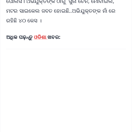
ପୋଲିସ। ଅଭିଯୁକ୍ତଙ୍କ ଠାରୁ ସୁନା ଚେନ, ମୋବାଇଲ,
ମଟର ସାଇକେଲ ଜବତ ହୋଇଛି..ଅଭିଯୁକ୍ତଙ୍କ ନାଁ ରେ
ରହିଛି ୪୦ କେସ ।
ଅଧିକ ପଢ଼ନ୍ତୁ
ଓଡିଶା
ଖବର: