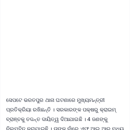
✨
📱 Get Argus News App
📰 60 Word News
🎬 Argus Podcast
📺 Live TV and Breaking News
🔔 Free Notification Alerts
Download Free:
Android - Scan QR
iOS - Scan QR
ସେପଟେ ଭରତପୁର ଥାନା ଘଟଣାରେ ମୁଖ୍ୟମନ୍ତ୍ରୀ
ପ୍ରତିକ୍ରିୟା ରଖିଛନ୍ତି । ସରକାରଙ୍କ ପକ୍ଷରୁ କ୍ରାଇମ୍
ବ୍ରାଞ୍ଚକୁ ତଦନ୍ତ ଦାୟିତ୍ୱ ଦିଆଯାଇଛି । 4 ଜଣଙ୍କୁ
ନିଲମ୍ବିତ କରାଯାଇଛି । ତାଙ୍କ ନାଁରେ ଏଫ୍ ଆଇ ଆର ମଧ୍ୟ