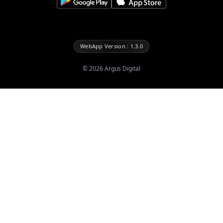
WebApp Version : 1.3.0
©
2026
Argus Digital