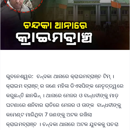
ଭୁବନେଶ୍ୱର: ଚନ୍ଦକା ଥାନାରେ କ୍ରାଇମବ୍ରାଞ୍ଚ ଟିମ୍ ।
କ୍ରାଇମ ବ୍ରାଞ୍ଚ୍ ର ଜଣେ ମହିଳା ଡିଏସପିଙ୍କ ନେତୃତ୍ତ୍ୱରେ
କରୁଛନ୍ତି ଛାନଭିନ୍ । ଥାନାରେ ମେଜର ଓ ବାନ୍ଧବୀଙ୍କୁ ମାଡ଼
ଘଟଣାରେ ଶନିବାର ରାତିରେ ମେଜର ଓ ତାଙ୍କ ବାନ୍ଧବୀଙ୍କୁ
କମେଣ୍ଟ ମାରିଥିବା 7 ଜଣଙ୍କୁ ଅଟକ ରଖିଲା
କ୍ରାଇମବ୍ରାଞ୍ଚ । ଚନ୍ଦକା ଥାନାରେ ଅଟକ ଯୁବକକୁ ପଚରା