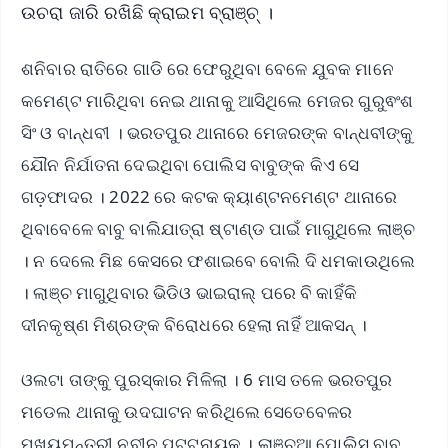
ଉଚରା ଜାରି ରଖିଛି କ୍ରାଇମ ବ୍ରାଞ୍ଚ୍ ।
ଶନିବାର ରାତିରେ ଗାଡି ରେ ଫେରୁଥିବା ବେଳେ ଯୁବକ ମାନେ
କମେଣ୍ଟ ମାରିଥିବା ନେଇ ଥାନାକୁ ଆସିଥିଲେ ମେଜର ଗୁରୁଵଂଶ
ସିଂ ଓ ବାନ୍ଧବୀ । ଭରତପୁର ଥାନାରେ ମେଜରଙ୍କ ବାନ୍ଧବୀଙ୍କୁ
ଯୌନ ନିର୍ଯାତନା ଦେଇଥିବା ପୋଲିସ ବାବୁଙ୍କ କିଏ ସେ
ଗଡ଼ଫାଦର । 2022 ରେ କଟକ କ୍ୟାଣ୍ଟନମେଣ୍ଟ ଥାନାରେ
ଥିବାବେଳେ ବାବୁ ବାଲିଯାତ୍ରା ଷ୍ଟାଣ୍ଡ ପାଇଁ ମାଗୁଥିଲେ ଲାଞ୍ଚ
। ନ ଦେଲେ ମିଛ କେସରେ ଫଶାଇବେ ବୋଲି ଦି ଧମକାଉଥିଲେ
। ଲାଞ୍ଚ ମାଗୁଥିବାର ଭିଡିଓ ଭାଇରାଲ୍ ପରେ ବି କାହିଁକି
ଦୀନକୃଷ୍ଣ ମିଶ୍ରଙ୍କ ବିରୋଧରେ ହେଲା ନାହିଁ ଆକସନ୍ ।
ଓଲଟା ତାଙ୍କୁ ପୁରସ୍କାର ମିଳିଲା । 6 ମାସ ତଳେ ଭରତପୁର
ମଡେଲ ଥାନାକୁ ଉଦଘାଟନ କରିଥିଲେ ସେତେବେଳର
ମୁଖ୍ୟମନ୍ତ୍ରୀ ନବୀନ ପଟ୍ଟନାୟକ । ଲାଞ୍ଚୁଆ ପୋଲିସ ବାବୁ