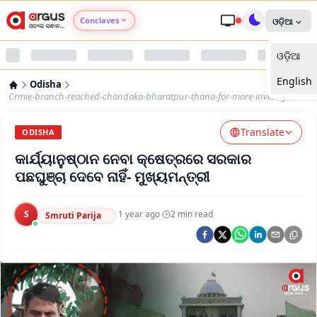
Conclaves
ଓଡ଼ିଆ
ଓଡ଼ିଆ
Argus Agri Vikas
English
Odisha
Argus Nari Shakti
Crmie-branch-reached-chandaka-bharatpur-thana-for-more-investigation
Translate
Argus Education Next
ODISHA
କାର୍ଯ୍ୟାନୁଷ୍ଠାନ ନେବା କ୍ଷେତ୍ରରେ ସରକାର
Argus Health Connect
ପଛଘୁଞ୍ଚା ଦେବେ ନାହିଁ- ମୁଖ୍ୟମନ୍ତ୍ରୀ
Argus Swaad Odisha
S
·
1 year ago
·
2
min read
Smruti Parija
Argus Chalo Dekhein Apna Desh