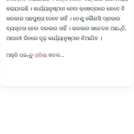
କରାଯାଇଛି । କାର୍ଯ୍ୟାନୁଷ୍ଠାନ ନେବା କ୍ଷେତ୍ରରେ କେବେ ବି
ସରକାର ପଛଘୁଞ୍ଚା ଦେବେ ନାହିଁ । ତେଣୁ କୌଣସି ପ୍ରକାର
ବ୍ୟସ୍ତତା ହେବା ଦରକାର ନାହିଁ । ସରକାର ସଚେତନ ଅଛନ୍ତି,
ଆଗାମୀ ଦିନରେ ଦୃଢ଼ କାର୍ଯ୍ୟାନୁଷ୍ଠାନ ନିଆଯିବ ।
ଆହୁରି ପଢନ୍ତୁ
ଓଡିଶା
ଖବର...