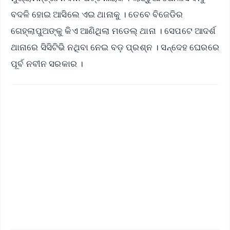
ବଦଳି ହୋଇ ଆସିଲେ ଏଇ ଥାନାକୁ । ତେବେ ବିଜେଡିର
ଗେହ୍ଲାପୁଅଙ୍କୁ କିଏ ଆଣିଥିଲା ମଡେଲ୍ ଥାନା । ସେପଟେ ଆଦର୍ଶ
ଥାନାରେ ସିସିଟିଭି ନଥିବା ନେଇ ବଡ଼ ପ୍ରଶ୍ନ । ସନ୍ଦେହ ଘେରରେ
ପୂର୍ବ ନବୀନ ସରକାର ।