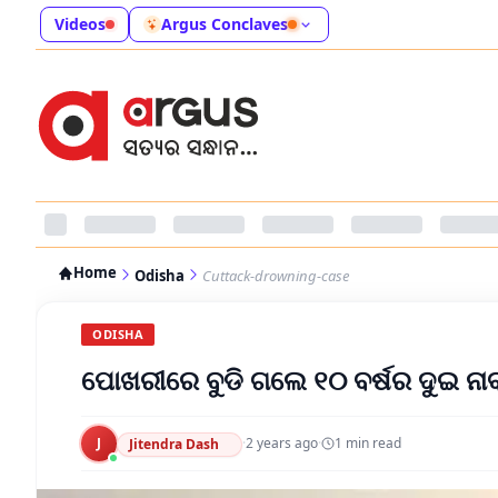
Videos
Argus Conclaves
Home
Odisha
Cuttack-drowning-case
ODISHA
ପୋଖରୀରେ ବୁଡି ଗଲେ ୧୦ ବର୍ଷର ଦୁଇ ନାବ
J
·
2 years ago
·
1
min read
Jitendra Dash