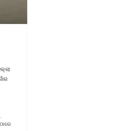
ିଲ୍ଲା
ଗାଁର
ୁ
େଠାରେ