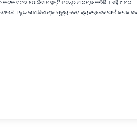
ରେ କଟକ ସଦର ପୋଲିସ ପହଞ୍ଚି ତଦନ୍ତ ଆରମ୍ଭ କରିଛି । ଏହି ଖବର
ହୋଇଛି । ଦୁଇ ନାବାଳିକାଙ୍କ ମୃତ୍ୟୁ ଦେହ ବ୍ୟବଚ୍ଛେଦ ପାଇଁ କଟକ 
✨
📺 Live TV and Breaking News
⭐
⭐
⭐
⭐
4.8 Rating
50K+ Download
OS - Scan QR