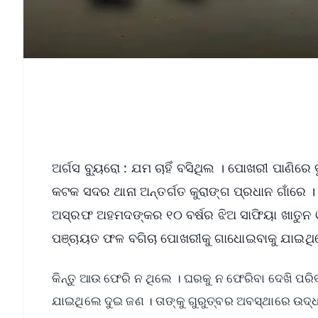
ଅର୍ଗସ ବ୍ୟୁରୋ : ଯମ ଚାହିଁ ବସିଥିଲ । ପୋଖରୀ ପାଣିରେ ବ
କଟକ ସଦର ଥାନା ଅନ୍ତର୍ଗତ କୁରାଙ୍ଗ ପ୍ରଧାନ ଗାଁରେ । 
ଅସ୍ରଫ ଅହମଦଙ୍କର ୧୦ ବର୍ଷର ଝିଅ ସାଫିୟା ଖାତୁନ ଓ ର
ପଞ୍ଚାୟତ ଫଳ ବଗିଚା ପୋଖରୀକୁ ଗାଧୋଇବାକୁ ଯାଇଥ
କିନ୍ତୁ ଆଉ ଫେରି ନ ଥିଲେ । ଘରକୁ ନ ଫେରିବା ଦେଖି ପ
ଯାଇଥିଲେ ଦୁଇ ଜଣ । ତାଙ୍କୁ ଗୁରୁତ୍ବର ଅବସ୍ଥାରେ ଉଦ୍