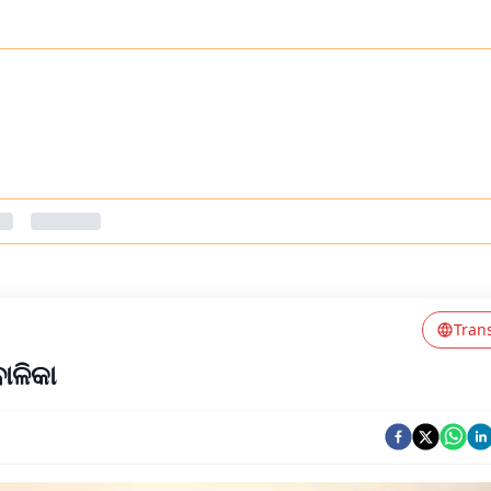
Tran
ାଳିକା