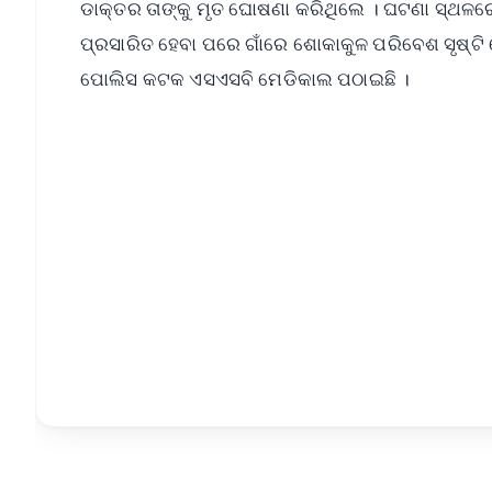
ଡାକ୍ତର ତାଙ୍କୁ ମୃତ ଘୋଷଣା କରିଥିଲେ । ଘଟଣା ସ୍ଥଳ
ପ୍ରସାରିତ ହେବା ପରେ ଗାଁରେ ଶୋକାକୁଳ ପରିବେଶ ସୃଷ୍ଟି 
ପୋଲିସ କଟକ ଏସଏସବି ମେଡିକାଲ ପଠାଇଛି ।
📱 Get Argus News App
📰 60 Word News
🎬 Argus Podcast
🔔 Free Notification Alerts
Download Free:
Android - Scan QR
i