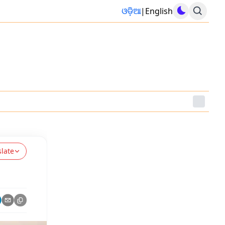
ଓଡ଼ିଆ
|
English
slate