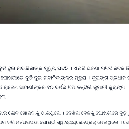
ୁଡି ଦୁଇ ନାବାଳିକାଙ୍କ ମୃତ୍ୟୁ ଘଟିଛି । ଏଭଳି ଘଟଣା ଘଟିଛି କଟକ ଜ
ପୋଖରୀରେ ବୁଡି ଦୁଇ ନାବାଳିକାଙ୍କର ମୃତ୍ୟୁ । କୁରାଙ୍ଗ ପ୍ରଧାନ 
ାଜେଶ ସାହାଣୀଙ୍କର ୧୦ ବର୍ଷର ଝିଅ ନନ୍ଦିନୀ କୁମାରୀ କୁରାଙ୍ଗ
ିଲେ ।
ରିବାର ଲୋକ ଖୋଜବାକୁ ଯାଇଥିଲେ । ଦେଖିଲା ବେଳକୁ ପୋଖରୀରେ ବୁଡ଼
ଧାର କରି ମହିଧରପଡା ଗୋଷ୍ଠୀ ସ୍ୱାସ୍ଥ୍ୟକେନ୍ଦ୍ରକୁ ନେଇଥିଲେ ।‌ ସ