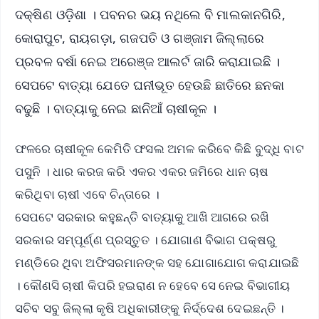
ଦକ୍ଷିଣ ଓଡ଼ିଶା । ପବନର ଭୟ ନଥିଲେ ବି ମାଲକାନଗିରି,
କୋରାପୁଟ, ରାୟଗଡ଼ା, ଗଜପତି ଓ ଗଞ୍ଜାମ ଜିଲ୍ଲାରେ
ପ୍ରବଳ ବର୍ଷା ନେଇ ଅରେଞ୍ଜ ଆଲର୍ଟ ଜାରି କରାଯାଇଛି ।
ସେପଟେ ବାତ୍ୟା ଯେତେ ଘନୀଭୂତ ହେଉଛି ଛାତିରେ ଛନକା
ବଢୁଛି । ବାତ୍ୟାକୁ ନେଇ ଛାନିଆଁ ଚାଷୀକୂଳ ।
ଫଳରେ ଚାଷୀକୂଳ କେମିତି ଫସଲ ଅମଳ କରିବେ କିଛି ବୁଦ୍ଧି ବାଟ
ପସୁନି । ଧାର କରଜ କରି ଏକର ଏକର ଜମିରେ ଧାନ ଚାଷ
କରିଥିବା ଚାଷୀ ଏବେ ଚିନ୍ତାରେ ।
ସେପଟେ ସରକାର କହୁଛନ୍ତି ବାତ୍ୟାକୁ ଆଖି ଆଗରେ ରଖି
ସରକାର ସମ୍ପୂର୍ଣ୍ଣ ପ୍ରସ୍ତୁତ । ଯୋଗାଣ ବିଭାଗ ପକ୍ଷରୁ
ମଣ୍ଡିରେ ଥିବା ଅଫିସରମାନଙ୍କ ସହ ଯୋଗାଯୋଗ କରାଯାଇଛି
। କୌଣସି ଚାଷୀ କିପରି ହଇରାଣ ନ ହେବେ ସେ ନେଇ ବିଭାଗୀୟ
ସଚିବ ସବୁ ଜିଲ୍ଲା କୃଷି ଅଧିକାରୀଙ୍କୁ ନିର୍ଦ୍ଦେଶ ଦେଇଛନ୍ତି ।