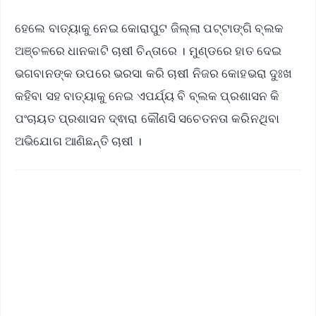
ହେଲେ ବାତ୍ୟାକୁ ନେଇ କୋରାପୁଟ ଜିଲ୍ଲା ପଟ୍ଟାଙ୍ଗି ବ୍ଲକ
ଅଞ୍ଚଳରେ ଧାନକାଟି ଚାଷୀ ଚିନ୍ତାରେ । ମୁଣ୍ଡରେ ହାତ ଦେଇ
ଭଗବାନଙ୍କ ଉପରେ ଭରସା କରି ଚାଷୀ ନିଜର କୋହଭରା ଦୁଃଖ
କହିବା ସହ ବାତ୍ୟାକୁ ନେଇ ଏପର୍ଯ୍ୟ ବି ବ୍ଲକ ପ୍ରଶାସନ କି
ପଂଚାୟତ ପ୍ରଶାସନ ଦ୍ଵାରା କୌଣସି ସଚେତନତା କରିନଥିବା
ଅଭିଯୋଗ ଆଣିଛନ୍ତି ଚାଷୀ ।