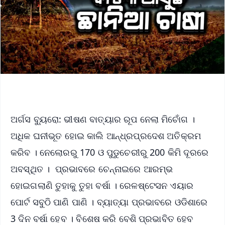
ଅର୍ଗସ ବ୍ୟୁରୋ: ଭୀଷଣ ବାତ୍ୟାର ରୂପ ନେଲା ମିଚୋଁଗ ।
ଅଧିକ ଘନୀଭୂତ ହୋଇ କାଲି ଆନ୍ଧ୍ରପ୍ରଦେଶ ଅତିକ୍ରମ
କରିବ । ନେଲୋରରୁ 170 ଓ ପୁଡୁଚେରୀରୁ 200 କିମି ଦୂରରେ
ଅବସ୍ଥିତ । ପ୍ରଭାବରେ ଚେନ୍ନାଇରେ ଆରମ୍ଭ
ହୋଇଗଲାଣି ତୁହାକୁ ତୁହା ବର୍ଷା । ରେଳଷ୍ଟେସନ ଏୟାର
ପୋର୍ଟ ସବୁଠି ପାଣି ପାଣି । ବ୍ୟାତ୍ୟା ପ୍ରଭାବରେ ଓଡିଶାରେ
3 ଦିନ ବର୍ଷା ହେବ । ବିଶେଷ କରି ବେଶି ପ୍ରଭାବିତ ହେବ