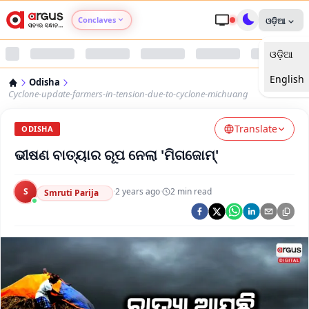
Conclaves
ଓଡ଼ିଆ
ଓଡ଼ିଆ
Argus Agri Vikas
English
Odisha
Argus Nari Shakti
Cyclone-update-farmers-in-tension-due-to-cyclone-michuang
Translate
Argus Education Next
ODISHA
ଭୀଷଣ ବାତ୍ୟାର ରୂପ ନେଲା 'ମିଗଜୋମ୍'
Argus Health Connect
S
·
2 years ago
·
2
min read
Smruti Parija
Argus Swaad Odisha
Argus Chalo Dekhein Apna Desh