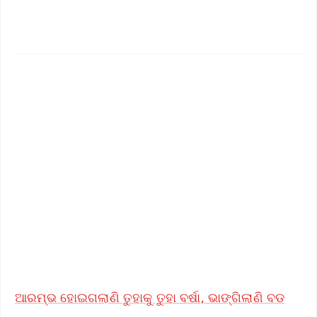
✨
📱 Get Argus News App
📰 60 Word News
🎬 Argus Podcast
📺 Live TV and Breaking News
🔔 Free Notification Alerts
Download Free:
Android - Scan QR
iOS - Scan QR
ଆରମ୍ଭ ହୋଇଗଲାଣି ତୁହାକୁ ତୁହା ବର୍ଷା, ଭାଙ୍ଗିଲାଣି ବଡ