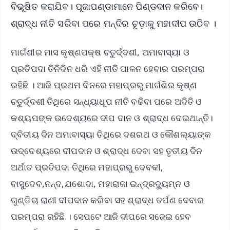
ବିଭୂଷିତ କରାଯିବ। ପୂଜାପଣ୍ଡାମାନେ ପିଣ୍ଡଦାନ କରିବେ।
ଶ୍ରାଦ୍ଧ ନୀତି ସରିବା ପରେ ମନ୍ଦିର ଚୂଡ଼ାକୁ ମହାଦୀପ ଉଠିବ ।
ମାର୍ଗଶୀର ମାସ କୃଷ୍ଣପକ୍ଷ ଚତୁର୍ଦ୍ଦଶୀ, ଅମାବାସ୍ୟା ଓ
ପ୍ରତିପଦା ତିନିଦିନ ଧରି ଏହି ନୀତି ପାଳନ ହେବାର ପରମ୍ପରା
ରହିଛି । ଆଜି ପ୍ରଥମ ଦିନରେ ମହାପ୍ରଭୁ ମାର୍ଗଶିର କୃଷ୍ଣ
ଚତୁର୍ଦ୍ଦଶୀ ତିଥିରେ ସନ୍ଧ୍ୟାଧୂପ ନୀତି ବଢିବା ପରେ ଅଦିତି ଓ
କଶ୍ୟପଙ୍କ ଉଦେଶ୍ୟରେ ଦୀପ ଦାନ ଓ ଶ୍ରାଦ୍ଧ ଦେଇଥାନ୍ତି।
ଦ୍ବିତୀୟ ଦିନ ଅମାବାସ୍ୟା ତିଥିରେ ଦଶରଥ ଓ କୌଶଲ୍ୟାଙ୍କ
ଉଦ୍ଦେଶ୍ୟରେ ଦୀପଦାନ ଓ ଶ୍ରାଦ୍ଧ ଦେବା ସହ ତୃତୀୟ ଦିନ
ଅର୍ଥାତ ପ୍ରତିପଦା ତିଥିରେ ମହାପ୍ରଭୁ ଦେବକୀ,
ବାସୁଦେବ,ନନ୍ଦ,ଯଶୋଦା, ମହାରାଜା ଇନ୍ଦ୍ରଦ୍ୟୁମ୍ନ ଓ
ଗୁଣ୍ଡିଚା ରାଣୀ ଦୀପଦାନ କରିବା ସହ ଶ୍ରାଦ୍ଧ ତର୍ପଣ ଦେବାର
ପରମ୍ପରା ରହିଛି । ସେପଟେ ଆଜି ଦୀପରେ ସଜେଇ ହେବ