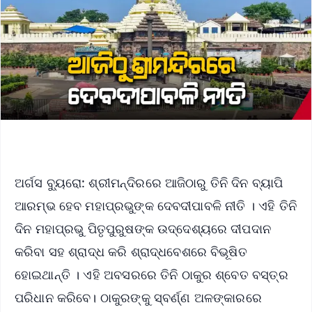
ଅର୍ଗସ ବ୍ୟୁରୋ: ଶ୍ରୀମନ୍ଦିରରେ ଆଜିଠାରୁ ତିନି ଦିନ ବ୍ୟାପି
ଆରମ୍ଭ ହେବ ମହାପ୍ରଭୁଙ୍କ ଦେବଦୀପାବଳି ନୀତି । ଏହି ତିନି
ଦିନ ମହାପ୍ରଭୁ ପିତୃପୁରୁଷଙ୍କ ଉଦ୍ଦେଶ୍ୟରେ ଦୀପଦାନ
କରିବା ସହ ଶ୍ରାଦ୍ଧ କରି ଶ୍ରାଦ୍ଧବେଶରେ ବିଭୂଷିତ
ହୋଇଥାନ୍ତି । ଏହି ଅବସରରେ ତିନି ଠାକୁର ଶ୍ବେତ ବସ୍ତ୍ର
ପରିଧାନ କରିବେ। ଠାକୁରଙ୍କୁ ସ୍ବର୍ଣ୍ଣ ଅଳଙ୍କାରରେ