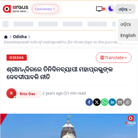
Conclaves
ଓଡ଼ିଆ
ଓଡ଼ିଆ
Argus Agri Vikas
English
Odisha
Argus Nari Shakti
Devadeepavali-nitti-of-mahaprabhu-for-three-days-in-the-puri-temple
Translate
Argus Education Next
ODISHA
ଶ୍ରୀମନ୍ଦିରରେ ତିନିଦିନବ୍ୟାପୀ ମହାପ୍ରଭୁଙ୍କ
Argus Health Connect
ଦେବଦୀପାବଳି ନୀତି
Argus Swaad Odisha
R
·
2 years ago
·
1
min read
Ritu Das
Argus Chalo Dekhein Apna Desh