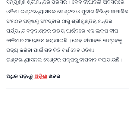
ସମ୍ପୂର୍ଣ୍ଣ ଶ୍ରୀମନ୍ଦିର ପରିସର । ଦେବ ଦୀପାବଳୀ ଅବସରରେ
ଓଡିଶା ଇଣ୍ଟରନ୍ୟାସନଲ ସେଣ୍ଟର ଓ ପୁରୀର ବିଭିନ୍ନ ସାମାଜିକ
ସଂଗଠନ ପକ୍ଷରୁ ସିଂହଦ୍ବାର ଠାରୁ ଶ୍ରୀଗୁଣ୍ଡିଚା ମନ୍ଦିର
ପର୍ଯ୍ୟନ୍ତ ବଡ଼ଦାଣ୍ଡର ଉଭୟ ପାର୍ଶ୍ବରେ ଏକ ଲକ୍ଷ ଦୀପ
ଜାଳିବାର ଅୟୋଜନ କରାଯାଇଛି । ଦେବ ଦୀପାବଳୀ ଉତ୍ସବକୁ
ଭବ୍ୟ କରିବା ପାଇଁ ଗତ କିଛି ବର୍ଷ ହେବ ଓଡିଶା
ଇଣ୍ଟରନ୍ୟାସନଲ ସେଣ୍ଟର ପକ୍ଷରୁ ଦୀପଦାନ କରାଯାଉଛି।
ଅଧିକ ପଢ଼ନ୍ତୁ
ଓଡ଼ିଶା
ଖବର