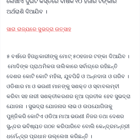
ଲେଖାଏଁ ଦୁଇଟି କିସ୍ତିରେ ବାର୍ଷିକ ୧୦ ହଜାର ଟଙ୍କାର
ଅର୍ଥରାଶି ଦିଆଯିବ ।
ସାରା ରାଜ୍ୟରେ ସୁଭଦ୍ରା ଉତ୍ସାହ
୫ ବର୍ଷରେ ହିତାଧିକାରୀଙ୍କୁ ମୋଟ୍ ୫୦ହଜାର ଟଙ୍କା ଦିଆଯିବ ।
ମୋଦିଙ୍କ ପ୍ରାଥମିକତା ତାଲିକାରେ ସର୍ବାଗ୍ରେ ରହିଛନ୍ତି
ଦେଶର କୋଟି କୋଟି ମହିଳା, ଯୁବପିଢି ଓ ଅନ୍ନଦାତା ଓ ଗରିବ ।
ଓଡିଶାର ମା ଓ ଭଉଣୀ ମାନଙ୍କୁ ସଶକ୍ତ ଓ ସ୍ବାବଲମ୍ବୀ
କରିବା ସହ ନାରୀ ସଶକ୍ତୀକରଣର ନୂଆ ପ୍ରତୀକ ହେବ ସୁଭଦ୍ରା
ଯୋଜନା । ସୁଭଦ୍ରା ଯୋଜନାର ଲାଭ ଓ ଉପଯୋଗିତାକୁ
ପୁଞ୍ଜିକରି କୋଟିଏ ଓଡିଆ ମାଆ ଭଉଣୀ ନିଜର ତଥା ଦେଶର
ସୁନ୍ଦର ଭବିଷ୍ୟତ ଗଠନ କରିପାରିବେ ବୋଲି କେନ୍ଦ୍ରମନ୍ତ୍ରୀ
ଧର୍ମେନ୍ଦ୍ର ପ୍ରଧାନ ଉଲ୍ଲେଖ କରିଛନ୍ତି ।