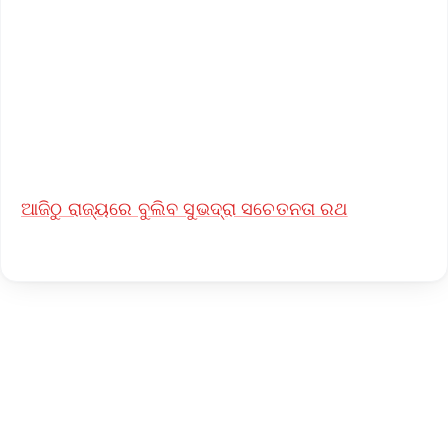
🔔 Free Notification Alerts
Download Free:
Android - Scan QR
iOS - Scan QR
ଆଜିଠୁ ରାଜ୍ୟରେ ବୁଲିବ ସୁଭଦ୍ରା ସଚେତନତା ରଥ