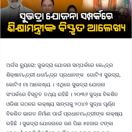
ଅର୍ଗସ ବ୍ୟୁରୋ: ସୁଭଦ୍ରା ଯୋଜନା ସମ୍ପର୍କରେ କେନ୍ଦ୍ର
ଶିକ୍ଷାମନ୍ତ୍ରୀ ଧର୍ମେନ୍ଦ୍ର ପ୍ରଧାନଙ୍କ ଗୋଟିଏ ସୁଭଦ୍ରା,
କୋଟିଏ ମା ଆଲେଖ୍ୟ । ଏଥିରେ ସୁଭଦ୍ରା ଯୋଜନା
ସଂପର୍କରେ ବିସ୍ତୃତ ତଥ୍ୟ ରହିଛି । ୨୦୩୬ ସୁଦ୍ଧା ବିକଶିତ
ଓଡିଶା ଗଠନର ଲକ୍ଷ୍ୟ ସାଙ୍ଗକୁ ୨୦୪୭ ସୁଦ୍ଧା ପୂର୍ଣ୍ଣ
ବିକଶିତ ଭାରତ ନିର୍ମାଣ ପାଇଁ ପ୍ରଧାନମନ୍ତ୍ରୀଙ୍କ ଲକ୍ଷ୍ୟ
ରହିଛି । ସୁଭଦ୍ରା ଯୋଜନାରେ ଜଣ ପିଛା ୫ହଜାର ଟଙ୍କା