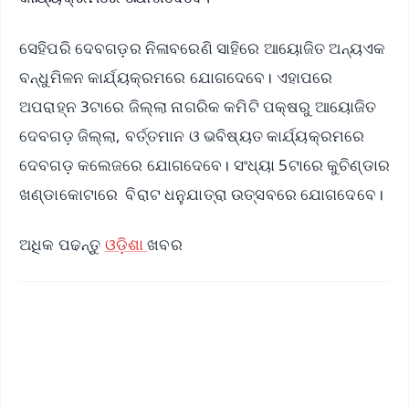
ସେହିପରି ଦେବଗଡ଼ର ନିଳାବରେଣି ସାହିରେ ଆୟୋଜିତ ଅନ୍ୟଏକ
ବନ୍ଧୁମିଳନ କାର୍ଯ୍ୟକ୍ରମରେ ଯୋଗଦେବେ। ଏହାପରେ
ଅପରାହ୍ନ 3ଟାରେ ଜିଲ୍ଲା ନାଗରିକ କମିଟି ପକ୍ଷରୁ ଆୟୋଜିତ
ଦେବଗଡ଼ ଜିଲ୍ଲା, ବର୍ତ୍ତମାନ ଓ ଭବିଷ୍ୟତ କାର୍ଯ୍ୟକ୍ରମରେ
ଦେବଗଡ଼ କଲେଜରେ ଯୋଗଦେବେ। ସଂଧ୍ୟା 5ଟାରେ କୁଚିଣ୍ଡାର
ଖଣ୍ଡାକୋଟାରେ ବିରାଟ ଧନୁଯାତ୍ରା ଉତ୍ସବରେ ଯୋଗଦେବେ।
ଅଧିକ ପଢନ୍ତୁ
ଓଡ଼ିଶା
ଖବର