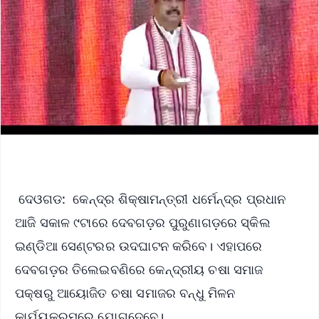
ଦେଓଗଡ: କେନ୍ଦ୍ର ଶିକ୍ଷାମନ୍ତ୍ରୀ ଧର୍ମେନ୍ଦ୍ର ପ୍ରଧାନ
ଆଜି ସକାଳ ୯ଟାରେ ଦେବଗଡ଼ର ପୁରୁଣାଗଡ଼ରେ ସ୍କିଲ
ଇଣ୍ଡିଆ ସେଣ୍ଟରର ଉଦଘାଟନ କରିବେ। ଏହାପରେ
ଦେବଗଡ଼ର ତିଲେଇବଣିରେ କେନ୍ଦ୍ରୀୟ ଚଷା ସମାଜ
ପକ୍ଷରୁ ଆୟୋଜିତ ଚଷା ସମାଜର ବନ୍ଧୁ ମିଳନ
କାର୍ଯ୍ୟକ୍ରମରେ ଯୋଗଦେବେ।