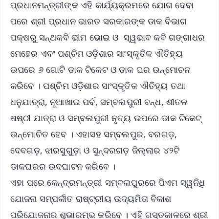
ପ୍ରଧାନମନ୍ତ୍ରୀଙ୍କ ଏହି କାର୍ଯ୍ୟକ୍ରମରେ ଯୋଗ ଦେବା
ପରେ ଶ୍ରୀ ପ୍ରଧାନ ଭାରତ ସରକାରଙ୍କ ଡାକ ବିଭାଗ
ପକ୍ଷରୁ ସନ୍ଥକବି ଭୀମ ଭୋଇ ଓ ସ୍ୱଭାବ କବି ଗଙ୍ଗାଧର
ମେହେର ଏବଂ ପଶ୍ଚିମ ଓଡ଼ିଶାର ସାଂସ୍କୃତିକ ଐତିହ୍ୟ
ଉପରେ ୬ ଗୋଟି ଡାକ ଟିକେଟ ଓ ଡାକ ଘର ଉନ୍ମୋଚନ
କରିବେ । ପଶ୍ଚିମ ଓଡ଼ିଶାର ସାଂସ୍କୃତିକ ଐତିହ୍ୟ ତଥା
ଧନୁଯାତ୍ରା, ନୂଆଖାଇ ପର୍ବ, ସମ୍ବଲପୁରୀ ବନ୍ଧ, ଶୀତଳ
ଷଷ୍ଠୀ ଯାତ୍ରା ଓ ସମ୍ବଲପୁରୀ ନୃତ୍ୟ ଉପରେ ଡାକ ଟିକେଟ୍
ଉନ୍ମୋଚିତ ହେବ । ଏହାସହ ସମ୍ବଲପୁର, ବରଗଡ଼,
ଦେବଗଡ଼, ଝାରସୁଗୁଡ଼ା ଓ ସୁନ୍ଦରଗଡ଼ ଜିଲ୍ଲାର ୪୨ଟି
ଡାକଘରର ଉଦଘାଟନ କରିବେ ।
ଏହା ପରେ କେନ୍ଦ୍ରମନ୍ତ୍ରୀ ସମ୍ବଲପୁରରେ ପିଏମ ସ୍ୱନିଧି
ଯୋଜନା ସମ୍ପର୍କୀତ ରାଷ୍ଟ୍ରୀୟ ଉଦ୍ୟମିତା ବିକାଶ
ପରିଯୋଜନାର ଶୁଭାରମ୍ଭ କରିବେ । ଏହି ଗସ୍ତକାଳରେ ଶ୍ରୀ