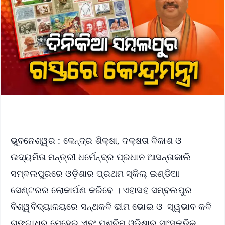
ଭୁବନେଶ୍ୱର : କେନ୍ଦ୍ର ଶିକ୍ଷା, ଦକ୍ଷତା ବିକାଶ ଓ
ଉଦ୍ୟମିତା ମନ୍ତ୍ରୀ ଧର୍ମେନ୍ଦ୍ର ପ୍ରଧାନ ଆସନ୍ତାକାଲି
ସମ୍ବଲପୁରରେ ଓଡ଼ିଶାର ପ୍ରଥମ ସ୍କିଲ୍ ଇଣ୍ଡିଆ
ସେଣ୍ଟରର ଲୋକାର୍ପଣ କରିବେ । ଏହାସହ ସମ୍ବଲପୁର
ବିଶ୍ୱବିଦ୍ୟାଳୟରେ ସନ୍ଥକବି ଭୀମ ଭୋଇ ଓ ସ୍ୱଭାବ କବି
ଗଙ୍ଗାଧର ମେହେର ଏବଂ ପଶ୍ଚିମ ଓଡ଼ିଶାର ସାଂସ୍କୃତିକ