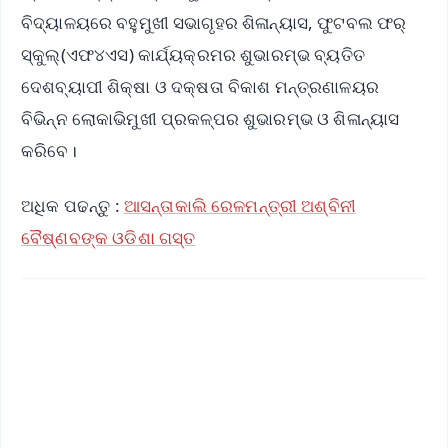
ବିଦ୍ୟାଳୟରେ ବହୁମୁଖୀ ସଭାଗୃହର ଶିଳାନ୍ୟାସ, ଫୁଟବଲ ଫର୍
ସ୍କୁଲ୍(ଏଫ୪ଏସ) କାର୍ଯ୍ୟକ୍ରମର ଶୁଭାରମ୍ଭ ବ୍ୟତିତ
ଦେଶବ୍ୟାପୀ ଶିକ୍ଷା ଓ ଦକ୍ଷତା ବିକାଶ ମନ୍ତ୍ରଣାଳୟର
ବିଭିନ୍ନ ଲୋକାଭିମୁଖୀ ପ୍ରକଳ୍ପର ଶୁଭାରମ୍ଭ ଓ ଶିଳାନ୍ୟାସ
କରିବେ।
ଅଧିକ ପଢନ୍ତୁ :
ଆସନ୍ତାକାଲି ରେଳମନ୍ତ୍ରୀ ଅଶ୍ବିନୀ
ବୈଷ୍ଣବଙ୍କ ଓଡିଶା ଗସ୍ତ