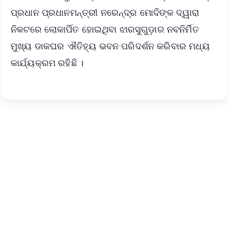
ପ୍ରଧାନ ପ୍ରଧାନମନ୍ତ୍ରୀ ନରେନ୍ଦ୍ର ମୋଦିଙ୍କ ଦ୍ୱାରା
ନିକଟରେ ଲୋକାର୍ପିତ ହୋଇଥିବା ଝାରସୁଗୁଡ଼ାର ନବନିର୍ମିତ
ମୁଖ୍ୟ ଡାକଘର ଐତିହ୍ୟ ଭବନ ପରିଦର୍ଶନ କରିବାର ମଧ୍ୟ
କାର୍ଯ୍ୟକ୍ରମ ରହିଛି ।