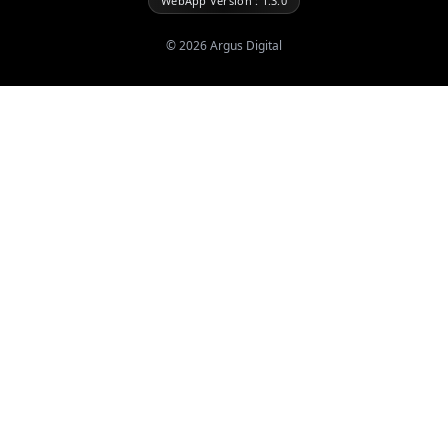
WebApp Version : 1.3.0
©
2026
Argus Digital