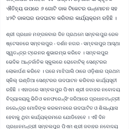
ଐତିହ୍ୟ ଉପରେ ୬ ଗୋଟି ଡାକ ଟିକେଟର ଉନ୍ମୋଚନ ସହ
୪୨ଟି ଡାକଘର ଉଦଘାଟନ କରିବାର କାର୍ଯ୍ୟକ୍ରମ ରହିଛି ।
ଶ୍ରୀ ପ୍ରଧାନ ମଙ୍ଗଳବାର ଦିନ ପ୍ରଥମେ ସମ୍ବଲପୁର ରେଳ
ଷ୍ଟେସନରେ ସମ୍ବଲପୁର - ଦର୍ଶନ ନଗର - ସମ୍ବଲପୁର ଆସ୍ଥା
ସ୍ୱତନ୍ତ୍ର ଟ୍ରେନର ଶୁଭାରମ୍ଭ କରିବେ । ସମ୍ବଲପୁର
ଭେଦିକ ଆନ୍ତର୍ଜାତିକ ସ୍କୁଲରେ ରୋବୋଟିକ୍ ସେଣ୍ଟରର
ଲୋକାର୍ପଣ କରିବେ । ପରେ ମାଝିପାଲି ଠାରେ ଓଡ଼ିଶାର ପ୍ରଥମ
ସ୍କିଲ୍ ଇଣ୍ଡିଆ ସେଣ୍ଟରର ଉଦଘାଟନ କରିବାର କାର୍ଯ୍ୟସୂଚୀ
ରହିଛି । ଏହାପରେ ସମ୍ବଲପୁର ପିଏମ ଶ୍ରୀ ଜବାହର ନବୋଦୟ
ବିଦ୍ୟାଳୟରୁ ଭିଡିଓ କନଫରେନ୍ସିଂ ଜରିଆରେ ପ୍ରଧାନମନ୍ତ୍ରୀ
ନରେନ୍ଦ୍ର ମୋଦିଙ୍କ କରକମଳରେ ଉଦଘାଟିତ ଓ ଶିଳାନ୍ୟାସ
ହେବାକୁ ଥିବା କାର୍ଯ୍ୟକ୍ରମରେ ଯୋଡିହେବେ । ଏହି ଦିନ
ପ୍ରଧାନମନ୍ତ୍ରୀ ସମ୍ବଲପୁର ପିଏମ ଶ୍ରୀ ଜବାହର ନବୋଦୟ