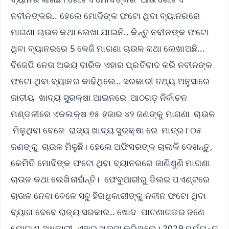
ନବୀନଙ୍କର.. ହେଲେ ମୋଦିଙ୍କ ଫଟୋ ଥିବା ବ୍ୟାନରରେ
ମାଗଣା ଚାଉଳ କଥା ଲେଖା ଯାଇନି.. କିନ୍ତୁ ନବୀନଙ୍କ ଫଟୋ
ଥିବା ବ୍ୟାନରରେ 5 କେଜି ମାଗଣା ଚାଉଳ କଥା ଲେଖାଅଛି...
ବିଜେପି ନେତା ଅଭୟ ବାରିକ ଏହାର ପ୍ରତିବାଦ କରି ନବୀନଙ୍କ
ଫଟୋ ଥିବା ବ୍ୟାନର କାଢିଥିଲେ.. ସରକାରୀ ତଥ୍ୟ ଅନୁସାରେ
ଜାତୀୟ ଖାଦ୍ୟ ସୁରକ୍ଷା ଆଇନରେ ଆଠଗଡ଼ ନିର୍ବାଚନ
ମଣ୍ଡଳୀରେ ଏକଲକ୍ଷ ୭୫ ହଜାର ୪୨ ଜଣଙ୍କୁ ମାଗଣା ଚାଉଳ
ମିଳୁଥିବା ବେଳେ ରାଜ୍ୟ ଖାଦ୍ୟ ସୁରକ୍ଷା ରେ ମାତ୍ର ୮୦୫
ଜଣଙ୍କୁ ଚାଉଳ ମିଳୁଛି। ହେଲେ ଅଫିସରଙ୍କ ଚାଲାକି ଦେଖନ୍ତୁ,
କେମିତି ମୋଦିଙ୍କ ଫଟୋ ଥିବା ବ୍ୟାନରରେ ଜାଣିଶୁଣି ମାଗଣା
ଚାଉଳ କଥା ଲେଖିନାହାଁନ୍ତି। ଫେବୁଆରୀରୁ ଡିଲର ପଏଣ୍ଟରେ
ଚାଉଳ ନେବା ବେଳେ ସବୁ ହିତାଧିକାରୀଙ୍କୁ ନବୀନ ଫଟୋ ଥିବା
ବ୍ୟାଗ ଦେବେ ରାଜ୍ୟ ସରକାର.. ଖୋଦ ପାଟଣାଗଡର ଜଣେ
ଯୋଗାଣ ଅଧିକାରୀ ଏହାର ଖୁଲସା କରିଥିଲେ। 2029 ପର୍ଯ୍ୟନ୍ତ