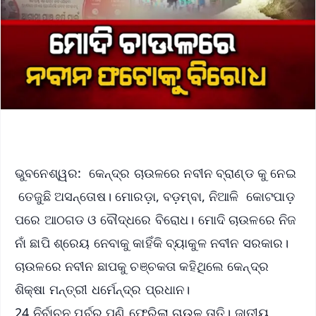
ଭୁବନେଶ୍ୱର: କେନ୍ଦ୍ର ଚାଉଳରେ ନବୀନ ବ୍ରାଣ୍ଡ କୁ ନେଇ
ତେଜୁଛି ଅସନ୍ତୋଷ। ମୋରଡ଼ା, ବଡ଼ମ୍ବା, ନିଆଳି କୋଟପାଡ଼
ପରେ ଆଠଗଡ ଓ ବୌଦ୍ଧରେ ବିରୋଧ। ମୋଦି ଚାଉଳରେ ନିଜ
ନାଁ ଛାପି ଶ୍ରେୟ ନେବାକୁ କାହିଁକି ବ୍ୟାକୁଳ ନବୀନ ସରକାର।
ଚାଉଳରେ ନବୀନ ଛାପକୁ ଚଞ୍ଚକତା କହିଥିଲେ କେନ୍ଦ୍ର
ଶିକ୍ଷା ମନ୍ତ୍ରୀ ଧର୍ମେନ୍ଦ୍ର ପ୍ରଧାନ।
24 ନିର୍ବାଚନ ପୂର୍ବରୁ ପୁଣି ଫେରିଲା ଚାଉଳ ତାତି। ଜାତୀୟ