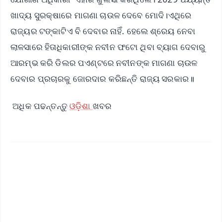
ଖାଦ୍ୟ ସୁରକ୍ଷାରେ ମାଗଣା ଚାଉଳ ଦେବେ ମୋଦି।ଏଥିରେ
ରାଜ୍ୟର ଟଙ୍କାଟିଏ ବି ଦେବାର ନାହିଁ. ହେଲେ ଶ୍ରେୟ ନେବା
ଲାଳସାରେ ହିତାଧିକାରୀଙ୍କ ନବୀନ ଫଟୋ ଥିବା ବ୍ୟାଗ ଦେବାରୁ
ଆରମ୍ଭ କରି ଡିଲର ପଏଣ୍ଟରେ ନବୀନଙ୍କ ମାଗଣା ଚାଉଳ
ଦେବାର ପ୍ରଚାରକୁ ଜୋରଦାର କରିଛନ୍ତି ରାଜ୍ୟ ସରକାର॥
ଅଧିକ ପଢନ୍ତନ୍ତୁ
ଓଡ଼ିଶା
ଖବର