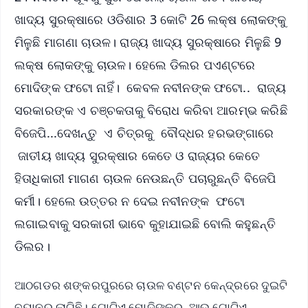
ଖାଦ୍ୟ ସୁରକ୍ଷାରେ ଓଡିଶାର 3 କୋଟି 26 ଲକ୍ଷ ଲୋକଙ୍କୁ
ମିଳୁଛି ମାଗଣା ଚାଉଳ। ରାଜ୍ୟ ଖାଦ୍ୟ ସୁରକ୍ଷାରେ ମିଳୁଛି 9
ଲକ୍ଷ ଲୋକଙ୍କୁ ଚାଉଳ। ହେଲେ ଡିଲର ପଏଣ୍ଟରେ
ମୋଦିଙ୍କ ଫଟୋ ନାହିଁ। କେବଳ ନବୀନଙ୍କ ଫଟୋ.. ରାଜ୍ୟ
ସରକାରଙ୍କ ଏ ଚଞ୍ଚକତାକୁ ବିରୋଧ କରିବା ଆରମ୍ଭ କରିଛି
ବିଜେପି...ଦେଖନ୍ତୁ ଏ ଚିତ୍ରକୁ ବୌଦ୍ଧର ହରଭଙ୍ଗାରେ
ଜାତୀୟ ଖାଦ୍ୟ ସୁରକ୍ଷାର କେତେ ଓ ରାଜ୍ୟର କେତେ
ହିତାଧିକାରୀ ମାଗଣ ଚାଉଳ ନେଉଛନ୍ତି ପଚାରୁଛନ୍ତି ବିଜେପି
କର୍ମୀ। ହେଲେ ଉତ୍ତର ନ ଦେଇ ନବୀନଙ୍କ ଫଟୋ
ଲଗାଇବାକୁ ସରକାରୀ ଭାବେ କୁହାଯାଇଛି ବୋଲି କହୁଛନ୍ତି
ଡିଲର।
ଆଠଗଡର ଶଙ୍କରପୁରରେ ଚାଉଳ ବଣ୍ଟନ କେନ୍ଦ୍ରରେ ଦୁଇଟି
ବ୍ୟାନର ଲାଗିଛି। ଗୋଟିଏ ମୋଦିଙ୍କର ଆଉ ଗୋଟିଏ