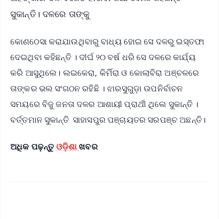
ସୁକାନ୍ତି। ଦଳରେ ତାଙ୍କୁ
କୋଣଠେସା କରାଯାଉଥିବାରୁ ବାଧ୍ୟ ହୋଇ ସେ ଦଳରୁ ଇସ୍ତଫା
ଦେଇଥିବା କହିଛନ୍ତି । ଦୀର୍ଘ ୨୦ ବର୍ଷ ଧରି ସେ ଦଳରେ କାର୍ଯ୍ୟ
କରି ଆସୁଥିଲେ। ଲଇକେରା, କିର୍ମିରା ଓ କୋଲାବିରା ଅଞ୍ଚଳରେ
ତାଙ୍କର ଭଲ ସଂଗଠନ ରହିଛି । ଝାରସୁଗୁଡ଼ା ଉପନିର୍ବାଚନ
ସମୟରେ ବିଜୁ ଜନତା ଦଳର ଆଶାୟୀ ପ୍ରାର୍ଥୀ ଥିଲେ ସୁକାନ୍ତି ।
ବର୍ତ୍ତମାନ ସୁକାନ୍ତି ସାହାସପୁର ପଞ୍ଚାୟତର ସରପଞ୍ଚ ଅଛନ୍ତି।
ଅଧିକ ପଢ଼ନ୍ତୁ
ଓଡ଼ିଶା
ଖବର