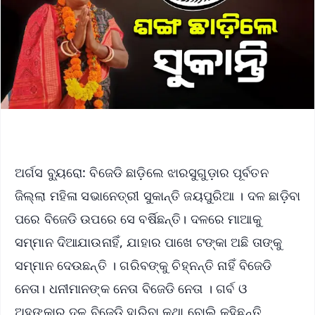
ଅର୍ଗସ ବ୍ୟୁରୋ: ବିଜେଡି ଛାଡ଼ିଲେ ଝାରସୁଗୁଡ଼ାର ପୂର୍ବତନ
ଜିଲ୍ଲା ମହିଳା ସଭାନେତ୍ରୀ ସୁକାନ୍ତି ଜୟପୁରିଆ । ଦଳ ଛାଡ଼ିବା
ପରେ ବିଜେଡି ଉପରେ ସେ ବର୍ଷିଛନ୍ତି। ଦଳରେ ମାଆକୁ
ସମ୍ମାନ ଦିଆଯାଉନାହିଁ, ଯାହାର ପାଖେ ଟଙ୍କା ଅଛି ତାଙ୍କୁ
ସମ୍ମାନ ଦେଉଛନ୍ତି । ଗରିବଙ୍କୁ ଚିହ୍ନନ୍ତି ନାହିଁ ବିଜେଡି
ନେତା। ଧନୀମାନଙ୍କ ନେତା ବିଜେଡି ନେତା । ଗର୍ବ ଓ
ଅହଙ୍କାର ଦଳ ବିଜେଡି ହାରିବା କଥା ବୋଲି କହିଛନ୍ତି