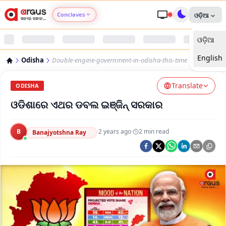
Conclaves
ଓଡ଼ିଆ
ଓଡ଼ିଆ
Argus Agri Vikas
English
Odisha
Double-engine-government-in-odisha-this-time
Argus Nari Shakti
Translate
ODISHA
Argus Education Next
ଓଡିଶାରେ ଏଥର ଡବଲ ଇଞ୍ଜିନ୍ ସରକାର
Argus Health Connect
B
·
2 years ago
·
2
min read
Banajyotshna Ray
Argus Swaad Odisha
Argus Chalo Dekhein Apna Desh