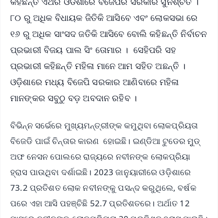
କହିଛନ୍ତି ଏଥର ଓଡିଶାରେ ବିଜେପିର ସରକାର ସୁନିଶ୍ଚିତ ।
୮୦ ରୁ ଅଧିକ ବିଧାୟକ ଜିତିକି ଆସିବେ ଏବଂ ଲୋକସଭା ରେ
୧୬ ରୁ ଅଧିକ ସାଂସଦ ଜତିକି ଆସିବେ ବୋଲି କହିଛନ୍ତି ନିର୍ବାଚନ
ପ୍ରଭାରୀ ବିଜୟ ପାଲ ସିଂ ତୋମାର । ସେହିପରି ସହ
ପ୍ରଭାରୀ କହିଛନ୍ତି ମହିଳା ମାନେ ଆମ ସହିତ ଅଛନ୍ତି ।
ଓଡ଼ିଶାରେ ମଧ୍ୟ ବିଜେପି ସରକାର ଆଣିବାରେ ମହିଳା
ମାନଙ୍କର ସବୁଠୁ ବଡ଼ ଅବଦାନ ରହିବ ।
ବିଭିନ୍ନ ସର୍ଭେରେ ମୁଖ୍ୟମନ୍ତ୍ରୀଙ୍କ କମୁଥିବା ଲୋକପ୍ରିୟତା
ବିଜେଡି ପାଇଁ ଚିନ୍ତାର କାରଣ ହୋଇଛି। ଇଣ୍ଡିଆ ଟୁଡେର ମୁ଼ଡ୍
ଅଫ ନେସନ ପୋଲରେ ରାଜ୍ୟରେ ନବୀନଙ୍କ ଲୋକପ୍ରିୟା
ହ୍ରାସ ପାଉଥିବା ଦର୍ଶାଇଛି। 2023 ଜାନୁୟାରୀରେ ଓଡ଼ିଶାରେ
73.2 ପ୍ରତିଶତ ଲୋକ ନବୀନଙ୍କୁ ପସନ୍ଦ କରୁଥିଲେ, ବର୍ଷକ
ପରେ ଏହା ଆସି ପହଞ୍ଚିଛି 52.7 ପ୍ରତିଶତରେ। ଅର୍ଥାତ 12