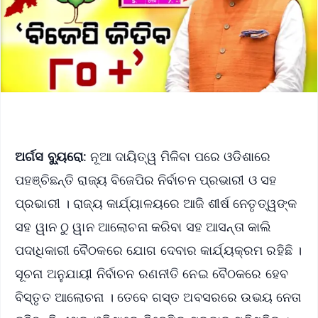
ଅର୍ଗସ ବ୍ୟୁରୋ
: ନୂଆ ଦାୟିତ୍ୱ ମିଳିବା ପରେ ଓଡିଶାରେ
ପହଞ୍ଚିଛନ୍ତି ରାଜ୍ୟ ବିଜେପିର ନିର୍ବାଚନ ପ୍ରଭାରୀ ଓ ସହ
ପ୍ରଭାରୀ । ରାଜ୍ୟ କାର୍ଯ୍ୟାଳୟରେ ଆଜି ଶୀର୍ଷ ନେତୃତ୍ୱଙ୍କ
ସହ ୱାନ ଠୁ ୱାନ ଆଲୋଚନା କରିବା ସହ ଆସନ୍ତା କାଲି
ପଦାଧିକାରୀ ବୈଠକରେ ଯୋଗ ଦେବାର କାର୍ଯ୍ୟକ୍ରମ ରହିଛି ।
ସୂଚନା ଅନୁଯାୟୀ ନିର୍ବାଚନ ରଣନୀତି ନେଇ ବୈଠକରେ ହେବ
ବିସ୍ତୃତ ଆଲୋଚନା । ତେବେ ଗସ୍ତ ଅବସରରେ ଉଭୟ ନେତା