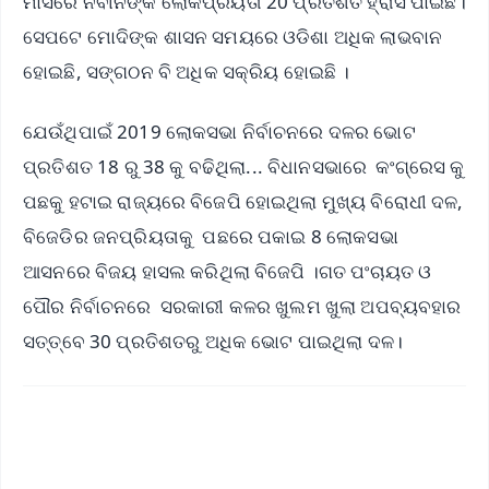
ମାସରେ ନବୀନଙ୍କ ଲୋକପ୍ରିୟତା 20 ପ୍ରତିଶତ ହ୍ରାସ ପାଇଛି।
ସେପଟେ ମୋଦିଙ୍କ ଶାସନ ସମୟରେ ଓଡିଶା ଅଧିକ ଲାଭବାନ
ହୋଇଛି, ସଙ୍ଗଠନ ବି ଅଧିକ ସକ୍ରିୟ ହୋଇଛି ।
ଯେଉଁଥିପାଇଁ 2019 ଲୋକସଭା ନିର୍ବାଚନରେ ଦଳର ଭୋଟ
ପ୍ରତିଶତ 18 ରୁ 38 କୁ ବଢିଥିଲା... ବିଧାନସଭାରେ କଂଗ୍ରେସ କୁ
ପଛକୁ ହଟାଇ ରାଜ୍ୟରେ ବିଜେପି ହୋଇଥିଲା ମୁଖ୍ୟ ବିରୋଧୀ ଦଳ,
ବିଜେଡିର ଜନପ୍ରିୟତାକୁ ପଛରେ ପକାଇ 8 ଲୋକସଭା
ଆସନରେ ବିଜୟ ହାସଲ କରିଥିଲା ବିଜେପି ।ଗତ ପଂଚାୟତ ଓ
ପୌର ନିର୍ବାଚନରେ ସରକାରୀ କଳର ଖୁଲମ ଖୁଲା ଅପବ୍ୟବହାର
ସତ୍ତ୍ବେ 30 ପ୍ରତିଶତରୁ ଅଧିକ ଭୋଟ ପାଇଥିଲା ଦଳ।