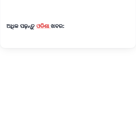
iOS - Scan QR
ଅଧିକ ପଢ଼ନ୍ତୁ
ଓଡିଶା
ଖବର: