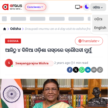
Conclaves
ଓଡ଼ିଆ
ଓଡ଼ିଆ
Argus Agri Vikas
English
Odisha
Draupadi-murmu-on-a-4-day-visit-to-odisha-from-today
Argus Nari Shakti
Translate
ODISHA
Argus Education Next
ଆଜିଠୁ ୪ ଦିନିଆ ଓଡ଼ିଶା ଗସ୍ତରେ ଦ୍ରୌପଦୀ ମୁର୍ମୁ
Argus Health Connect
S
·
2 years ago
·
1
min read
Swayangprajna Mishra
Argus Swaad Odisha
Argus Chalo Dekhein Apna Desh