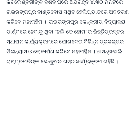
କିଚକେଶ୍ବରୀଙ୍କ ଦର୍ଶନ ପରେ ଅପରାହ୍ନ ୪.୩୦ ମିନିଟରେ
ରାଇରଙ୍ଗପୁର ଦାଣ୍ଡବୋଷ ସ୍ଥିତ ହେଲିପ୍ୟାଡରେ ଅବତରଣ
କରିବେ ମହାମହିମ । ରାଇରଙ୍ଗପୁର କେନ୍ଦ୍ରୀୟ ବିଦ୍ୟାଳୟ
ପାର୍ଶ୍ବରେ ହେବାକୁ ଥିବା "ହଲି ଡେ ହୋମ"ର ଭିତ୍ତିପ୍ରସ୍ତର
ସ୍ଥାପନ କାର୍ଯ୍ୟକ୍ରମରେ ଯୋଗଦେଇ ବିଭିନ୍ନ ପ୍ରକଳ୍ପର
ଶିଳାନ୍ୟାସ ଓ ଲୋକାର୍ପଣ କରିବେ ମହାମହିମ । ଆସନ୍ତାକାଲି
ରାଷ୍ଟ୍ରପତିଙ୍କ କେନ୍ଦୁଝର ଗସ୍ତ କାର୍ଯ୍ୟକ୍ରମ ରହିଛି ।