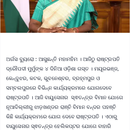
ଅର୍ଗସ ବ୍ୟୁରୋ : ଆସୁଛନ୍ତି ମହାମହିମ । ଆଜିଠୁ ରାଷ୍ଟ୍ରପତି
ଦ୍ରୌପଦୀ ମୁର୍ମୁଙ୍କ ୪ ଦିନିଆ ଓଡ଼ିଶା ଗସ୍ତ । ମୟୂରଭଞ୍ଜ,
କେନ୍ଦୁଝର, କଟକ, ଭୁବନେଶ୍ବର, ବ୍ରହ୍ମପୁର ଓ
ସମ୍ବଲପୁରରେ ବିଭିନ୍ନ କାର୍ଯ୍ୟକ୍ରମରେ ଯୋଗଦେବେ
ରାଷ୍ଟ୍ରପତି । ଆଜି ବାୟୁସେନାର ସ୍ଵତନ୍ତ୍ର ବିମାନ ଯୋଗେ
ନୂଆଦିଲ୍ଲୀରୁ ଝାଡ଼ଖଣ୍ଡର ରାଞ୍ଚି ବିମାନ ବନ୍ଦର ପହଞ୍ଚି
କିଛି କାର୍ଯ୍ୟକ୍ରମରେ ଯୋଗ ଦେବେ ରାଷ୍ଟ୍ରପତି । ଏଠାରୁ
ବାୟୁସେନାର ସ୍ଵତନ୍ତ୍ର ହେଲିକପ୍ଟର ଯୋଗେ ବାହାରି