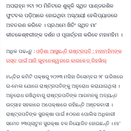
ଅପରାହ୍ନ ୨ଟା ୨୦ ମିନିଟରେ ଶୁକୃଳି ସ୍ଥିତ ପାଣ୍ଡରଶିଳ
ଫୁଟବଲ ପଡ଼ିଆରେ ହୋଇଥିବା ଅସ୍ଥାୟୀ ହେଲିପ୍ୟାଡରେ
ଅବତରଣ କରିବେ । ପ୍ରଥମେ ଖିଚିଂ ସ୍ଥିତ ମା'
କୀଚକେଶ୍ଵରୀଙ୍କ ଦର୍ଶନ ଓ ପୂଜାର୍ଚ୍ଚନା କରିବେ ମହାମହିମ ।
ଅଧିକ ପଢନ୍ତୁ :
ଓଡ଼ିଶା ଆସୁଛନ୍ତି ରାଷ୍ଟ୍ରପତି : ମହାମହିମଙ୍କ
ଗସ୍ତ ପାଇଁ ଆଜି ଭୁବନେଶ୍ୱରରେ କାରକେଡ୍ ରିହର୍ସାଲ୍
ମନ୍ଦିର କମିଟି ପକ୍ଷରୁ ୨୦୨୩ ମସିହା ଡିସେମ୍ବର ୨୮ ତାରିଖରେ
ଇ-ମେଲ ଯୋଗେ ରାଷ୍ଟ୍ରପତିଙ୍କୁ ଅନୁରୋଧ କରାଯାଇଥିଲା ।
ଅନୁରୋଧ ରଖିଥିବାରୁ ରାଷ୍ଟ୍ରପତିଙ୍କ ଆଗମନକୁ ଅତ୍ୟନ୍ତ
ଉତ୍ସାହ ସହକାରେ ଅପେକ୍ଷାରେ ରହିଛନ୍ତି ଅଞ୍ଚଳବାସୀ ।
ରାଷ୍ଟ୍ରପତିଙ୍କ ସୁରକ୍ଷା ପାଇଁ ୫୦ଜଣ ପୋଲିସ ଅଧିକାରୀ
ସମେତ ୨୩ପ୍ଲାଟୁନ ସୁରକ୍ଷା ବଳ ନିୟୋଜିତ ହୋଇଛନ୍ତି । ମା'