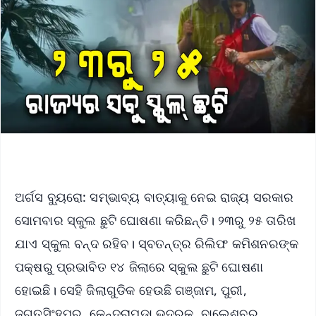
ଅର୍ଗସ ବ୍ୟୁରୋ: ସମ୍ଭାବ୍ୟ ବାତ୍ୟାକୁ ନେଇ ରାଜ୍ୟ ସରକାର
ସୋମବାର ସ୍କୁଲ ଛୁଟି ଘୋଷଣା କରିଛନ୍ତି। ୨୩ରୁ ୨୫ ତାରିଖ
ଯାଏ ସ୍କୁଲ ବନ୍ଦ ରହିବ। ସ୍ବତନ୍ତ୍ର ରିଲିଫ କମିଶନରଙ୍କ
ପକ୍ଷରୁ ପ୍ରଭାବିତ ୧୪ ଜିଲାରେ ସ୍କୁଲ ଛୁଟି ଘୋଷଣା
ହୋଇଛି। ସେହି ଜିଲାଗୁଡିକ ହେଉଛି ଗଞ୍ଜାମ, ପୁରୀ,
ଜଗତ୍‌ସିଂହପୁର, କେନ୍ଦ୍ରାପଡ଼ା,ଭଦ୍ରକ, ବାଲେଶ୍ବର,