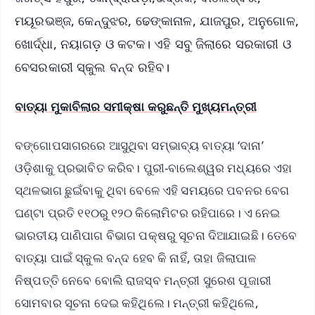
ମୟୂରଭଞ୍ଜ, କେନ୍ଦୁଝର, ଢେଙ୍କାନାଳ, ଯାଜପୁର, ଅନୁଗୋଳ,
ଖୋର୍ଦ୍ଧା, ନୟାଗଡ଼ ଓ କଟକ। ଏହି ସବୁ ଜିଲାରେ ସରକାରୀ ଓ
ବେସରକାରୀ ସ୍କୁଲ ବନ୍ଦ ରହିବ।
ବାତ୍ୟା ମୁକାବିଲାର ସମୀକ୍ଷା କରୁଛନ୍ତି ମୁଖ୍ୟମନ୍ତ୍ରୀ
ବଙ୍ଗୋପସାଗରରେ ଆସୁଥିବା ସମ୍ଭାବ୍ୟ ବାତ୍ୟା ‘ଦାନା’
ଓଡ଼ିଶାକୁ ପ୍ରଭାବିତ କରିବ। ପୁରୀ-ବାଲେଶ୍ୱର ମଧ୍ୟରେ ଏହା
ସ୍ଥଳଭାଗ ଛୁଇଁବାକୁ ଥିବା ବେଳେ ଏହି ସମୟରେ ପବନର ବେଗ
ଘଣ୍ଟା ପ୍ରତି ୧୧୦ରୁ ୧୨୦ କିଲୋମିଟର ରହିପାରେ। ଏ ନେଇ
ଭାରତୀୟ ପାଣିପାଗ ବିଭାଗ ପକ୍ଷରୁ ସୂଚନା ଦିଆଯାଇଛି। ତେବେ
ବାତ୍ୟା ପାଇଁ ସ୍କୁଲ ବନ୍ଦ ହେବ କି ନାହିଁ, ତାହା ଜିଲାପାଳ
ନିଷ୍ପତ୍ତି ନେବେ ବୋଲି ରାଜସ୍ବ ମନ୍ତ୍ରୀ ସୁରେଶ ପୂଜାରୀ
ସୋମବାର ସୂଚନା ଦେଇ କହିଥିଲେ। ମନ୍ତ୍ରୀ କହିଥିଲେ,