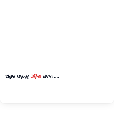
✨
📱 Get Argus News App
📰 60 Word News
🎬 Argus Podcast
📺 Live TV and Breaking News
🔔 Free Notification Alerts
Download Free:
Android - Scan QR
iOS - Scan QR
ଅଧିକ ପଢ଼ନ୍ତୁ
ଓଡ଼ିଶା
ଖବର ....