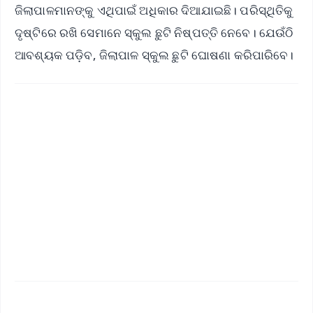
ଜିଲାପାଳମାନଙ୍କୁ ଏଥିପାଇଁ ଅଧିକାର ଦିଆଯାଇଛି। ପରିସ୍ଥିତିକୁ
ଦୃଷ୍ଟିରେ ରଖି ସେମାନେ ସ୍କୁଲ ଛୁଟି ନିଷ୍ପତ୍ତି ନେବେ। ଯେଉଁଠି
ଆବଶ୍ୟକ ପଡ଼ିବ, ଜିଲାପାଳ ସ୍କୁଲ ଛୁଟି ଘୋଷଣା କରିପାରିବେ।