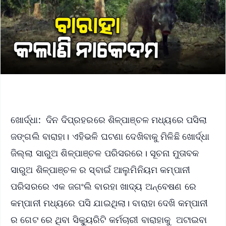
ଖୋର୍ଦ୍ଧା: ଦିନ ଦିପ୍ରହରରେ ଶିଳ୍ପାଞ୍ଚଳ ମଧ୍ୟରେ ପସିଲା
ଜଙ୍ଗଲି ବାରାହା। ଏହିଭଳି ଘଟଣା ଦେଖିବାକୁ ମିଳିଛି ଖୋର୍ଦ୍ଧା
ଜିଲ୍ଲା ସାରୁଅ ଶିଳ୍ପାଞ୍ଚଳ ପରିସରରେ। ସୂଚନା ମୁତାବକ
ସାରୁଅ ଶିଳ୍ପାଞ୍ଚଳ ର ସ୍ବାଇଁ ଆଲୁମିନିୟମ କମ୍ପାନୀ
ପରିସରରେ ଏକ ଜଗଂଲି ବାରହା ଖାଦ୍ୟ ଅନ୍ବେଷଣ ରେ
କମ୍ପାନୀ ମଧ୍ୟରେ ପସି ଯାଇଥିଲା। ବାରାହା ଦେଖି କମ୍ପାନୀ
ର ଗେଟ ରେ ଥିବା ସିକ୍ୟୁରିଟି କର୍ମଚାରୀ ବାରାହାକୁ ଅଟାଇବା