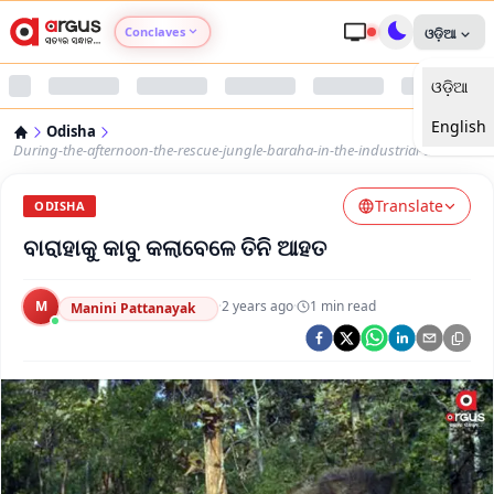
Conclaves
ଓଡ଼ିଆ
ଓଡ଼ିଆ
Argus Agri Vikas
English
Odisha
Argus Nari Shakti
During-the-afternoon-the-rescue-jungle-baraha-in-the-industrial-area-
Translate
Argus Education Next
ODISHA
ବାରାହାକୁ କାବୁ କଲାବେଳେ ତିନି ଆହତ
Argus Health Connect
M
·
2 years ago
·
1
min read
Manini Pattanayak
Argus Swaad Odisha
Argus Chalo Dekhein Apna Desh