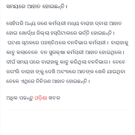
ସମୟରେ ଆହାତ ହୋଇଛନ୍ତି।
ସେହିପରି ଅନ୍ୟ ଜଣେ କର୍ମଚାରୀ ମଧ୍ୟ ବାରାହା ଦ୍ବାରା ଆହାତ
ହୋଇ ଖୋର୍ଦ୍ଧା ଜିଲ୍ଲା ହସ୍ପିଟାଲରେ ଭର୍ତ୍ତି ହୋଇଛନ୍ତି।
ଘଟଣା ସ୍ଥଳରେ ପହଞ୍ଚିଥଲେ ବନବିଭାଗ କର୍ମଚାରୀ। ବାରାହାକୁ
କାବୁ କଲାବେଳେ ବନ ସୁରକ୍ଷା କର୍ମଚାରୀ ଆହାତ ହୋଇଥିଲେ।
ଦୀର୍ଘ ସମୟ ପରେ ବାରାହାକୁ କାବୁ କରିଥିଲା ବନବିଭାଗ। ତେବେ
ଜଗଂଲି ବାରାହା ଙ୍କୁ ଦେଖି ଅଚଂଳରେ ଆତଙ୍କ ଖେଳି ଯାଇଥିବା
ବେଳେ ଏଥିରେ ତିନିଜଣ ଆହାତ ହୋଇଛନ୍ତି।
ଅଧିକ ପଢନ୍ତୁ
ଓଡ଼ିଶା
ଖବର