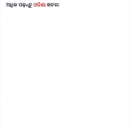
ଅଧିକ ପଢ଼ନ୍ତୁ
ଓଡିଶା
ଖବର:
✨
📱 Get Argus News App