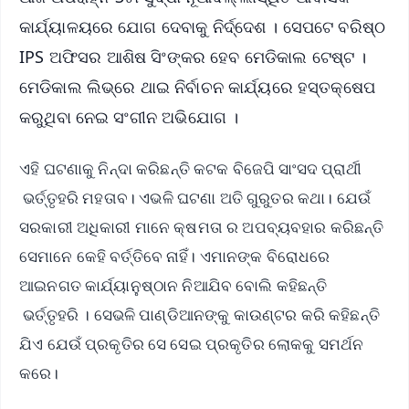
କାର୍ଯ୍ୟାଳୟରେ ଯୋଗ ଦେବାକୁ ନିର୍ଦ୍ଦେଶ । ସେପଟେ ବରିଷ୍ଠ
IPS ଅଫିସର ଆଶିଷ ସିଂଙ୍କର ହେବ ମେଡିକାଲ ଟେଷ୍ଟ ।
ମେଡିକାଲ ଲିଭ୍‌ରେ ଥାଇ ନିର୍ବାଚନ କାର୍ଯ୍ୟରେ ହସ୍ତକ୍ଷେପ
କରୁଥିବା ନେଇ ସଂଗୀନ ଅଭିଯୋଗ ।
ଏହି ଘଟଣାକୁ ନିନ୍ଦା କରିଛନ୍ତି କଟକ ବିଜେପି ସାଂସଦ ପ୍ରାର୍ଥୀ
ଭର୍ତ୍ତୃହରି ମହତାବ। ଏଭଳି ଘଟଣା ଅତି ଗୁରୁତର କଥା। ଯେଉଁ
ସରକାରୀ ଅଧିକାରୀ ମାନେ କ୍ଷମତା ର ଅପବ୍ୟବହାର କରିଛନ୍ତି
ସେମାନେ କେହି ବର୍ତ୍ତିବେ ନାହିଁ। ଏମାନଙ୍କ ବିରୋଧରେ
ଆଇନଗତ କାର୍ଯ୍ୟାନୁଷ୍ଠାନ ନିଆଯିବ ବୋଲି କହିଛନ୍ତି
ଭର୍ତ୍ତୃହରି । ସେଭଳି ପାଣ୍ଡିଆନଙ୍କୁ କାଉଣ୍ଟର କରି କହିଛନ୍ତି
ଯିଏ ଯେଉଁ ପ୍ରକୃତିର ସେ ସେଇ ପ୍ରକୃତିର ଲୋକକୁ ସମର୍ଥନ
କରେ।