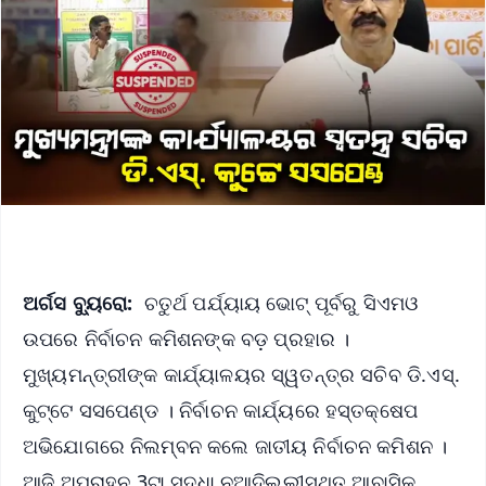
ଅର୍ଗସ ବ୍ୟୁରୋ:
ଚତୁର୍ଥ ପର୍ଯ୍ୟାୟ ଭୋଟ୍ ପୂର୍ବରୁ ସିଏମଓ
ଉପରେ ନିର୍ବାଚନ କମିଶନଙ୍କ ବଡ଼ ପ୍ରହାର ।
ମୁଖ୍ୟମନ୍ତ୍ରୀଙ୍କ କାର୍ଯ୍ୟାଳୟର ସ୍ୱତନ୍ତ୍ର ସଚିବ ଡି.ଏସ୍.
କୁଟ୍ଟେ ସସପେଣ୍ଡ । ନିର୍ବାଚନ କାର୍ଯ୍ୟରେ ହସ୍ତକ୍ଷେପ
ଅଭିଯୋଗରେ ନିଲମ୍ବନ କଲେ ଜାତୀୟ ନିର୍ବାଚନ କମିଶନ ।
ଆଜି ଅପରାହ୍ନ 3ଟା ସୁଦ୍ଧା ନୂଆଦିଲ୍ଲୀସ୍ଥିତ ଆବାସିକ